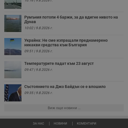
10:16 | 9.8.2026 г.
4
с
.youtube.com
седмици
с
с
п
Румъния потопи 4 баржи, за да вдигне нивото на
и
Дунав
п
т
10:02 | 9.8.2026 г.
в
с
з
Украйна: Не сме изпращали преднамерено
с
никакви средства към България
п
о
09:51 | 9.8.2026 г.
р
п
н
Температурите падат към 23 август
п
09:47 | 9.8.2026 г.
к
ч
п
с
б
Състоянието на Джо Байдън се е влошило
09:35 | 9.8.2026 г.
__cf_bm
29
Т
Cloudflare Inc.
минути
с
.twitter.com
59
р
секунди
м
Виж още новини ...
б
о
у
п
ЗА НАС
НОВИНИ
КОМЕНТАРИ
о