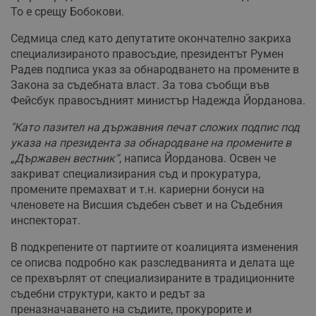
То е срещу Бобокови.
Седмица след като депутатите окончателно закриха
специализираното правосъдие, президентът Румен
Радев подписа указ за обнародването на промените в
Закона за съдебната власт. За това съобщи във
Фейсбук правосъдният министър Надежда Йорданова.
"Като пазител на държавния печат сложих подпис под
указа на президента за обнародване на промените в
„Държавен вестник“
, написа Йорданова. Освен че
закриват специализирания съд и прокуратура,
промените премахват и т.н. кариерни бонуси на
членовете на Висшия съдебен съвет и на Съдебния
инспекторат.
В подкрепените от партиите от коалицията изменения
се описва подробно как разследванията и делата ще
се прехвърлят от специализираните в традиционните
съдебни структури, както и редът за
преназначаването на съдиите, прокурорите и