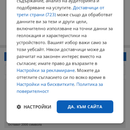
съдържание, анализ на аудиторията и
подобряване на услугите.
Доставчици от
трети страни (723)
може също да обработват
данните ви за тези и други цели,
включително използване на точни данни за
геолокация и характеристики на
устройството. Вашият избор важи само за
този уебсайт. Някои доставчици може да
разчитат на законен интерес вместо на
Напиши коментар!
съгласие; имате право да възразите в
Настройки за рекламиране
. Можете да
оттеглите съгласието си по всяко време в
Настройки на бисквитките
.
Политика за
поверителност
НАСТРОЙКИ
ДА, КЪМ САЙТА
Строго
Ефективност
Остават
2000
символа
необходимо