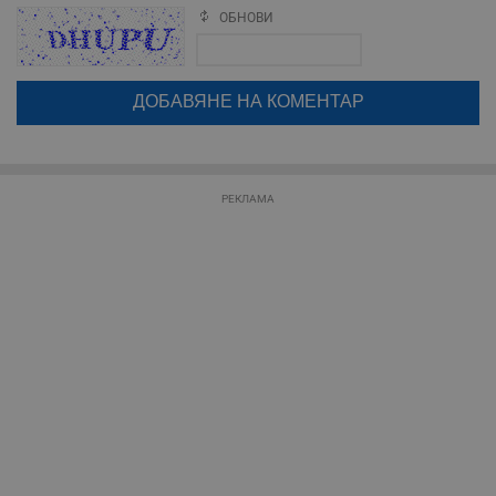
ОБНОВИ
Поради зачестилите злоупотреби в сайта, за да оставите анонимен
коментар или да гласувате изискваме да се идентифицирате с
google акаунт.
Таргетиране
Функционалност
Натискайки на бутона "Вход с google" по-долу, коментарът ви ще
бъде публикуван анонимно под псевдонима който сте попълнили
по-горе в полето "Твоето име". Никаква лична информация за вас
няма да бъде съхранявана при нас или показвана на други
потребители.
Некласифицирани
РЕКЛАМА
Строго необходимо
Ефективност
Таргетиране
Функционалност
Некласифицирани
Строго необходимите бисквитки позволяват основната
функционалност на уебсайта, като потребителско
влизане и управление на акаунта. Уебсайтът не може да
се използва правилно без строго необходими