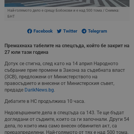
Най-голямото дело е срещу Бобокови и е над 500 тома
/ Снимка:
БНТ
Facebook
Twitter
Telegram
Премахнаха табелите на спецсъда, който бе закрит на
27 юли тази година
Дотук се стигна, след като на 14 април Народното
събрание прие промени в Закона за съдебната власт
(ЗСВ), предложени от Министерството на
правосъдието и внесени от Министерския съвет,
предаде
DarikNews.bg
.
Дебатите в НС продължиха 10 часа.
Недовършените дела в спецсъда са 143. Те ще бъдат
догледани от съдиите, които са ги започнали. Други 54
дела, по които има само внесен обвинител акт, са
преразпределени. Най-голямото от тях е над 500 тома.