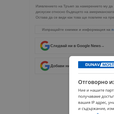
Изявлението на Тръмп за намерението му да
дискусии относно бъдещето на американскат
Остава да се види как това ще повлияе на п
Изпращайте снимки и информация на
n
Следвай ни в Google News
→
Добави ни в предпочитани източ
Отговорно и
РЕКЛАМА
Ние и нашите парт
получаваме достъп
вашия IP адрес, у
и съдържание, изм