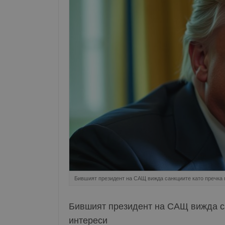
Бившият президент на САЩ вижда санкциите като пречка 
Бившият президент на САЩ вижда са
интереси