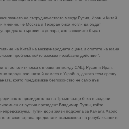
засилването на сътрудничеството между Русия, Иран и Китай
зи мнение, че Москва и Техеран биха могли да бъдат
ународната търговия с долара, ако санкциите бъдат
лияние на Китай на международната сцена и опитите на юана
риозен проблем, който изисква незабавни действия".
ните геополитически отношения между САЩ, Русия и Иран.
но заради военната ѝ намеса в Украйна, докато тези срещу
аната, която предизвиква безпокойство не само във
 предишното президентство на Тръмп също бяха въведени
припомнен от руския президент Владимир Путин, който
 непредсказуем. Путин дори заяви подкрепа за Камала Харис
ето от своя страна предостави възможност на републиканците