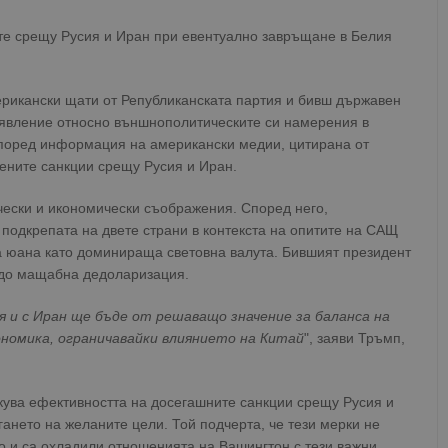
е срещу Русия и Иран при евентуално завръщане в Белия
рикански щати от Републиканската партия и бивш държавен
явление относно външнополитическите си намерения в
Според информация на американски медии, цитирана от
жените санкции срещу Русия и Иран.
чески и икономически съображения. Според него,
 подкрепата на двете страни в контекста на опитите на САЩ
на юана като доминираща световна валута. Бившият президент
е до мащабна дедоларизация.
 и с Иран ще бъде от решаващо значение за баланса на
номика, ограничавайки влиянието на Китай
", заяви Тръмп,
икува ефективността на досегашните санкции срещу Русия и
гането на желаните цели. Той подчерта, че тези мерки не
но и са охладили отношенията на Вашингтон с тези важни