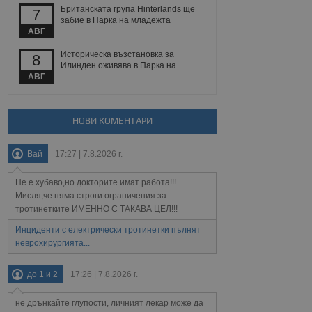
 уебсайт.
Британската група Hinterlands ще
7
забие в Парка на младежта
АВГ
Историческа възстановка за
8
Описание
Илинден оживява в Парка на...
АВГ
ребителски
елското поведение и
раници на сайта. Тя
яване на сайта. Тя
не на прегледи на
формация, която е
взаимодействат с
НОВИ КОМЕНТАРИ
нкционалност в целия
прекарано на
редпочитанията на
 сайтове; тя може
остта на социалните
тора на сайта.
използва новата или
Вай
17:27 | 7.8.2026 г.
елски взаимодействия
нето и потребителския
Не е хубаво,но докторите имат работа!!!
Мисля,че няма строги ограничения за
тротинетките ИМЕННО С ТАКАВА ЦЕЛ!!!
рез събиране на данни
 помага за
Инциденти с електрически тротинетки пълнят
отребителите се
тапите на тестване.
неврохирургията...
тистически данни,
 броя на посещенията,
до 1 и 2
17:26 | 7.8.2026 г.
 са били заредени.
елския опит.
не дрънкайте глупости, личният лекар може да
я за потребителското