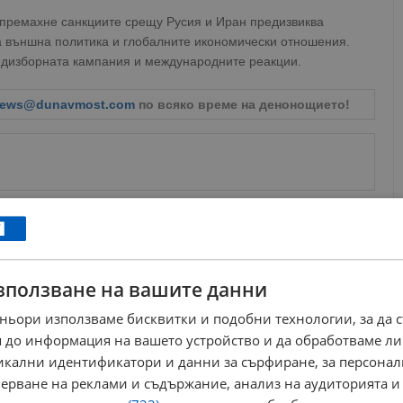
 премахне санкциите срещу Русия и Иран предизвиква
а външна политика и глобалните икономически отношения.
редизборната кампания и международните реакции.
ews@dunavmost.com
по всяко време на денонощието!
ници в Google
→
зползване на вашите данни
Още по темата
ньори използваме бисквитки и подобни технологии, за да 
Веселин Вълчев: Войната в Иран погреба
 до информация на вашето устройство и да обработваме ли
еднополюсния свят
никални идентификатори и данни за сърфиране, за персона
18:20 | 23.4.2026 г.
ерване на реклами и съдържание, анализ на аудиторията и
Китай заплаши с тежки контрамерки при 50%
американски мита