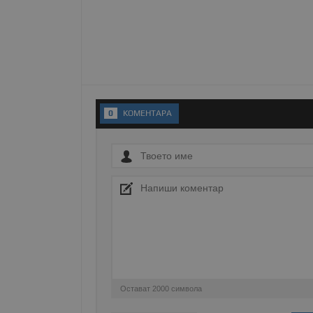
Име
__RequestVerificationT
0
KОМЕНТАРA
VISITOR_PRIVACY_MET
__cf_bm
receive-cookie-depreca
Остават
2000
символа
ASP.NET_SessionId