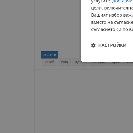
услугите.
Доставчиц
цели, включително
Вашият избор важи
вместо на съгласие
съгласието си по в
НАСТРОЙКИ
етикети
китай
сащ
русия
санкции
иран
из
Строго
необходимо
Строго н
Строго необходимите б
на акаунта. Уебсайтът 