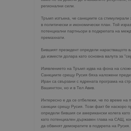
регионални сили.
Тръмп изтъкна, че санкциите са стимулирали 
в политически и икономически план. Той изра
потенциални партньори в подкрепата на межд
премахнати.
Бившият президент определи нарастващото в
да измести долара като основна валута за "се
Изявлението на Тръмп идва на фона на слож
Санкциите срещу Русия бяха наложени предим
Иран са свързани с ядрената програма на стр
Вашингтон, но и в Тел Авив.
Интересно е да се отбележи, че по време на
санкции срещу Русия. Този факт бе наскоро 
определи бившия си американски колега като
като потенциален държавен глава на САЩ, ко
да обвинят демократите в подкрепа на Русия.