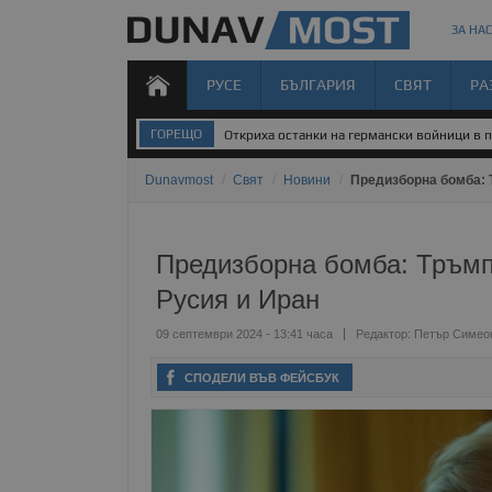
ЗА НАС
РУСЕ
БЪЛГАРИЯ
СВЯТ
РА
ГОРЕЩО
Откриха останки на германски войници в 
Dunavmost
/
Свят
/
Новини
/
Предизборна бомба: 
Предизборна бомба: Тръмп
Русия и Иран
09 септември 2024 - 13:41 часа
Редактор:
Петър Симео
СПОДЕЛИ ВЪВ ФЕЙСБУК