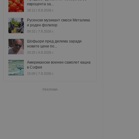
евроцента за...
18:12 | 6.8.2026 г.
Русенски музикант смеси Металика
и роден фолклор
09:32 | 7.8.2026 г.
Шофьори пред дилема заради
новите цени по...
20:25 | 6.8.2026 г.
Американски военен самолет кацна
в София
15:09 | 7.8.2026 г.
РЕКЛАМА