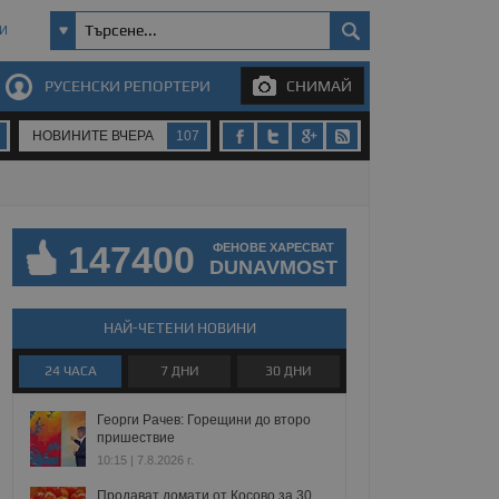
И
РУСЕНСКИ РЕПОРТЕРИ
СНИМАЙ
НОВИНИТЕ ВЧЕРА
107
147400
ФЕНОВЕ ХАРЕСВАТ
DUNAVMOST
НАЙ-ЧЕТЕНИ НОВИНИ
24 ЧАСА
7 ДНИ
30 ДНИ
Георги Рачев: Горещини до второ
пришествие
10:15 | 7.8.2026 г.
Продават домати от Косово за 30