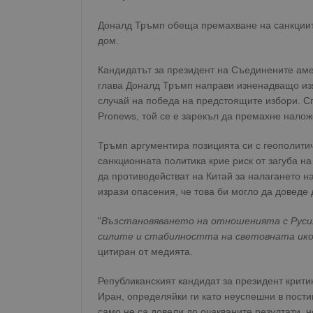
Доналд Тръмп обеща премахване на санкциит
дом.
Кандидатът за президент на Съединените аме
глава Доналд Тръмп направи изненадващо из
случай на победа на предстоящите избори. 
Pronews, той се е зарекъл да премахне нало
Тръмп аргументира позицията си с геополити
санкционната политика крие риск от загуба на
да противодействат на Китай за налагането 
изрази опасения, че това би могло да довед
"
Възстановяването на отношенията с Русия
силите и стабилността на световната ико
цитиран от медията.
Републиканският кандидат за президент крит
Иран, определяйки ги като неуспешни в пости
само не са довели до очакваните резултати, 