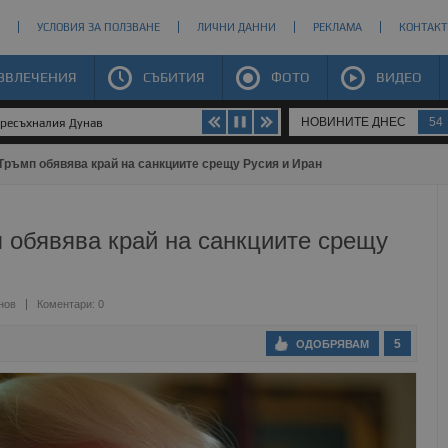
УСЛОВИЯ ЗА ПОЛЗВАНЕ
ЛИЧНИ ДАННИ
РЕКЛАМА
КОНТАКТ
ЗВЛЕЧЕНИЯ
СЪБИТИЯ
ФОТО
ВИДЕО
НОВИНИТЕ ДНЕС
54
пресъхналия Дунав
Тръмп обявява край на санкциите срещу Русия и Иран
 обявява край на санкциите срещу
нов
Коментари: 0
5
ОДОБРЯВАМ