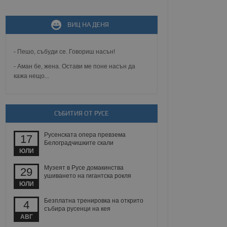
ВИЦ НА ДЕНЯ
не, зададена от уеб
 ASP.NET MVC
спре неразрешеното
т, известно като
- Пешо, събуди се. Говориш насън!
тове. Той не съдържа
щожава при затваряне
- Аман бе, жена. Остави ме поне насън да
кажа нещо...
ение на съгласието на
ст за тяхното
а данни за съгласието
ични политики и
антира, че техните
СЪБИТИЯ ОТ РУСЕ
 сесии.
аничаване между хората
Русенската опера превзема
17
а, за да се правят
Белоградчишките скали
хния уебсайт.
ЮЛИ
Музеят в Русе домакинства
сигнализира на
29
 на бисквитките,
ушиването на гигантска рокля
а съответствие и
ЮЛИ
ндарти и
Безплатна тренировка на открито
4
събира русенци на кея
ck и предоставя
АВГ
требител използва
йният потребител може