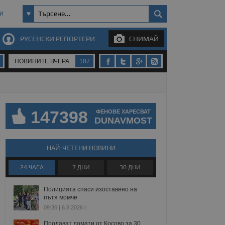
И
РУСЕНСКИ РЕПОРТЕРИ
СНИМАЙ
НОВИНИТЕ ВЧЕРА
107
147398
ФЕНОВЕ ХАРЕСВАТ
DUNAVMOST
НАЙ-ЧЕТЕНИ НОВИНИ
24 ЧАСА
7 ДНИ
30 ДНИ
Полицията спаси изоставено на
пътя момче
09:36 | 6.8.2026 г.
Продават домати от Косово за 30