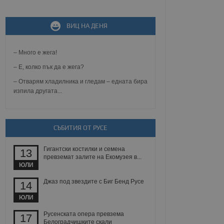
не, зададена от уеб
ВИЦ НА ДЕНЯ
 ASP.NET MVC
спре неразрешеното
т, известно като
тове. Той не съдържа
– Много е жега!
щожава при затваряне
– Е, колко пък да е жега?
ение на съгласието на
– Отварям хладилника и гледам – едната бира
ст за тяхното
изпила другата...
а данни за съгласието
ични политики и
антира, че техните
 сесии.
СЪБИТИЯ ОТ РУСЕ
аничаване между хората
а, за да се правят
хния уебсайт.
Гигантски костилки и семена
13
превземат залите на Екомузея в...
сигнализира на
ЮЛИ
 на бисквитките,
а съответствие и
Джаз под звездите с Биг Бенд Русе
14
ндарти и
ЮЛИ
ck и предоставя
требител използва
Русенската опера превзема
17
йният потребител може
Белоградчишките скали