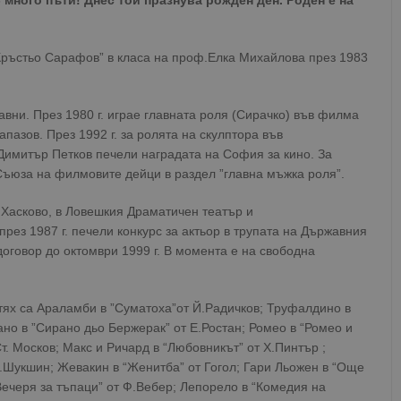
- много пъти! Днес той празнува рожден ден. Роден е на
Кръстьо Сарафов” в класа на проф.Елка Михайлова през 1983
лавни. През 1980 г. играе главната роля (Сирачко) във филма
пазов. През 1992 г. за ролята на скулптора във
имитър Петков печели наградата на София за кино. За
Съюза на филмовите дейци в раздел ”главна мъжка роля”.
.Хасково, в Ловешкия Драматичен театър и
рез 1987 г. печели конкурс за актьор в трупата на Държавния
договор до октомври 1999 г. В момента е на свободна
 тях са Араламби в ”Суматоха”от Й.Радичков; Труфалдино в
ано в ”Сирано дьо Бержерак” от Е.Ростан; Ромео в “Ромео и
. Москов; Макс и Ричард в “Любовникът” от Х.Пинтър ;
 В.Шукшин; Жевакин в “Женитба” от Гогол; Гари Льожен в “Още
ечеря за тъпаци” от Ф.Вебер; Лепорело в “Комедия на