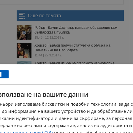
Още по темата
Робърт Дауни Джуниър направи обръщение към
българската публика
15:48 | 12.12.2019 г.
Христо Гърбов получи статуетка с облика на
Паметника на Свободата
11:44 | 27.9.2017 г.
Христо Гърбов избра българското черноморие
18:49 | 30.7.2015 г.
Геро: Вече съм парясник
22:11 | 29.7.2026 г.
зползване на вашите данни
ньори използваме бисквитки и подобни технологии, за да 
 до информация на вашето устройство и да обработваме ли
рожден ден
актьорско майсторство
повелителят на смеха
никални идентификатори и данни за сърфиране, за персона
ерване на реклами и съдържание, анализ на аудиторията и
РЕКЛАМА
и от трети страни (723)
може също да обработват данните в