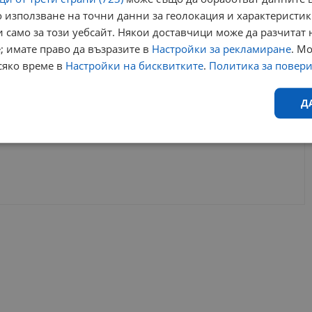
 използване на точни данни за геолокация и характеристик
 само за този уебсайт. Някои доставчици може да разчитат 
; имате право да възразите в
Настройки за рекламиране
. М
сяко време в
Настройки на бисквитките
.
Политика за повер
Д
Ефективност
Таргетиране
Функционалност
Н
еобходимо
Ефективност
Таргетиране
Функционалност
Неклас
исквитки позволяват основната функционалност на уебсайта, като потребителско
не може да се използва правилно без строго необходими бисквитки.