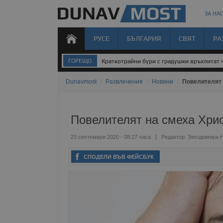
ЗА НАС
РУСЕ
БЪЛГАРИЯ
СВЯТ
РА
ГОРЕЩО
Краткотрайни бури с градушки връхлитат 
Dunavmost
/
Развлечения
/
Новини
/
Повелителят 
Повелителят на смеха Хри
23 септември 2020 - 08:27 часа
Редактор:
Звездомира 
СПОДЕЛИ ВЪВ ФЕЙСБУК