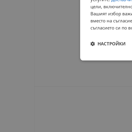
цели, включително
Вашият избор важи
вместо на съгласие
съгласието си по в
НАСТРОЙКИ
Строго
необходимо
Строго н
Строго необходимите б
на акаунта. Уебсайтът 