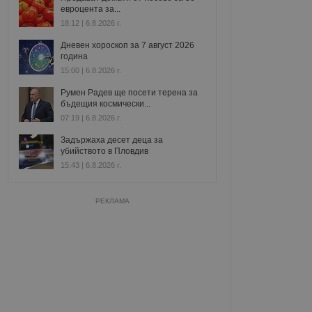
евроцента за...
18:12 | 6.8.2026 г.
Дневен хороскоп за 7 август 2026
година
15:00 | 6.8.2026 г.
Румен Радев ще посети терена за
бъдещия космически...
07:19 | 6.8.2026 г.
Задържаха десет деца за
убийството в Пловдив
15:43 | 6.8.2026 г.
РЕКЛАМА