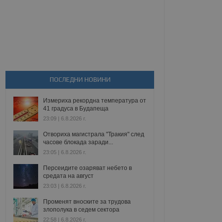
ПОСЛЕДНИ НОВИНИ
Измериха рекордна температура от
41 градуса в Будапеща
23:09 | 6.8.2026 г.
Отвориха магистрала "Тракия" след
часове блокада заради...
23:05 | 6.8.2026 г.
Персеидите озаряват небето в
средата на август
23:03 | 6.8.2026 г.
Променят вноските за трудова
злополука в седем сектора
22:58 | 6.8.2026 г.