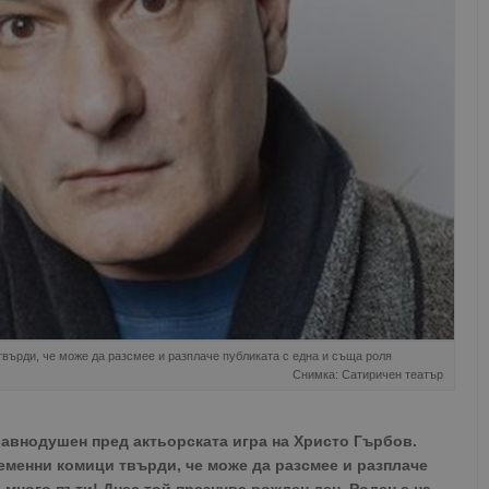
върди, че може да разсмее и разплаче публиката с една и съща роля
Снимка: Сатиричен театър
равнодушен пред актьорската игра на Христо Гърбов.
еменни комици твърди, че може да разсмее и разплаче