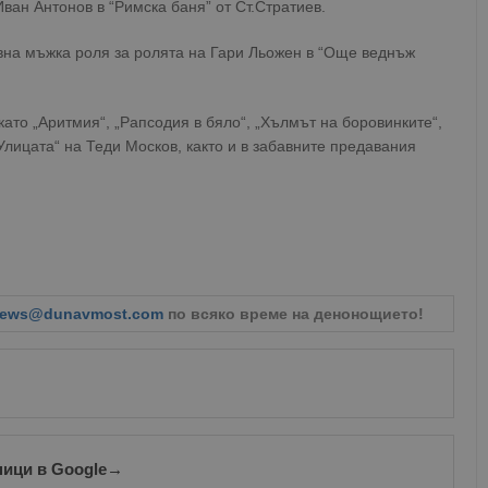
Иван Антонов в “Римска баня” от Ст.Стратиев.
лавна мъжка роля за ролята на Гари Льожен в “Още веднъж
ато „Аритмия“, „Рапсодия в бяло“, „Хълмът на боровинките“,
Улицата“ на Теди Москов, както и в забавните предавания
ews@dunavmost.com
по всяко време на денонощието!
ници в Google
→