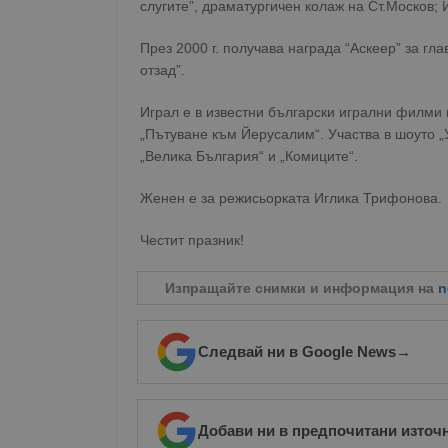
слугите”, драматургичен колаж на Ст.Москов; 
През 2000 г. получава награда “Аскеер” за г
отзад”.
Играл е в известни български игрални филми к
„Пътуване към Йерусалим“. Участва в шоуто „
„Велика България“ и „Комиците“.
Женен е за режисьорката Иглика Трифонова.
Честит празник!
Изпращайте снимки и информация на
n
Следвай ни в Google News
→
Добави ни в предпочитани източ