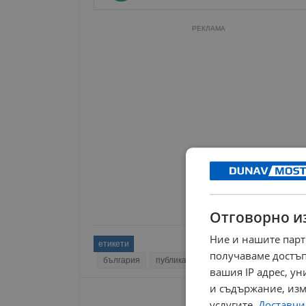
РЕКЛАМА
Отговорно и
Ние и нашите парт
етикети
получаваме достъп
българия
публика
актьор
христо гърбов
вашия IP адрес, у
и съдържание, изм
услугите.
Доставчиц