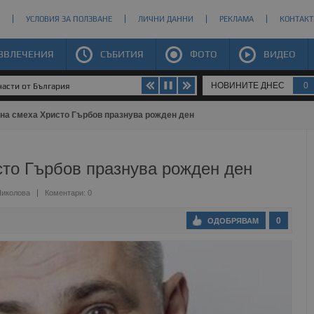
УСЛОВИЯ ЗА ПОЛЗВАНЕ
ЛИЧНИ ДАННИ
РЕКЛАМА
КОНТАКТ
ЗВЛЕЧЕНИЯ
СЪБИТИЯ
ФОТО
ВИДЕО
НОВИНИТЕ ДНЕС
0
части от България
на смеха Христо Гърбов празнува рожден ден
сто Гърбов празнува рожден ден
Николова
Коментари: 0
0
ОДОБРЯВАМ