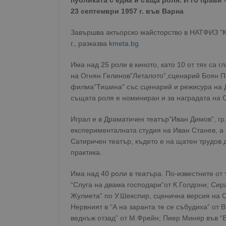
публиката с една и съща роля. И го прави 
23 септември 1957 г. във Варна
Завършва актьорско майсторство в НАТФИЗ ”
г., разказва
kmeta.bg
Има над 25 роли в киното, като 10 от тях са г
на Огнян Гелинов”Леталото”,сценарий Боян Па
филма”Тишина” със сценарий и режисура на Д
същата роля е номиниран и за наградата на 
Играл е в Драматичен театър”Иван Димов”, гр
експерименталната студия на Иван Станев, а п
Сатиричен театър, където е на щатен трудов 
практика.
Има над 40 роли в театъра. По-известните от
“Слуга на двама господари”от К.Голдони; Сир
Жулиета” по У.Шекспир, сценична версия на Ст
Нервният в “А на заранта те се събудиха” от
веднъж отзад” от М.Фрейн; Пиер Миняр във “В