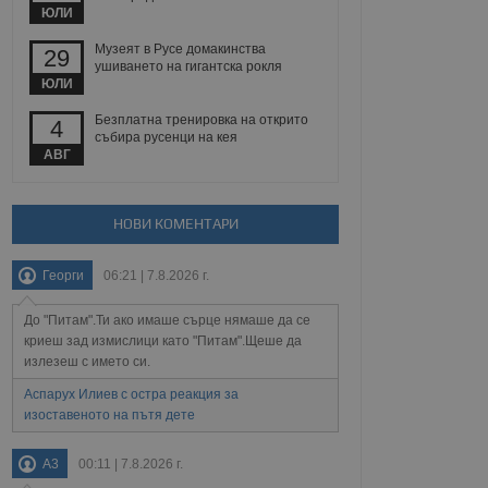
 уебсайт.
ЮЛИ
Музеят в Русе домакинства
29
ушиването на гигантска рокля
ЮЛИ
Описание
Безплатна тренировка на открито
4
събира русенци на кея
ребителски
елското поведение и
раници на сайта. Тя
яване на сайта. Тя
АВГ
не на прегледи на
формация, която е
взаимодействат с
нкционалност в целия
прекарано на
редпочитанията на
 сайтове; тя може
НОВИ КОМЕНТАРИ
остта на социалните
тора на сайта.
използва новата или
елски взаимодействия
Георги
06:21 | 7.8.2026 г.
нето и потребителския
До "Питам".Ти ако имаше сърце нямаше да се
рез събиране на данни
 помага за
криеш зад измислици като "Питам".Щеше да
отребителите се
излезеш с името си.
тапите на тестване.
Аспарух Илиев с остра реакция за
тистически данни,
изоставеното на пътя дете
 броя на посещенията,
 са били заредени.
елския опит.
A3
00:11 | 7.8.2026 г.
я за потребителското