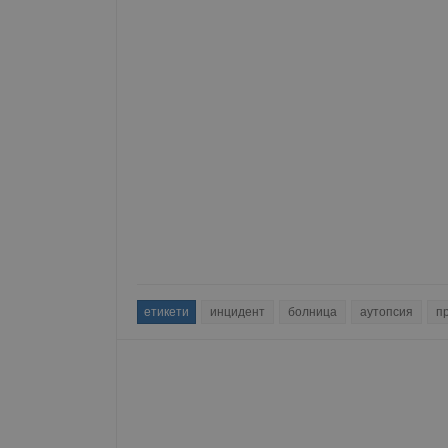
етикети
инцидент
болница
аутопсия
п