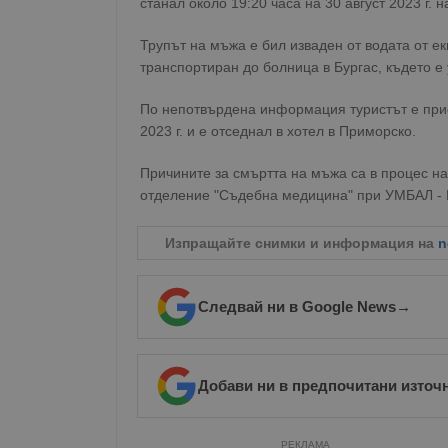
станал около 19:20 часа на 30 август 2023 г.
Трупът на мъжа е бил изваден от водата от ек
транспортиран до болница в Бургас, където е
По непотвърдена информация туристът е прис
2023 г. и е отседнал в хотел в Приморско.
Причините за смъртта на мъжа са в процес на
отделение "Съдебна медицина" при УМБАЛ - 
Изпращайте снимки и информация на
n
Следвай ни в Google News
→
Добави ни в предпочитани източ
РЕКЛАМА