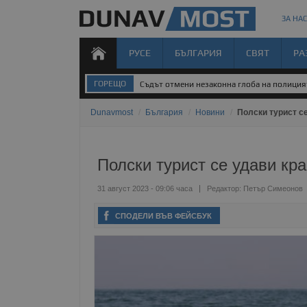
ЗА НАС
РУСЕ
БЪЛГАРИЯ
СВЯТ
РА
ГОРЕЩО
Съдът отмени незаконна глоба на полиция
Dunavmost
/
България
/
Новини
/
Полски турист с
Полски турист се удави кр
31 август 2023 - 09:06 часа
Редактор:
Петър Симеонов
СПОДЕЛИ ВЪВ ФЕЙСБУК