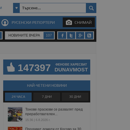
И
РУСЕНСКИ РЕПОРТЕРИ
СНИМАЙ
НОВИНИТЕ ВЧЕРА
107
147397
ФЕНОВЕ ХАРЕСВАТ
DUNAVMOST
НАЙ-ЧЕТЕНИ НОВИНИ
24 ЧАСА
7 ДНИ
30 ДНИ
Тонове праскови се развалят пред
преработвателен...
15:36 | 6.8.2026 г.
Продават домати от Косово за 30