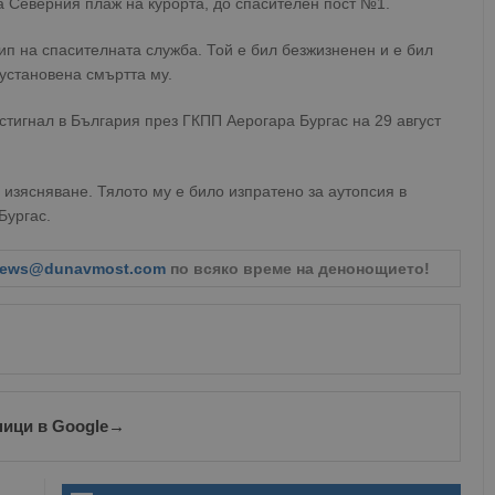
 на Северния плаж на курорта, до спасителен пост №1.
ип на спасителната служба. Той е бил безжизненен и е бил
 установена смъртта му.
тигнал в България през ГКПП Аерогара Бургас на 29 август
 изясняване. Тялото му е било изпратено за аутопсия в
Бургас.
ews@dunavmost.com
по всяко време на денонощието!
ници в Google
→