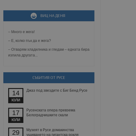
ВИЦ НА ДЕНЯ
не, зададена от уеб
 ASP.NET MVC
спре неразрешеното
т, известно като
– Много е жега!
тове. Той не съдържа
щожава при затваряне
– Е, колко пък да е жега?
– Отварям хладилника и гледам – едната бира
ение на съгласието на
изпила другата...
ст за тяхното
а данни за съгласието
ични политики и
антира, че техните
 сесии.
СЪБИТИЯ ОТ РУСЕ
аничаване между хората
а, за да се правят
Джаз под звездите с Биг Бенд Русе
хния уебсайт.
14
ЮЛИ
сигнализира на
 на бисквитките,
Русенската опера превзема
17
а съответствие и
Белоградчишките скали
ндарти и
ЮЛИ
ck и предоставя
Музеят в Русе домакинства
29
требител използва
ушиването на гигантска рокля