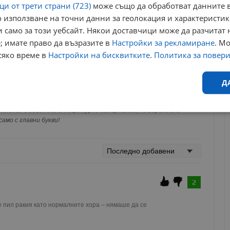
и от трети страни (723)
може също да обработват данните в
 използване на точни данни за геолокация и характеристик
 само за този уебсайт. Някои доставчици може да разчитат 
; имате право да възразите в
Настройки за рекламиране
. М
сяко време в
Настройки на бисквитките
.
Политика за повер
за да оставите анонимен коментар или да гласувате
акаунт.
Д
ви ще бъде публикуван анонимно под псевдонима който сте
 Никаква лична информация за вас няма да бъде
мнения с обидно или нецензурно съдържание, на верска или
Ефективност
Таргетиране
Функционалност
Н
ги потребители.
амо с главни букви!
2
еобходимо
Ефективност
Таргетиране
Функционалност
Неклас
беше пил ракия като нормалните хора – нямаше да се 
исквитки позволяват основната функционалност на уебсайта, като потребителско
не може да се използва правилно без строго необходими бисквитки.