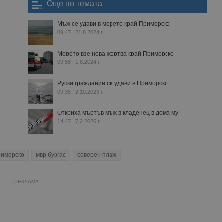
Още по темата
Мъж се удави в морето край Приморско
09:47 | 21.8.2024 г.
Морето взе нова жертва край Приморско
09:58 | 1.8.2024 г.
Руски гражданин се удави в Приморско
09:35 | 2.10.2023 г.
Откриха мъртъв мъж в кладенец в дома му
14:47 | 7.2.2026 г.
риморско
мвр бургас
северен плаж
РЕКЛАМА