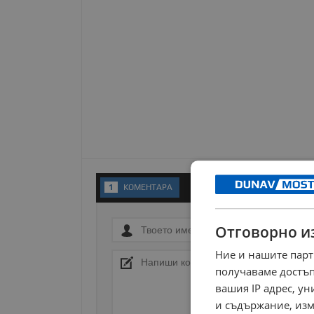
1
KОМЕНТАРA
Отговорно и
Ние и нашите парт
получаваме достъп
вашия IP адрес, у
и съдържание, изм