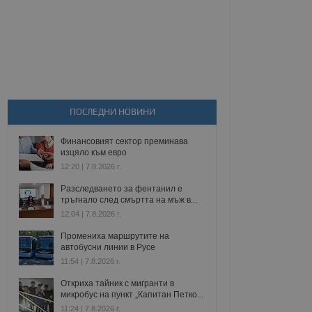
ПОСЛЕДНИ НОВИНИ
Финансовият сектор преминава
изцяло към евро
12:20 | 7.8.2026 г.
Разследването за фентанил е
тръгнало след смъртта на мъж в...
12:04 | 7.8.2026 г.
Промениха маршрутите на
автобусни линии в Русе
11:54 | 7.8.2026 г.
Откриха тайник с мигранти в
микробус на пункт „Капитан Петко...
11:24 | 7.8.2026 г.