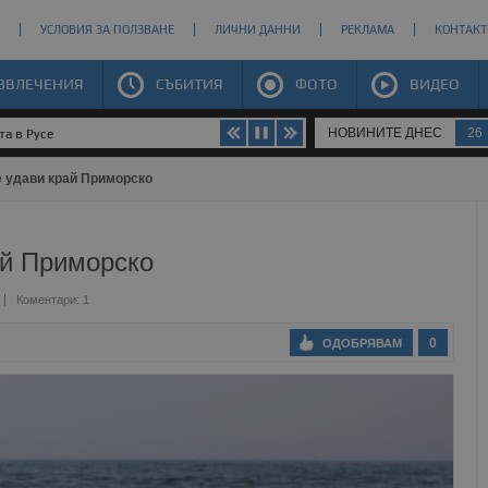
УСЛОВИЯ ЗА ПОЛЗВАНЕ
ЛИЧНИ ДАННИ
РЕКЛАМА
КОНТАКТ
ЗВЛЕЧЕНИЯ
СЪБИТИЯ
ФОТО
ВИДЕО
НОВИНИТЕ ДНЕС
26
та в Русе
е удави край Приморско
ай Приморско
Коментари: 1
0
ОДОБРЯВАМ