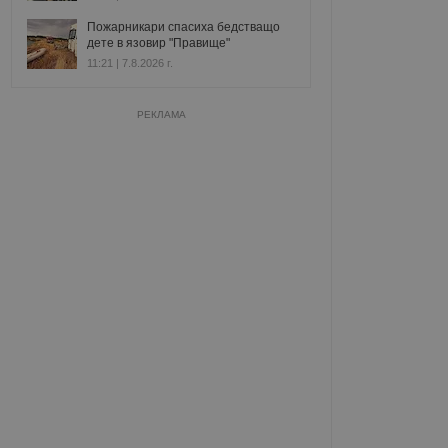
Пожарникари спасиха бедстващо
дете в язовир "Правище"
11:21 | 7.8.2026 г.
РЕКЛАМА