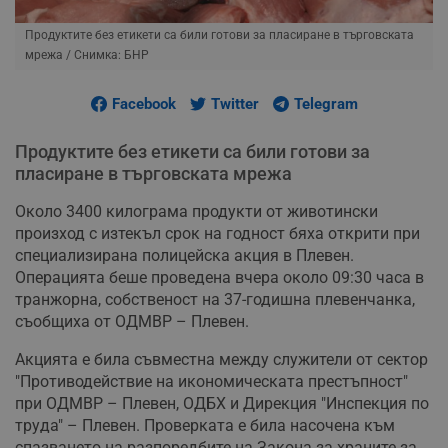
Продуктите без етикети са били готови за пласиране в търговската
мрежа
/ Снимка: БНР
Facebook
Twitter
Telegram
Продуктите без етикети са били готови за
пласиране в търговската мрежа
Около 3400 килограма продукти от животински
произход с изтекъл срок на годност бяха открити при
специализирана полицейска акция в Плевен.
Операцията беше проведена вчера около 09:30 часа в
транжорна, собственост на 37-годишна плевенчанка,
съобщиха от ОДМВР – Плевен.
Акцията е била съвместна между служители от сектор
"Противодействие на икономическата престъпност"
при ОДМВР – Плевен, ОДБХ и Дирекция "Инспекция по
труда" – Плевен. Проверката е била насочена към
спазването на разпоредбите на Закона за храните за