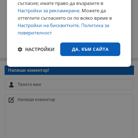
съгласие; имате право да възразите в
Настройки за рекламиране
. Можете да
оттеглите съгласието си по всяко време в
Настройки на бисквитките
.
Политика за
поверителност
НАСТРОЙКИ
ДА, КЪМ САЙТА
Строго
Ефективност
Напиши коментар!
необходимо
Таргетиране
Функционалност
Некласифицирани