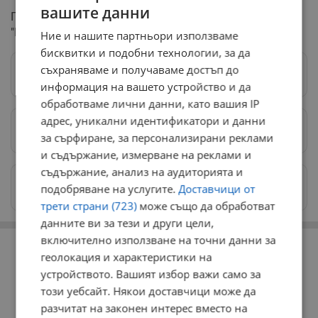
вашите данни
Проверката ще бъде продължена от Дирекция
"Инспекцията по труда" – Плевен.
Ние и нашите партньори използваме
бисквитки и подобни технологии, за да
съхраняваме и получаваме достъп до
Следвай ни в Google News
→
информация на вашето устройство и да
обработваме лични данни, като вашия IP
адрес, уникални идентификатори и данни
Предпочитани източници
→
за сърфиране, за персонализирани реклами
и съдържание, измерване на реклами и
съдържание, анализ на аудиторията и
Изпращайте снимки и информация на
подобряване на услугите.
Доставчици от
news@dunavmost.com
трети страни (723)
може също да обработват
данните ви за тези и други цели,
РЕКЛАМА
включително използване на точни данни за
геолокация и характеристики на
устройството. Вашият избор важи само за
този уебсайт. Някои доставчици може да
разчитат на законен интерес вместо на