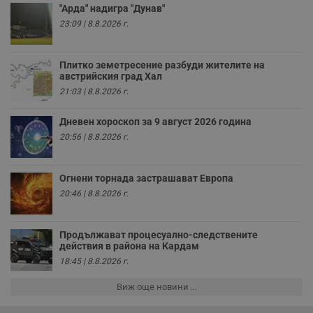
н
"Арда" надигра "Дунав"
п
23:09 | 8.8.2026 г.
к
ч
п
с
Плитко земетресение разбуди жителите на
б
австрийския град Хал
__cf_bm
29
Т
Cloudflare Inc.
21:03 | 8.8.2026 г.
минути
с
.twitter.com
59
р
секунди
м
Дневен хороскоп за 9 август 2026 година
б
о
20:56 | 8.8.2026 г.
у
п
о
и
Огнени торнада застрашават Европа
т
20:46 | 8.8.2026 г.
receive-cookie-deprecation
.hit.gemius.pl
1 година
Т
с
с
н
Продължават процесуално-следствените
н
действия в района на Кардам
п
18:45 | 8.8.2026 г.
б
п
с
Виж още новини ...
о
с
а