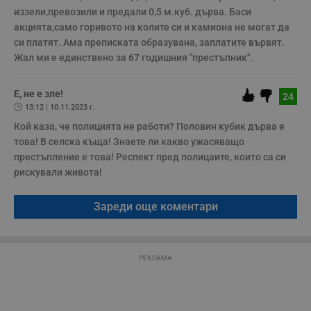
иззели,превозили и предали 0,5 м.куб. дърва. Баси 
Некласифицирани
акцията,само горивото на колите си и камиона не могат да 
си платят. Ама преписката образувана, заплатите вървят. 
Жал ми е единствено за 67 годишния "престъпник".
Е, не е зле!
24
13:12 | 10.11.2023 г.
Строго необходимо
Ефективност
Кой каза, че полицията не работи? Половин кубик дърва е 
Таргетиране
Функционалност
това! В селска къща! Знаете ли какво ужасяващо 
Некласифицирани
престъпление е това! Респект пред полицаите, които са си 
рискували живота!
Строго необходимите бисквитки позволяват основната
функционалност на уебсайта, като потребителско
влизане и управление на акаунта. Уебсайтът не може да
Зареди още коментари
се използва правилно без строго необходими
бисквитки.
Валиден
Име
Доставчик
/
Домейн
О
до
РЕКЛАМА
__RequestVerificationToken
Сесия
Т
Microsoft
п
Corporation
ф
www.dunavmost.com
з