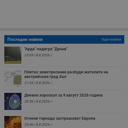
з
с
п
о
р
п
н
п
к
ч
Последни новини
Още новини
п
с
"Арда" надигра "Дунав"
б
23:09 | 8.8.2026 г.
__cf_bm
29
Т
Cloudflare Inc.
минути
с
.twitter.com
59
р
секунди
м
Плитко земетресение разбуди жителите на
б
австрийския град Хал
о
у
21:03 | 8.8.2026 г.
п
о
и
Дневен хороскоп за 9 август 2026 година
т
20:56 | 8.8.2026 г.
receive-cookie-deprecation
.hit.gemius.pl
1 година
Т
с
с
н
Огнени торнада застрашават Европа
н
20:46 | 8.8.2026 г.
п