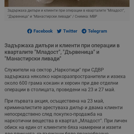
Задържаха дилъри и клиенти при операции в кварталите "Младост",
"Дървеница" и "Манастирски ливади"
/ Снимка: МВР
Facebook
Twitter
Telegram
Задържаха дилъри и клиенти при операции в
кварталите "Младост", "Дървеница" и
"Манастирски ливади"
Служители на сектор „Наркотици" при СДВР
задържаха няколко наркоразпространители и иззеха
около 600 грама кокаин и хероин при две отделни
операции в столицата, проведени на 23 и 27 май.
При първата акция, осъществена на 23 май,
криминалистите арестуваха дилър и двама клиенти
непосредствено след покупко-продажба на
наркотични вещества в квартал „Младост". При личен
обиск на един от клиентите бяха намерени и иззети
две пликчета, съдържащи бяло прахообразно