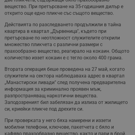
вещество. При претърсване на 35-годишния дилър е
открито още едно пликче със същото вещество.
Действията по разследването продължили в тайна
квартира в квартал „Дървеница", където при
претърсване по неотложност служителите открили
множество пликчета с различни размери с
прахообразно вещество, реагирало на кокаин. Общото
количество иззет кокаин е с тегло около 400 грама.
Втората операция беше проведена на 27 май, когато
служители на сектора наблюдаваха адрес в квартал
„Манастирски ливади" след получена предварителна
информация за криминално проявен мъж,
разпространяващ наркотични вещества.
Заподозреният бил забелязан да излиза от жилището
си, криейки пликче под дрехите си.
При проверката у него бяха намерени и иззети
мобилни телефони, ключове, пакетчета с бяло и
кафяво прахообразно вещество, както и пари в брой.