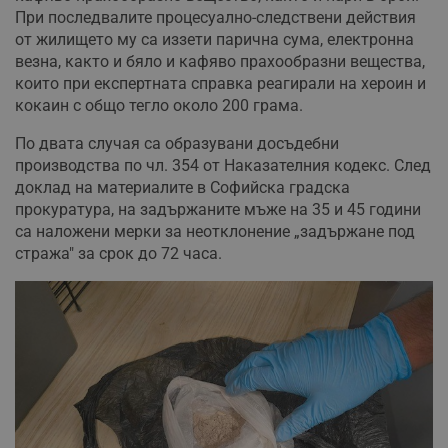
При последвалите процесуално-следствени действия
от жилището му са иззети парична сума, електронна
везна, както и бяло и кафяво прахообразни вещества,
които при експертната справка реагирали на хероин и
кокаин с общо тегло около 200 грама.
По двата случая са образувани досъдебни
производства по чл. 354 от Наказателния кодекс. След
доклад на материалите в Софийска градска
прокуратура, на задържаните мъже на 35 и 45 години
са наложени мерки за неотклонение „задържане под
стража" за срок до 72 часа.