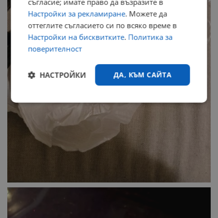
съгласие; имате право да възразите в
Настройки за рекламиране
. Можете да
оттеглите съгласието си по всяко време в
Настройки на бисквитките
.
Политика за
поверителност
НАСТРОЙКИ
ДА, КЪМ САЙТА
Строго
Ефективност
необходимо
Таргетиране
Функционалност
Некласифицирани