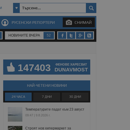
И
РУСЕНСКИ РЕПОРТЕРИ
СНИМАЙ
НОВИНИТЕ ВЧЕРА
52
147403
ФЕНОВЕ ХАРЕСВАТ
DUNAVMOST
НАЙ-ЧЕТЕНИ НОВИНИ
24 ЧАСА
7 ДНИ
30 ДНИ
Температурите падат към 23 август
09:47 | 9.8.2026 г.
Строят нов хипермаркет за