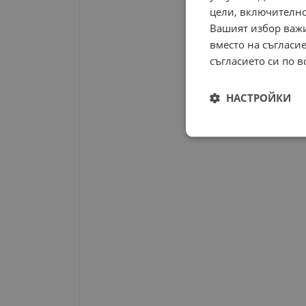
цели, включително
Вашият избор важи
вместо на съгласие
съгласието си по в
НАСТРОЙКИ
Строго
необходимо
Строго н
Строго необходимите б
на акаунта. Уебсайтът 