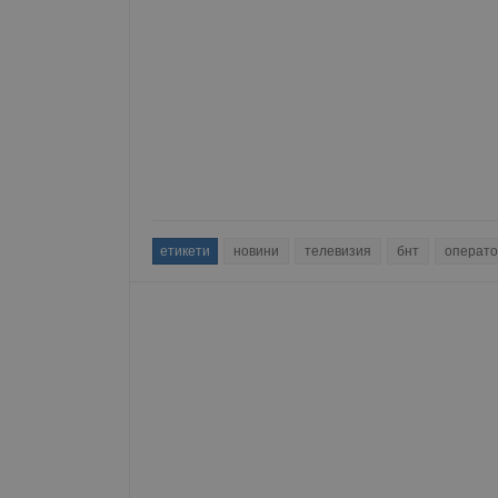
етикети
новини
телевизия
бнт
операт