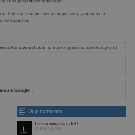
ха от националната телевизия.
те. Работил е за различни предавания, участвал е в
а телевизията.
ews@dunavmost.com
по всяко време на денонощието!
ници в Google
→
Още по темата
Почина оператор от БНТ
22:52 | 10.11.2021 г.