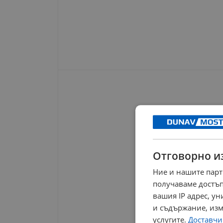
Отговорно и
Ние и нашите парт
получаваме достъп
вашия IP адрес, у
и съдържание, изм
услугите.
Доставчиц