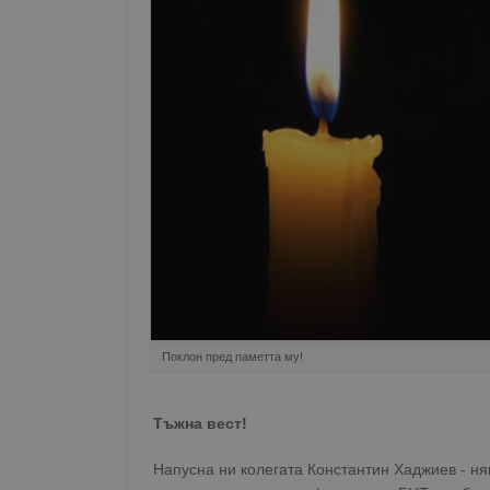
Поклон пред паметта му!
Тъжна вест!
Напусна ни колегата Константин Хаджиев - няк