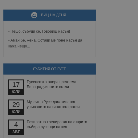
не, зададена от уеб
ВИЦ НА ДЕНЯ
 ASP.NET MVC
спре неразрешеното
т, известно като
тове. Той не съдържа
- Пешо, събуди се. Говориш насън!
щожава при затваряне
- Аман бе, жена. Остави ме поне насън да
кажа нещо...
ение на съгласието на
ст за тяхното
а данни за съгласието
ични политики и
антира, че техните
 сесии.
СЪБИТИЯ ОТ РУСЕ
аничаване между хората
а, за да се правят
Русенската опера превзема
17
хния уебсайт.
Белоградчишките скали
ЮЛИ
сигнализира на
Музеят в Русе домакинства
29
 на бисквитките,
ушиването на гигантска рокля
а съответствие и
ЮЛИ
ндарти и
Безплатна тренировка на открито
4
ck и предоставя
събира русенци на кея
требител използва
АВГ
йният потребител може