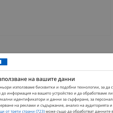
зползване на вашите данни
ньори използваме бисквитки и подобни технологии, за да 
 до информация на вашето устройство и да обработваме ли
никални идентификатори и данни за сърфиране, за персона
ерване на реклами и съдържание, анализ на аудиторията и
и от трети страни (723)
може също да обработват данните в