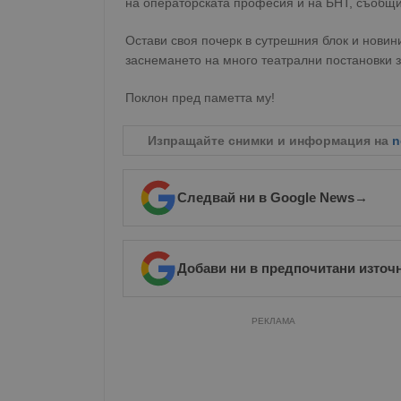
на операторската професия и на БНТ, съобщи
Остави своя почерк в сутрешния блок и новини
заснемането на много театрални постановки з
Поклон пред паметта му!
Изпращайте снимки и информация на
n
Следвай ни в Google News
→
Добави ни в предпочитани източ
РЕКЛАМА