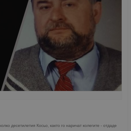
олко десетилетия Косьо, както го наричат колегите - отдаде