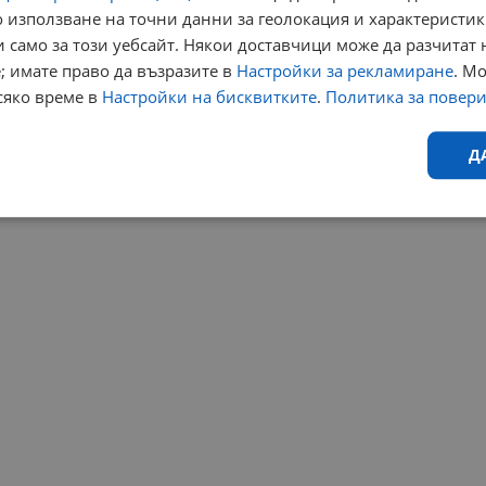
 използване на точни данни за геолокация и характеристик
 само за този уебсайт. Някои доставчици може да разчитат 
; имате право да възразите в
Настройки за рекламиране
. М
сяко време в
Настройки на бисквитките
.
Политика за повер
Д
Ефективност
Таргетиране
Функционалност
Н
еобходимо
Ефективност
Таргетиране
Функционалност
Неклас
исквитки позволяват основната функционалност на уебсайта, като потребителско
не може да се използва правилно без строго необходими бисквитки.
Валиден