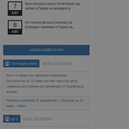
 уебсайт.
Британската група Hinterlands ще
7
забие в Парка на младежта
АВГ
Описание
Историческа възстановка за
8
Илинден оживява в Парка на...
АВГ
ребителски
елското поведение и
раници на сайта. Тя
яване на сайта. Тя
не на прегледи на
формация, която е
взаимодействат с
нкционалност в целия
прекарано на
НОВИ КОМЕНТАРИ
редпочитанията на
 сайтове; тя може
остта на социалните
тора на сайта.
използва новата или
Господин никой
06:50 | 10.8.2026 г.
елски взаимодействия
нето и потребителския
Като го видя тоя смешник получавам
разтроитво за 10 евро ще ям таратор цяла
рез събиране на данни
седмица като взема на промоция от Кауфланд
 помага за
всички...
отребителите се
тапите на тестване.
Ричард Алибегов: В заведение с таратор за 10
тистически данни,
евро - няма...
 броя на посещенията,
 са били заредени.
елския опит.
до 2
03:11 | 10.8.2026 г.
я за потребителското