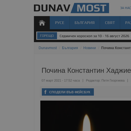
ЗА НАС
РУСЕ
БЪЛГАРИЯ
СВЯТ
РА
ГОРЕЩО
Седмичен хороскоп за 10 - 16 август 2026
Dunavmost
/
България
/
Новини
/
Почина Констант
Почина Константин Хаджие
07 март 2021 - 17:52 часа
Редактор:
Петя Георгиева
СПОДЕЛИ ВЪВ ФЕЙСБУК