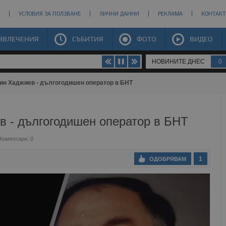
УСЛОВИЯ ЗА ПОЛЗВАНЕ
ЛИЧНИ ДАННИ
РЕКЛАМА
КОНТАКТ
ЗВЛЕЧЕНИЯ
СЪБИТИЯ
ФОТО
ВИДЕО
НОВИНИТЕ ДНЕС
0
ин Хаджиев - дългогодишен оператор в БНТ
в - дългогодишен оператор в БНТ
Коментари: 0
1
ОДОБРЯВАМ