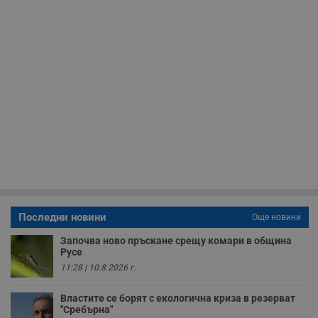
до
__RequestVerificationToken
Сесия
Т
Microsoft
п
Corporation
ф
www.dunavmost.com
з
п
и
п
A
т
е
д
н
п
с
у
и
ф
н
м
Т
Последни новини
Още новини
и
п
Започва ново пръскане срещу комари в община
у
з
Русе
б
11:28 | 10.8.2026 г.
VISITOR_PRIVACY_METADATA
5 месеца
Т
YouTube
4
с
.youtube.com
Властите се борят с екологична криза в резерват
седмици
с
"Сребърна"
с