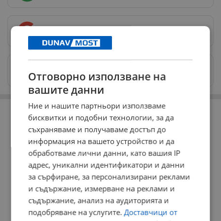
Предпочитани източници
→
Изпращайте снимки и информация на
Отговорно използване на
news@dunavmost.com
вашите данни
РЕКЛАМА
Ние и нашите партньори използваме
бисквитки и подобни технологии, за да
съхраняваме и получаваме достъп до
информация на вашето устройство и да
обработваме лични данни, като вашия IP
адрес, уникални идентификатори и данни
за сърфиране, за персонализирани реклами
и съдържание, измерване на реклами и
съдържание, анализ на аудиторията и
подобряване на услугите.
Доставчици от