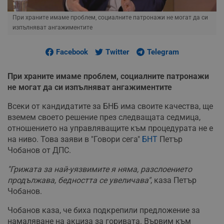
При храните имаме проблем, социалните патронажи не могат да си
изпълняват ангажиментите
Facebook
Twitter
Telegram
При храните имаме проблем, социалните патронажи
не могат да си изпълняват ангажиментите
Всеки от кандидатите за БНБ има своите качества, ще
вземем своето решение през следващата седмица,
отношението на управляващите към процедурата не е
на ниво. Това заяви в "Говори сега"
БНТ
Петър
Чобанов от ДПС.
"Грижата за най-уязвимите я няма, разслоението
продължава, бедността се увеличава"
, каза Петър
Чобанов.
Чобанов каза, че биха подкрепили предложение за
намаляване на акциза за горивата. Вървим към