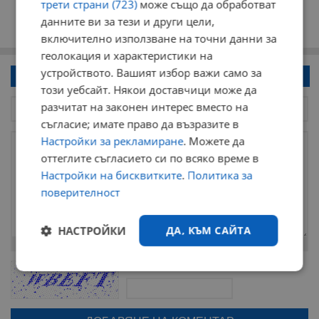
трети страни (723)
може също да обработват
данните ви за тези и други цели,
включително използване на точни данни за
геолокация и характеристики на
устройството. Вашият избор важи само за
Напиши коментар!
този уебсайт. Някои доставчици може да
разчитат на законен интерес вместо на
съгласие; имате право да възразите в
Настройки за рекламиране
. Можете да
оттеглите съгласието си по всяко време в
Настройки на бисквитките
.
Политика за
поверителност
НАСТРОЙКИ
ДА, КЪМ САЙТА
Остават
2000
символа
ОБНОВИ
Строго
Ефективност
Поради зачестилите злоупотреби в сайта, за да оставите анонимен
необходимо
коментар или да гласувате изискваме да се идентифицирате с
google акаунт.
Натискайки на бутона "Вход с google" по-долу, коментарът ви ще