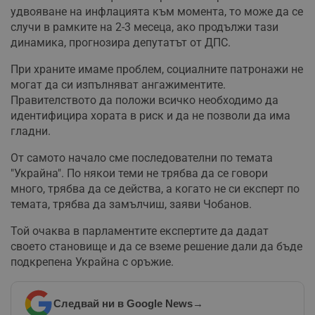
удвояване на инфлацията към момента, то може да се
случи в рамките на 2-3 месеца, ако продължи тази
динамика, прогнозира депутатът от ДПС.
При храните имаме проблем, социалните патронажи не
могат да си изпълняват ангажиментите.
Правителството да положи всичко необходимо да
идентифицира хората в риск и да не позволи да има
гладни.
От самото начало сме последователни по темата
"Украйна". По някои теми не трябва да се говори
много, трябва да се действа, а когато не си експерт по
темата, трябва да замълчиш, заяви Чобанов.
Той очаква в парламентите експертите да дадат
своето становище и да се вземе решение дали да бъде
подкрепена Украйна с оръжие.
Следвай ни в Google News
→