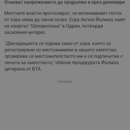
Очакват напрежението да продължи и през декември
Местните власти прогнозират, че интензивният поток
от хора няма да секне скоро. Есра Акгюн Йълмаз, кмет
на квартал "Шюкрюпаша" в Одрин, потвърди
засиления интерес.
"Декларацията се подава само от хора, които са
регистрирани по местоживеене в нашето кметство,
проверява се местожителството им и се подпечатва с
печата на кметството,"
обясни процедурата Йълмаз,
цитирана от БТА.
РЕКЛАМА