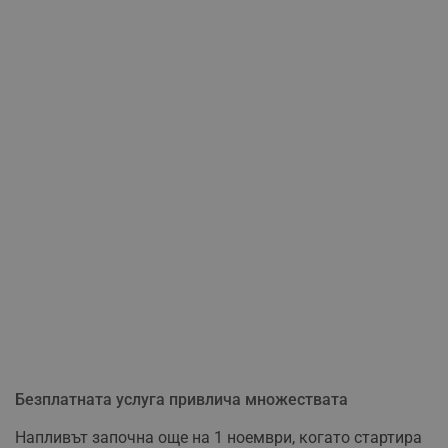
Безплатната услуга привлича множествата
Напливът започна още на 1 ноември, когато стартира