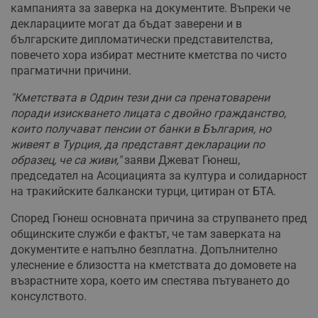
кампанията за заверка на документите. Въпреки че
декларациите могат да бъдат заверени и в
българските дипломатически представителства,
повечето хора избират местните кметства по чисто
прагматични причини.
"Кметствата в Одрин тези дни са пренатоварени
поради изискването лицата с двойно гражданство,
които получават пенсии от банки в България, но
живеят в Турция, да представят декларации по
образец, че са живи,"
заяви Джеват Гюнеш,
председател на Асоциацията за култура и солидарност
на тракийските балкански турци, цитиран от БТА.
Според Гюнеш основната причина за струпването пред
общинските служби е фактът, че там заверката на
документите е напълно безплатна. Допълнително
улеснение е близостта на кметствата до домовете на
възрастните хора, което им спестява пътуването до
консулството.