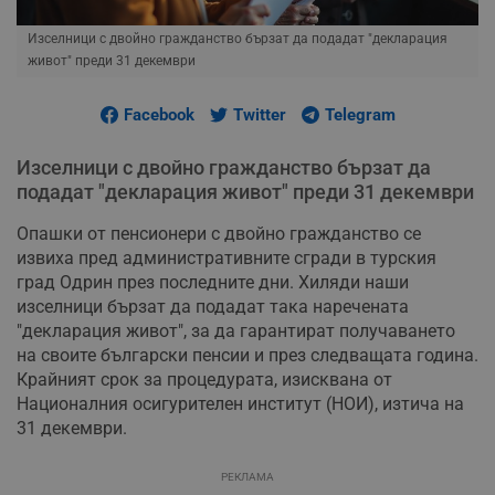
Изселници с двойно гражданство бързат да подадат "декларация
живот" преди 31 декември
Facebook
Twitter
Telegram
Изселници с двойно гражданство бързат да
подадат "декларация живот" преди 31 декември
Опашки от пенсионери с двойно гражданство се
извиха пред административните сгради в турския
град Одрин през последните дни. Хиляди наши
изселници бързат да подадат така наречената
"декларация живот", за да гарантират получаването
на своите български пенсии и през следващата година.
Крайният срок за процедурата, изисквана от
Националния осигурителен институт (НОИ), изтича на
31 декември.
РЕКЛАМА