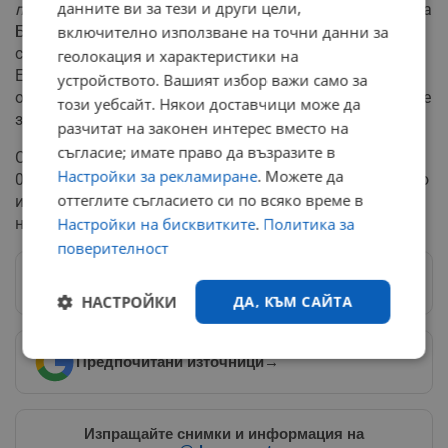
данните ви за тези и други цели,
попълването на декларациите,"
заяви Ербалдер Незиха
Билен, председател на Дружеството за култура и
включително използване на точни данни за
сътрудничество на румелийските балкански турци в
геолокация и характеристики на
Ескишехир, цитирана от БТА. Тя допълни, че
устройството. Вашият избор важи само за
организацията осигурява и транспорт до институциите
този уебсайт. Някои доставчици може да
за тези, които не могат да се придвижат сами.
разчитат на законен интерес вместо на
съгласие; имате право да възразите в
Според данни на местните медии в Одрин, около 10
Настройки за рекламиране
. Можете да
000 души в региона попадат в обхвата на изискването
оттеглите съгласието си по всяко време в
и трябва да представят документ пред НОИ до края
на годината.
Настройки на бисквитките
.
Политика за
поверителност
Следвай ни в Google News
→
НАСТРОЙКИ
ДА, КЪМ САЙТА
Строго
Ефективност
Предпочитани източници
→
необходимо
Изпращайте снимки и информация на