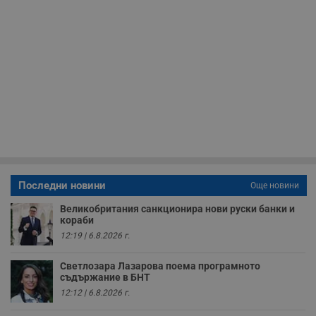
с
н
н
п
б
п
с
о
с
а
р
у
з
з
п
ASP.NET_SessionId
Сесия
Т
Microsoft
с
Corporation
Последни новини
Още новини
D
www.dunavmost.com
п
и
Великобритания санкционира нови руски банки и
т
кораби
к
12:19 | 6.8.2026 г.
п
и
у
Светлозара Лазарова поема програмното
р
к
съдържание в БНТ
п
12:12 | 6.8.2026 г.
д
д