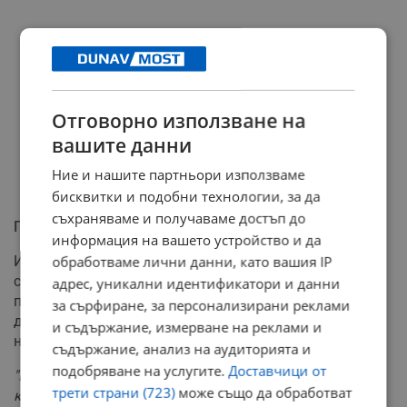
Отговорно използване на
вашите данни
Ние и нашите партньори използваме
бисквитки и подобни технологии, за да
съхраняваме и получаваме достъп до
Помощ за трудноподвижните
информация на вашето устройство и да
Изселническите организации са мобилизирани да
обработваме лични данни, като вашия IP
съдействат на най-уязвимите групи. Доброволци
адрес, уникални идентификатори и данни
посещават възрастни и болни хора в домовете им, за
за сърфиране, за персонализирани реклами
да помогнат с попълването на формулярите, които са
и съдържание, измерване на реклами и
на български език.
съдържание, анализ на аудиторията и
подобряване на услугите.
Доставчици от
"Помагаме на хората, главно на възрастни и болни,
трети страни (723)
може също да обработват
които получават пенсиите си от България, за