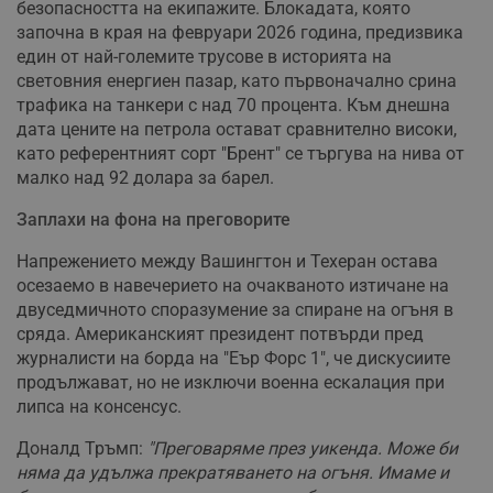
безопасността на екипажите. Блокадата, която
започна в края на февруари 2026 година, предизвика
един от най-големите трусове в историята на
световния енергиен пазар, като първоначално срина
трафика на танкери с над 70 процента. Към днешна
дата цените на петрола остават сравнително високи,
като референтният сорт "Брент" се търгува на нива от
малко над 92 долара за барел.
Заплахи на фона на преговорите
Напрежението между Вашингтон и Техеран остава
осезаемо в навечерието на очакваното изтичане на
двуседмичното споразумение за спиране на огъня в
сряда. Американският президент потвърди пред
журналисти на борда на "Еър Форс 1", че дискусиите
продължават, но не изключи военна ескалация при
липса на консенсус.
Доналд Тръмп:
"Преговаряме през уикенда. Може би
няма да удължа прекратяването на огъня. Имаме и