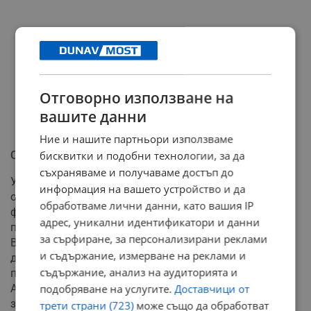
Отговорно използване на
вашите данни
Ние и нашите партньори използваме
Спорът за ядрената програма
бисквитки и подобни технологии, за да
съхраняваме и получаваме достъп до
Успоредно със заплахите, Съединените щати
информация на вашето устройство и да
официално отхвърлиха медийните спекулации за
обработваме лични данни, като вашия IP
финансови договорки с Иран. Повод за това стана
адрес, уникални идентификатори и данни
публикация на изданието "Аксиос", според която
за сърфиране, за персонализирани реклами
Вашингтон обмисля освобождаване на 20 милиарда
и съдържание, измерване на реклами и
долара замразени ирански активи в замяна на
съдържание, анализ на аудиторията и
прехвърляне на обогатения уран на страната в
Америка. Американският президент категорично
подобряване на услугите.
Доставчици от
заяви, че подобна размяна на средства няма да се
трети страни (723)
може също да обработват