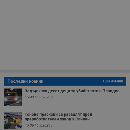
с
с
н
н
п
б
п
с
о
с
а
р
у
з
з
п
ASP.NET_SessionId
Сесия
Т
Microsoft
с
Corporation
D
www.dunavmost.com
Последни новини
Още новини
п
и
Задържаха десет деца за убийството в Пловдив
т
к
15:43 | 6.8.2026 г.
п
и
у
р
Тонове праскови се развалят пред
к
преработвателен завод в Сливен
п
д
15:36 | 6.8.2026 г.
д