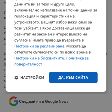
състои под никаква форма.
данните ви за тези и други цели,
включително използване на точни данни за
Иранската страна също отрече наличието на подобни
геолокация и характеристики на
дискусии на масата за преговори.
устройството. Вашият избор важи само за
Есмаил Багаей:
"Обогатеният уран на Иран няма да
този уебсайт. Някои доставчици може да
бъде прехвърлян никъде. Прехвърлянето на
разчитат на законен интерес вместо на
обогатения уран на Иран в САЩ никога не е било
съгласие; имате право да възразите в
дискутирано по време на преговорите."
Настройки за рекламиране
. Можете да
оттеглите съгласието си по всяко време в
Въпреки сериозните разминавания относно иранската
Настройки на бисквитките
.
Политика за
ядрена програма, източници на "Ройтерс", близки до
поверителност
процеса, съобщават за напредък по съставянето на
тристраничен меморандум за разбирателство. Очаква
се документът да постави основите за подписване на
НАСТРОЙКИ
ДА, КЪМ САЙТА
мащабно мирно споразумение в рамките на
следващите 60 дни.
Строго
Ефективност
необходимо
Следвай ни в Google News
→