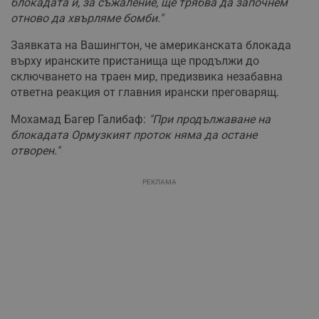
блокадата и, за съжаление, ще трябва да започнем
отново да хвърляме бомби."
Заявката на Вашингтон, че американската блокада
върху иранските пристанища ще продължи до
сключването на траен мир, предизвика незабавна
ответна реакция от главния ирански преговарящ.
Мохамад Багер Галибаф:
"При продължаване на
блокадата Ормузкият проток няма да остане
отворен."
РЕКЛАМА