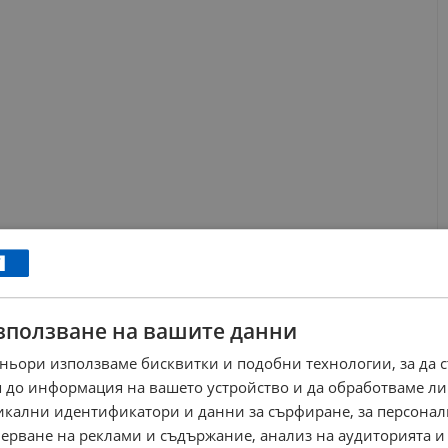
 зала, подобен законопроект премина успешно и през
твото и тези на депутатите бяха обединени и прецизирани
е единна и работеща правна рамка, която да отговаря на
зползване на вашите данни
ньори използваме бисквитки и подобни технологии, за да 
 до информация на вашето устройство и да обработваме ли
ews@dunavmost.com
по всяко време на денонощието!
никални идентификатори и данни за сърфиране, за персона
ерване на реклами и съдържание, анализ на аудиторията и