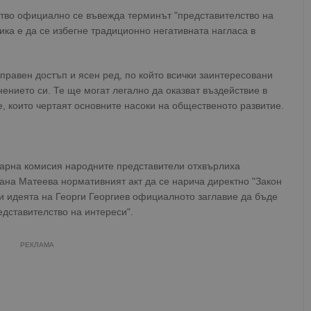
лство официално се въвежда терминът "представителство на
ика е да се избегне традиционно негативната нагласа в
оправен достъп и ясен ред, по който всички заинтересовани
ението си. Те ще могат легално да оказват въздействие в
, които чертаят основните насоки на общественото развитие.
тарна комисия народните представители отхвърлиха
ана Матеева нормативният акт да се нарича директно "Закон
и идеята на Георги Георгиев официалното заглавие да бъде
едставителство на интереси".
РЕКЛАМА