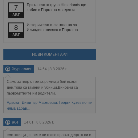
йният потребител може
Британската група Hinterlands ще
7
 уебсайт.
забие в Парка на младежта
АВГ
Историческа възстановка за
8
Описание
Илинден оживява в Парка на...
АВГ
ребителски
елското поведение и
раници на сайта. Тя
яване на сайта. Тя
не на прегледи на
формация, която е
взаимодействат с
НОВИ КОМЕНТАРИ
нкционалност в целия
прекарано на
редпочитанията на
 сайтове; тя може
Журналист
14:54 | 8.8.2026 г.
остта на социалните
тора на сайта.
използва новата или
елски взаимодействия
Само затвор с тежък режим,и бой всеки
нето и потребителския
ден,това са гамени и убийци.Виновни са
пьрвобитните им родители.
рез събиране на данни
 помага за
Адвокат Димитър Марковски: Георги Кузев почти
отребителите се
няма здрав...
тапите на тестване.
тистически данни,
абе
14:01 | 8.8.2026 г.
 броя на посещенията,
 са били заредени.
елския опит.
смотаняци , знаете ли какво правят децата ви с