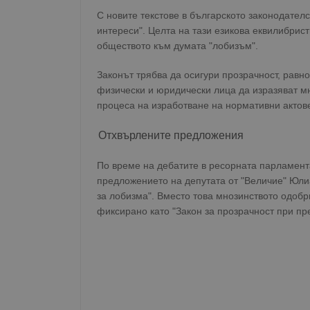
С новите текстове в българското законодате
интереси". Целта на тази езикова еквилибрист
обществото към думата "лобизъм".
Законът трябва да осигури прозрачност, равн
физически и юридически лица да изразяват мн
процеса на изработване на нормативни актове
Отхвърлените предложения
По време на дебатите в ресорната парламен
предложението на депутата от "Величие" Юли
за лобизма". Вместо това мнозинството одобр
фиксирано като "Закон за прозрачност при пр