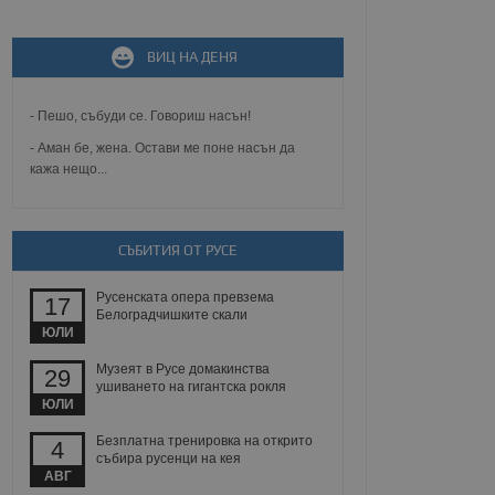
ВИЦ НА ДЕНЯ
не, зададена от уеб
 ASP.NET MVC
спре неразрешеното
т, известно като
- Пешо, събуди се. Говориш насън!
тове. Той не съдържа
щожава при затваряне
- Аман бе, жена. Остави ме поне насън да
кажа нещо...
ение на съгласието на
ст за тяхното
а данни за съгласието
ични политики и
СЪБИТИЯ ОТ РУСЕ
антира, че техните
 сесии.
Русенската опера превзема
аничаване между хората
17
а, за да се правят
Белоградчишките скали
хния уебсайт.
ЮЛИ
Музеят в Русе домакинства
29
сигнализира на
ушиването на гигантска рокля
 на бисквитките,
ЮЛИ
а съответствие и
ндарти и
Безплатна тренировка на открито
4
събира русенци на кея
ck и предоставя
АВГ
требител използва