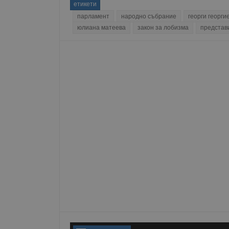
етикети
Име
парламент
народно събрание
георги георги
юлиана матеева
закон за лобизма
представ
__RequestVerificationT
VISITOR_PRIVACY_MET
__cf_bm
receive-cookie-depreca
ASP.NET_SessionId