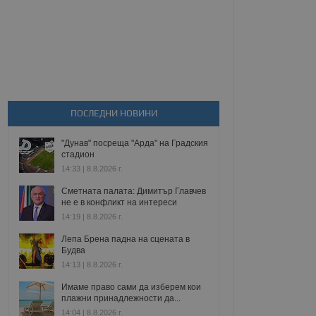
ПОСЛЕДНИ НОВИНИ
"Дунав" посреща "Арда" на Градския
стадион
14:33 | 8.8.2026 г.
Сметната палата: Димитър Главчев
не е в конфликт на интереси
14:19 | 8.8.2026 г.
Лепа Брена падна на сцената в
Будва
14:13 | 8.8.2026 г.
Имаме право сами да изберем кои
плажни принадлежности да...
14:04 | 8.8.2026 г.