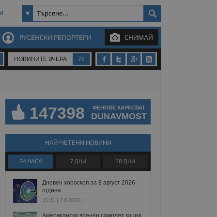
И
РУСЕНСКИ РЕПОРТЕРИ
СНИМАЙ
НОВИНИТЕ ВЧЕРА
78
147398
ФЕНОВЕ ХАРЕСВАТ
DUNAVMOST
НАЙ-ЧЕТЕНИ НОВИНИ
24 ЧАСА
7 ДНИ
30 ДНИ
Дневен хороскоп за 8 август 2026
година
15:31 | 7.8.2026 г.
Американски военен самолет кацна