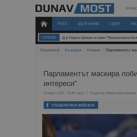
ЗА НАС
РУСЕ
БЪЛГАРИЯ
СВЯТ
РА
ГОРЕЩО
Д-р Георги Дяков оглави "Прогресивна Бъл
Dunavmost
/
България
/
Новини
/
Парламентът мас
Парламентът маскира лоби
интереси"
19 март 2026 - 15:35 часа
Редактор:
Мирослава Бонева
СПОДЕЛИ ВЪВ ФЕЙСБУК