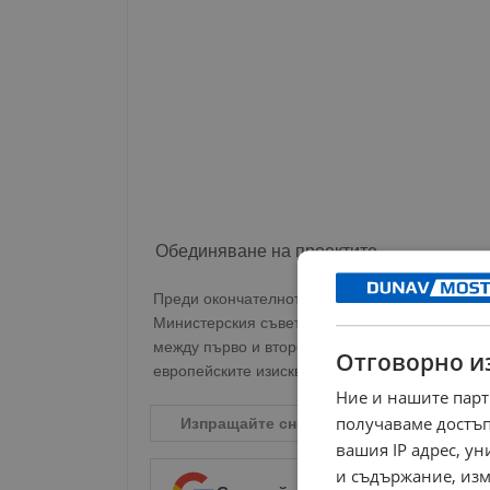
Обединяване на проектите
Преди окончателното гласуване в пленарната
Министерския съвет. Текстовете на правителс
между първо и второ четене, за да се създад
Отговорно и
европейските изисквания.
Ние и нашите парт
получаваме достъп
Изпращайте снимки и информация на
n
вашия IP адрес, у
и съдържание, изм