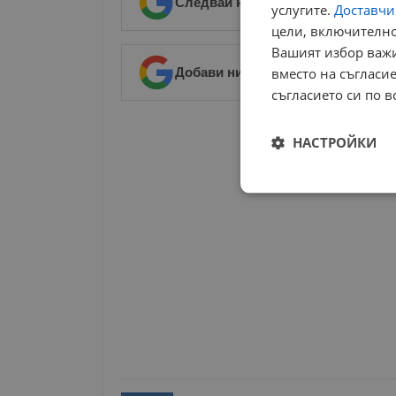
Следвай ни в Google News
→
услугите.
Доставчиц
цели, включително
Вашият избор важи
Добави ни в предпочитани източ
вместо на съгласие
съгласието си по в
РЕКЛАМА
НАСТРОЙКИ
Строго
необходимо
Строго н
Строго необходимите б
на акаунта. Уебсайтът 