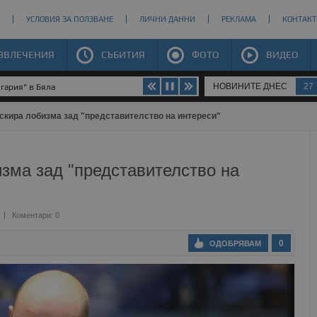
УСЛОВИЯ ЗА ПОЛЗВАНЕ
ЛИЧНИ ДАННИ
РЕКЛАМА
КОНТАКТ
ЗВЛЕЧЕНИЯ
СЪБИТИЯ
ФОТО
ВИДЕО
НОВИНИТЕ ДНЕС
27
гария" в Бяла
кира лобизма зад "представителство на интереси"
зма зад "представителство на
Коментари: 0
0
ОДОБРЯВАМ