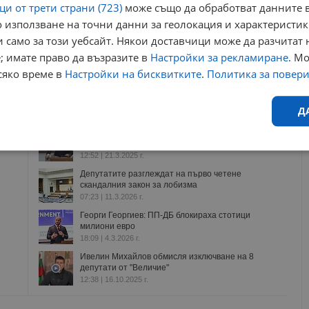
и от трети страни (723)
може също да обработват данните в
 използване на точни данни за геолокация и характеристик
 само за този уебсайт. Някои доставчици може да разчитат 
ници в Google
→
; имате право да възразите в
Настройки за рекламиране
. М
сяко време в
Настройки на бисквитките
.
Политика за повер
Още по темата
Д
Ивелин Михайлов: МЕЧ ги прецакаха, направиха
им процедурна хватка
Ефективност
Таргетиране
Функционалност
Н
12:52 | 21.3.2025 г.
Депутатите разглеждат на първо четене
скандалния закон за лобизма
07:23 | 11.3.2026 г.
Георги Георгиев: ПП-ДБ блокираха стотици
милиони евро
18:09 | 4.3.2026 г.
Ивелин Михайлов обмисля изключване на 8
еобходимо
Ефективност
Таргетиране
Функционалност
Неклас
депутати от "Величие"
12:38 | 16.10.2025 г.
исквитки позволяват основната функционалност на уебсайта, като потребителско
не може да се използва правилно без строго необходими бисквитки.