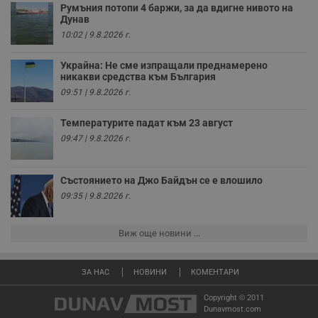
Румъния потопи 4 баржи, за да вдигне нивото на
receive-cookie-deprecation
.hit.gemius.pl
1 година
Т
Дунав
с
10:02 | 9.8.2026 г.
с
н
н
Украйна: Не сме изпращали преднамерено
п
никакви средства към България
б
п
09:51 | 9.8.2026 г.
с
о
с
Температурите падат към 23 август
а
р
09:47 | 9.8.2026 г.
у
з
з
п
Състоянието на Джо Байдън се е влошило
09:35 | 9.8.2026 г.
ASP.NET_SessionId
Сесия
Т
Microsoft
с
Corporation
D
www.dunavmost.com
п
Виж още новини ...
и
т
к
п
ЗА НАС
НОВИНИ
КОМЕНТАРИ
и
у
р
Copyright © 2011
к
Dunavmost.com
п