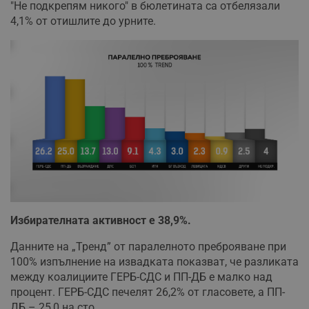
"Не подкрепям никого" в бюлетината са отбелязали
4,1% от отишлите до урните.
Избирателната активност е 38,9%.
Данните на „Тренд” от паралелното преброяване при
100% изпълнение на извадката показват, че разликата
между коалициите ГЕРБ-СДС и ПП-ДБ е малко над
процент. ГЕРБ-СДС печелят 26,2% от гласовете, а ПП-
ДБ – 25,0 на сто.