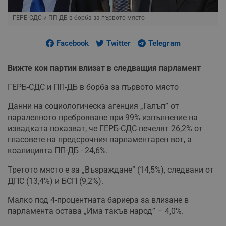
ГЕРБ-СДС и ПП-ДБ в борба за първото място
Facebook
Twitter
Telegram
Вижте кои партии влизат в следващия парламент
ГЕРБ-СДС и ПП-ДБ в борба за първото място
Данни на социологическа агенция „Галъп” от
паралелното преброяване при 99% изпълнение на
извадката показват, че ГЕРБ-СДС печелят 26,2% от
гласовете на предсрочния парламентарен вот, а
коалицията ПП-ДБ - 24,6%.
Третото място е за „Възраждане” (14,5%), следвани от
ДПС (13,4%) и БСП (9,2%).
Малко под 4-процентната бариера за влизане в
парламента остава „Има такъв народ” – 4,0%.