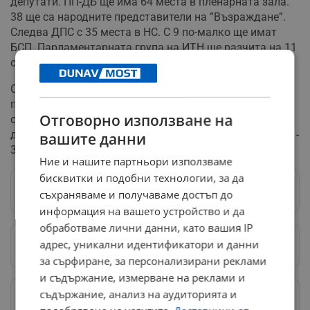
депутати. ПП-ДБ ще има 64 места в пленарната зала.
38 ще са народните представители на ”Възраждане”.
Следва ДПС с 35 места в НС. С 9 по-малко ще имат
БСП. Парламентарната група на ИТН ще разчита на 11
свои представители.
Според паралелното преброяване на агенция „Тренд”
при 100% изпълнение на извадката в Народното
Отговорно използване на
събрание ще влязат пет партии. ГЕРБ-СДС щеима 69
депутатски банки, ПП-ДБ – 66, „Възраждане” - 36, ДПС -
вашите данни
34, БСП - 24 и ИТН - 11.
Ние и нашите партньори използваме
бисквитки и подобни технологии, за да
Следвай ни в Google News
→
съхраняваме и получаваме достъп до
информация на вашето устройство и да
обработваме лични данни, като вашия IP
адрес, уникални идентификатори и данни
Предпочитани източници
→
за сърфиране, за персонализирани реклами
и съдържание, измерване на реклами и
съдържание, анализ на аудиторията и
Изпращайте снимки и информация на
news@dunavmost.com