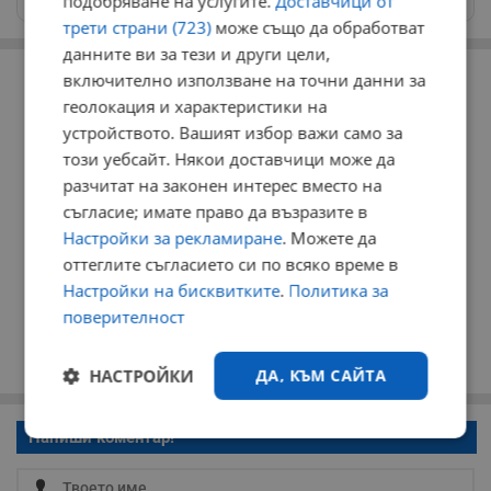
подобряване на услугите.
Доставчици от
трети страни (723)
може също да обработват
данните ви за тези и други цели,
РЕКЛАМА
включително използване на точни данни за
геолокация и характеристики на
устройството. Вашият избор важи само за
този уебсайт. Някои доставчици може да
разчитат на законен интерес вместо на
съгласие; имате право да възразите в
Настройки за рекламиране
. Можете да
оттеглите съгласието си по всяко време в
Настройки на бисквитките
.
Политика за
поверителност
НАСТРОЙКИ
ДА, КЪМ САЙТА
Напиши коментар!
Строго
Ефективност
необходимо