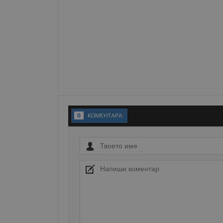
__RequestVerificationT
VISITOR_PRIVACY_MET
0
KОМЕНТАРA
__cf_bm
receive-cookie-depreca
ASP.NET_SessionId