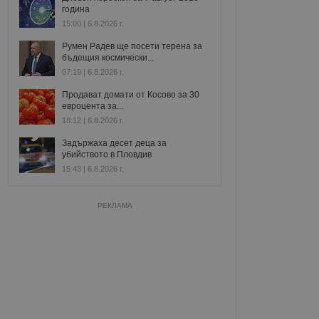
година
15:00 | 6.8.2026 г.
Румен Радев ще посети терена за
бъдещия космически...
07:19 | 6.8.2026 г.
Продават домати от Косово за 30
евроцента за...
18:12 | 6.8.2026 г.
Задържаха десет деца за
убийството в Пловдив
15:43 | 6.8.2026 г.
РЕКЛАМА