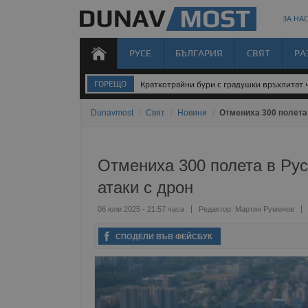
ЗА НАС
РУСЕ
БЪЛГАРИЯ
СВЯТ
РА
ГОРЕЩО
Краткотрайни бури с градушки връхлитат 
Dunavmost
/
Свят
/
Новини
/
Отмениха 300 полета 
Отмениха 300 полета в Рус
атаки с дрон
06 юли 2025 - 21:57 часа
Редактор:
Мартин Руменов
СПОДЕЛИ ВЪВ ФЕЙСБУК