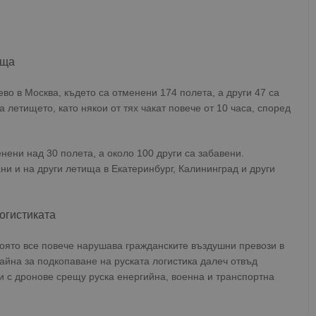
ища
о в Москва, където са отменени 174 полета, а други 47 са
а летището, като някои от тях чакат повече от 10 часа, според
нени над 30 полета, а около 100 други са забавени.
ни и на други летища в Екатеринбург, Калининград и други
огистиката
която все повече нарушава гражданските въздушни превози в
райна за подкопаване на руската логистика далеч отвъд
и с дронове срещу руска енергийна, военна и транспортна