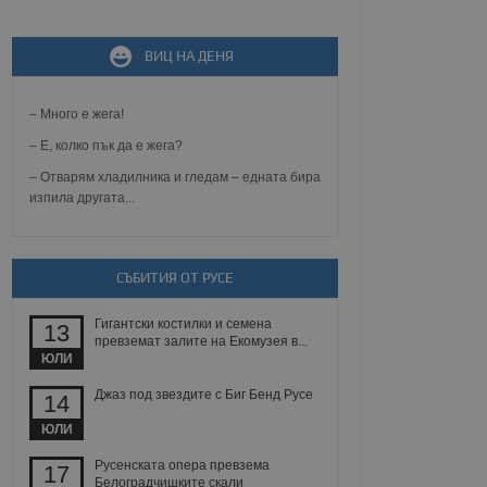
не, зададена от уеб
 ASP.NET MVC
ВИЦ НА ДЕНЯ
спре неразрешеното
т, известно като
тове. Той не съдържа
– Много е жега!
щожава при затваряне
– Е, колко пък да е жега?
ение на съгласието на
ст за тяхното
– Отварям хладилника и гледам – едната бира
а данни за съгласието
изпила другата...
ични политики и
антира, че техните
 сесии.
аничаване между хората
СЪБИТИЯ ОТ РУСЕ
а, за да се правят
хния уебсайт.
Гигантски костилки и семена
13
превземат залите на Екомузея в...
сигнализира на
ЮЛИ
 на бисквитките,
а съответствие и
ндарти и
Джаз под звездите с Биг Бенд Русе
14
ЮЛИ
ck и предоставя
требител използва
Русенската опера превзема
17
йният потребител може
Белоградчишките скали
 уебсайт.