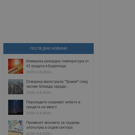
ПОСЛЕДНИ НОВИНИ
Измериха рекордна температура от
41 градуса в Будапеща
23:09 | 6.8.2026 г.
Отвориха магистрала "Тракия" след
часове блокада заради...
23:05 | 6.8.2026 г.
Персеидите озаряват небето в
средата на август
23:03 | 6.8.2026 г.
Променят вноските за трудова
злополука в седем сектора
22:58 | 6.8.2026 г.