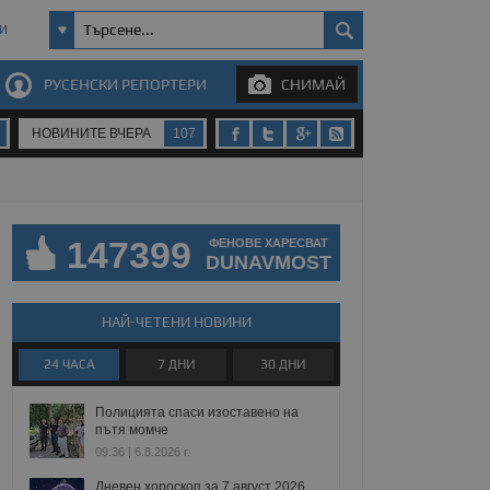
И
РУСЕНСКИ РЕПОРТЕРИ
СНИМАЙ
НОВИНИТЕ ВЧЕРА
107
147399
ФЕНОВЕ ХАРЕСВАТ
DUNAVMOST
НАЙ-ЧЕТЕНИ НОВИНИ
24 ЧАСА
7 ДНИ
30 ДНИ
Полицията спаси изоставено на
пътя момче
09:36 | 6.8.2026 г.
Дневен хороскоп за 7 август 2026