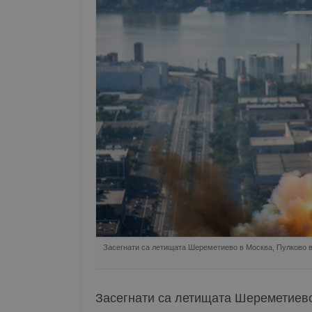
Засегнати са летищата Шереметиево в Москва, Пулково в
Засегнати са летищата Шереметиево