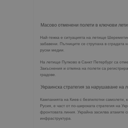
Масово отменени полети в ключови лет
Най-тежка е ситуацията на летище Шереметиев
забавени. Пътниците се струпаха в сградата н
руски медии.
На летище Пулково в Санкт Петербург са отме
Закъснения и отмяна на полети са регистрира
градове.
Украинска стратегия за нарушаване на л
Кампанията на Киев с безпилотни самолети, 
Русия, е част от по-широката стратегия на Ук
фронтовата линия. Украйна засилва атаките с
инфраструктура.