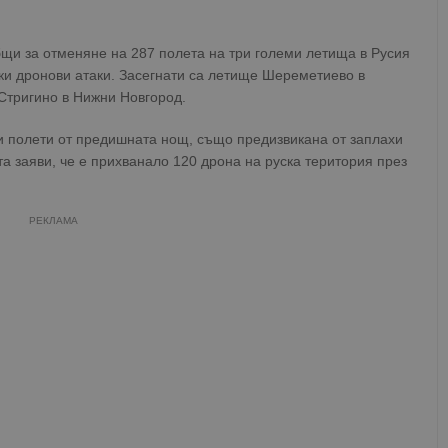
щи за отменяне на 287 полета на три големи летища в Русия
ки дронови атаки. Засегнати са летище Шереметиево в
Стригино в Нижни Новгород.
 полети от предишната нощ, също предизвикана от заплахи
та заяви, че е прихванало 120 дрона на руска територия през
РЕКЛАМА