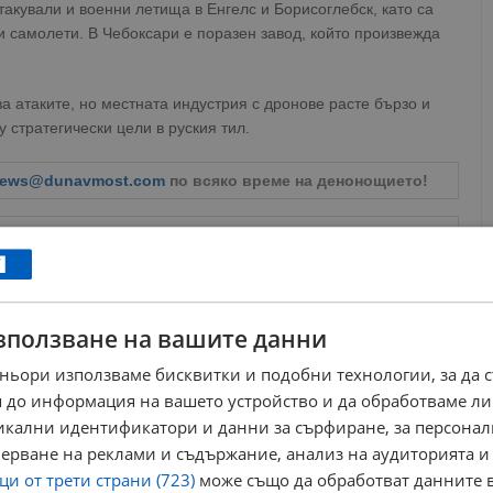
акували и военни летища в Енгелс и Борисоглебск, като са
 самолети. В Чебоксари е поразен завод, който произвежда
 атаките, но местната индустрия с дронове расте бързо и
 стратегически цели в руския тил.
ews@dunavmost.com
по всяко време на денонощието!
зползване на вашите данни
ници в Google
→
ньори използваме бисквитки и подобни технологии, за да 
 до информация на вашето устройство и да обработваме ли
Още по темата
никални идентификатори и данни за сърфиране, за персона
ерване на реклами и съдържание, анализ на аудиторията и
Летищата в Москва спряха работа
и от трети страни (723)
може също да обработват данните в
14:16 | 28.12.2025 г.