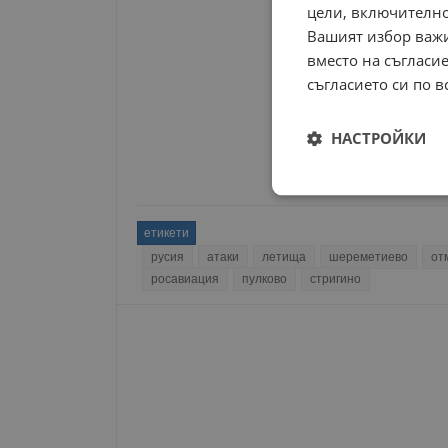
цели, включително
Вашият избор важи
вместо на съгласие
съгласието си по в
НАСТРОЙКИ
Строго
необходимо
етикети
русия
атаки
летища
шереметиево
от
росавиация
пулково
стригино
Строго н
Строго необходимите б
на акаунта. Уебсайтът 
Име