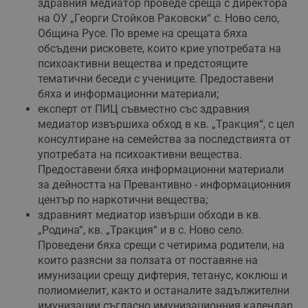
Строго необходимо
Ефективност
здравния медиатор проведе среща с директора
на ОУ „Георги Стойков Раковски“ с. Ново село,
Таргетиране
Функционалност
Община Русе. По време на срещата бяха
Некласифицирани
обсъдени рисковете, които крие употребата на
психоактивни вещества и предстоящите
Строго необходимите бисквитки позволяват основната
функционалност на уебсайта, като потребителско
тематични беседи с учениците. Предоставени
влизане и управление на акаунта. Уебсайтът не може да
бяха и информационни материали;
се използва правилно без строго необходими
експерт от ПИЦ съвместно със здравния
бисквитки.
медиатор извършиха обход в кв. „Тракция“, с цел
Валиден
Име
Доставчик
/
Домейн
О
консултиране на семейства за последствията от
до
употребата на психоактивни вещества.
__RequestVerificationToken
Сесия
Т
Microsoft
Предоставени бяха информационни материали
п
Corporation
ф
www.dunavmost.com
за дейността на Превантивно - информационния
з
център по наркотични вещества;
п
и
здравният медиатор извърши обходи в кв.
п
A
„Родина“, кв. „Тракция“ и в с. Ново село.
т
Проведени бяха срещи с четирима родители, на
е
д
които разясни за ползата от поставяне на
н
имунизации срещу дифтерия, тетанус, коклюш и
п
с
полиомиелит, както и останалите задължителни
у
имунизации съгласно имунизационния календар
и