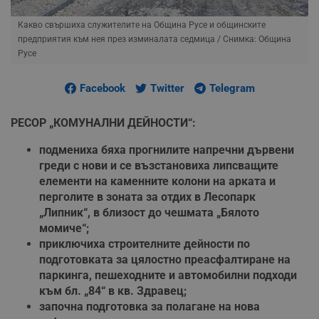
Какво свършиха служителите на Община Русе и общинските
предприятия към нея през изминалата седмица
/ Снимка: Община
Русе
Facebook
Twitter
Telegram
РЕСОР „КОМУНАЛНИ ДЕЙНОСТИ“:
подмениха бяха прогнилите напречни дървени
греди с нови и се възстановиха липсващите
елементи на каменните колони на арката и
перголите в зоната за отдих в Лесопарк
„Липник“, в близост до чешмата „Бялото
момиче“;
приключиха строителните дейности по
подготовката за цялостно преасфалтиране на
паркинга, пешеходните и автомобилни подходи
към бл. „84“ в кв. Здравец;
започна подготовка за полагане на нова