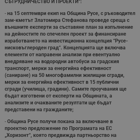
СЪТРУДНИЧЕСТВО И ПРОЕКТИ“:
-
на 15 септември екип на Община Русе, с ръководител
зам-кметът Златомира Стефанова проведе среща с
външните експерти за съставяне план за изпълнение
на дейностите по спечелен проект за финансиране
изработването на инвестиционна концепция “Русе-
нисковъглероден град“. Концепцията ще включва
елементи от направени анализи при евентуално
внедряване на водородни автобуси за градския
транспорт, мерки за енергийна ефективност
(саниране) на 50 многофамилни жилищни сгради,
мерки за енергийна ефективност в 15 публични
сгради (училища, градини). Самите проучвания ще
бъдат изготвени от експерти на Общината, а
анализите и очакваните резултати ще бъдат
представени на гражданите;
-
Община Русе получи покана за включване в
проектно предложение по Програмата на ЕС
„Хоризонт“, която предвижда партньорство на