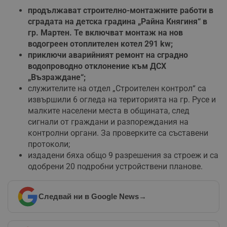
б
продължават строително-монтажните работи в
__cf_bm
29
Т
сградата на детска градина „Райна Княгиня“ в
Cloudflare Inc.
минути
с
.twitter.com
гр. Мартен. Те включват монтаж на нов
59
р
секунди
м
водогреен отоплителен котел 291
kw;
б
приключи аварийният ремонт на сградно
о
у
водопроводно отклонение към ДСХ
п
„Възраждане“;
о
и
служителите на отдел „Строителен контрол“ са
т
извършили 6 огледа на територията на гр. Русе и
receive-cookie-deprecation
.hit.gemius.pl
1 година
Т
малките населени места в общината, след
с
с
сигнали от граждани и разпореждания на
н
контролни органи. За проверките са съставени
н
п
протоколи;
б
издадени бяха общо 9 разрешения за строеж и са
п
с
одобрени 20 подробни устройствени планове.
о
с
а
р
Следвай ни в Google News
→
у
з
з
п