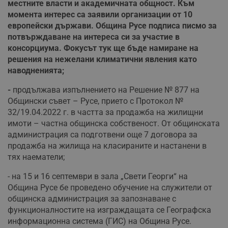
местните власти и академичната общност. Към
момента интерес са заявили организации от 10
европейски държави. Община Русе подписа писмо за
потвърждаване на интереса си за участие в
консорциума. Фокусът тук ще бъде намиране на
решения на нежелани климатични явления като
наводненията;
-
продължава изпълнението на Решение № 877 на
Общински съвет – Русе, прието с Протокол №
32/19.04.2022 г. в частта за продажба на жилищни
имоти – частна общинска собственост. От общинската
администрация са подготвени още 7 договора за
продажба на жилища на класираните и настанени в
тях наематели;
- на 15 и 16 септември в зала „Свети Георги“ на
Община Русе бе проведено обучение на служители от
общинска администрация за запознаване с
функционалностите на изграждащата се Географска
информационна система (ГИС) на Община Русе.