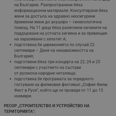
ф
на България. Разпространени бяха
н
м
информационни материали. Консултирани бяха
Т
жени за достъпа на здравно неосигурени
и
п
бременни жени до акушеро – гинекологична
у
помощ. На 11 деца бяха разяснени начините на
з
б
поддържане на устната хигиена и за превенция
на заразяване с хепатит А;
VISITOR_PRIVACY_METADATA
5 месеца
Т
YouTube
4
с
.youtube.com
подготвена бе церемонията по случай 22
седмици
с
септември – Деня на независимостта на
с
п
България;
и
п
подготвени бяха три концерта на 22, 24 и 25
т
септември с участието на състави
в
с
от русенски народни читалища;
з
подготвена бе програмата за поредното
с
п
гостуване на филмовия фестивал „София Филм
о
Фест в Русе“, който ще се проведе от 11 до 13
р
п
ноември.
н
п
к
РЕСОР „СТРОИТЕЛСТВО И УСТРОЙСТВО НА
ч
ТЕРИТОРИЯТА“:
п
с