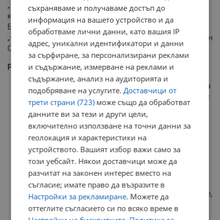
„Строител“ ООД, “Атанасов и Ко” ООД, Ротари
съхраняваме и получаваме достъп до
клуб Русе, “Трифонов и синове“ ООД, ”Party Group
информация на вашето устройство и да
Entertainment, „Софтуерна компания“ ЕООД, фондация
обработваме лични данни, като вашия IP
„Фабрика за успешно бъдеще“, НУИ „Професор Веселин
адрес, уникални идентификатори и данни
Стоянов“.
за сърфиране, за персонализирани реклами
и съдържание, измерване на реклами и
РЕСОР „ХУМАНИТАРНИ ДЕЙНОСТИ“:
съдържание, анализ на аудиторията и
сключен бе договор за възлагане на социалната
подобряване на услугите.
Доставчици от
услуга „Защитено жилище за пълнолетни лица с
трети страни (723)
може също да обработват
умствени увреждания“;
данните ви за тези и други цели,
проведено бе първото годишно съвещание с
включително използване на точни данни за
директорите на детски градини;
геолокация и характеристики на
организирана и проведена бе работна среща с
устройството. Вашият избор важи само за
директори на детски ясли за обсъждане на
този уебсайт. Някои доставчици може да
констатирани пропуски в работата им и бе
обсъдено създаването на клуб „Добрият
разчитат на законен интерес вместо на
родител“;
съгласие; имате право да възразите в
организирана и проведена бе среща с педагозите,
Настройки за рекламиране
. Можете да
работещи в детски ясли и яслени групи в детски
оттеглите съгласието си по всяко време в
градини, на която бяха обсъдени промените в
Настройки на бисквитките
.
Политика за