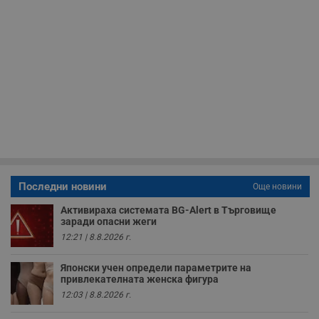
анонимни
статистически
данни, свързани с
посещенията в
уебсайта на
потребителя, като
броя на
посещенията,
средното време,
прекарано на
уебсайта и какви
страници са били
заредени. Целта е
да се подобри
съдържанието на
сайта и
потребителския
опит.
Последни новини
Още новини
Gdynp
1 година
Тази бисквитка се
Gemius
използва с цел
.hit.gemius.pl
Активираха системата BG-Alert в Търговище
събиране на
заради опасни жеги
информация за
потребителското
12:21 | 8.8.2026 г.
поведение и
предпочитания.
Тази информация
Японски учен определи параметрите на
се използва, за да
привлекателната женска фигура
се оптимизира
представянето на
12:03 | 8.8.2026 г.
уебсайта и да
направят