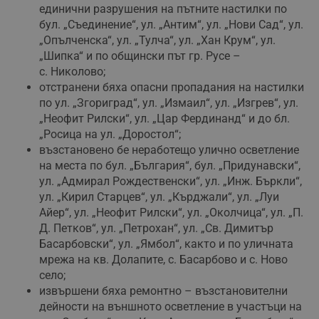
единични разрушения на пътните настилки по
бул. „Съединение“, ул. „Антим“, ул. „Нови Сад“, ул.
„Опълченска“, ул. „Тулча“, ул. „Хан Крум“, ул.
„Шипка“ и по общински път гр. Русе –
с. Николово;
отстранени бяха опасни пропадания на настилки
по ул. „Згориград“, ул. „Измаил“, ул. „Изгрев“, ул.
„Неофит Рилски“, ул. „Цар Фердинанд“ и до бл.
„Росица на ул. „Доростол“;
възстановено бе неработещо улично осветление
на места по бул. „България“, бул. „Придунавски“,
ул. „Адмирал Рождественски“, ул. „Инж. Бъркли“,
ул. „Кирил Старцев“, ул. „Кърджали“, ул. „Луи
Айер“, ул. „Неофит Рилски“, ул. „Околчица“, ул. „П.
Д. Петков“, ул. „Петрохан“, ул. „Св. Димитър
Басарбовски“, ул. „Ямбол“, както и по уличната
мрежа на кв. Долапите, с. Басарбово и с. Ново
село;
извършени бяха ремонтно – възстановителни
дейности на външното осветление в участъци на