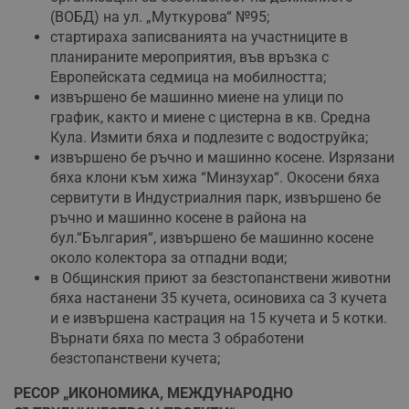
(ВОБД) на ул. „Муткурова“ №95;
стартираха записванията на участниците в
планираните мероприятия, във връзка с
Европейската седмица на мобилността;
извършено бе машинно миене на улици по
график, както и миене с цистерна в кв. Средна
Кула. Измити бяха и подлезите с водоструйка;
извършено бе ръчно и машинно косене. Изрязани
бяха клони към хижа “Минзухар“. Окосени бяха
сервитути в Индустриалния парк, извършено бе
ръчно и машинно косене в района на
бул.“България“, извършено бе машинно косене
около колектора за отпадни води;
в Общинския приют за безстопанствени животни
бяха настанени 35 кучета, осиновиха са 3 кучета
и е извършена кастрация на 15 кучета и 5 котки.
Върнати бяха по места 3 обработени
безстопанствени кучета;
РЕСОР „ИКОНОМИКА, МЕЖДУНАРОДНО