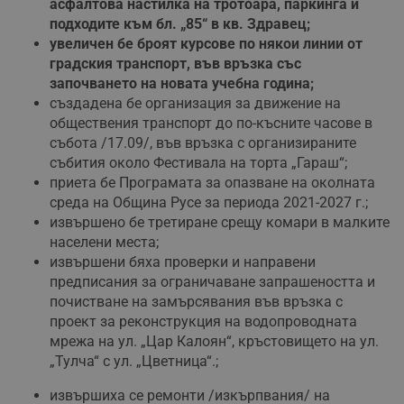
асфалтова настилка на тротоара, паркинга и
подходите към бл. „85“ в кв. Здравец;
увеличен бе броят курсове по някои линии от
градския транспорт, във връзка със
започването на новата учебна година;
създадена бе организация за движение на
обществения транспорт до по-късните часове в
събота /17.09/, във връзка с организираните
събития около Фестивала на торта „Гараш“;
приета бе Програмата за опазване на околната
среда на Община Русе за периода 2021-2027 г.;
извършено бе третиране срещу комари в малките
населени места;
извършени бяха проверки и направени
предписания за ограничаване запрашеността и
почистване на замърсявания във връзка с
проект за реконструкция на водопроводната
мрежа на ул. „Цар Калоян“, кръстовището на ул.
„Тулча“ с ул. „Цветница“.;
извършиха се ремонти /изкърпвания/ на