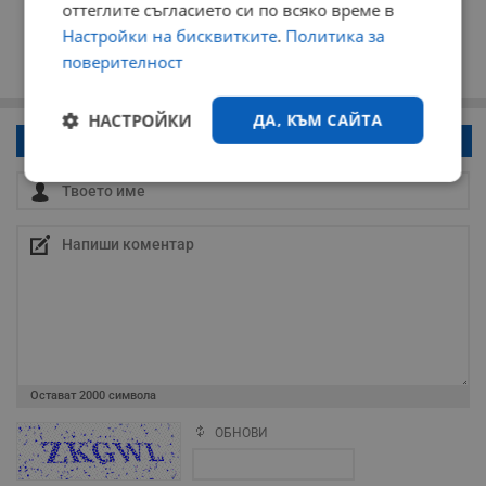
оттеглите съгласието си по всяко време в
Настройки на бисквитките
.
Политика за
поверителност
НАСТРОЙКИ
ДА, КЪМ САЙТА
Напиши коментар!
Строго
Ефективност
необходимо
Таргетиране
Функционалност
Некласифицирани
Остават
2000
символа
ОБНОВИ
Поради зачестилите злоупотреби в сайта, за да оставите анонимен
коментар или да гласувате изискваме да се идентифицирате с
google акаунт.