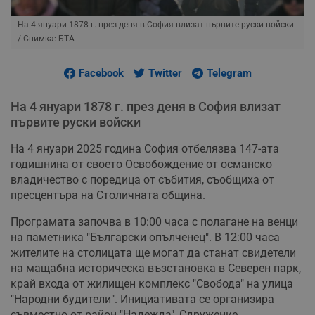
На 4 януари 1878 г. през деня в София влизат първите руски войски
/ Снимка: БТА
Facebook
Twitter
Telegram
На 4 януари 1878 г. през деня в София влизат
първите руски войски
На 4 януари 2025 година София отбелязва 147-ата
годишнина от своето Освобождение от османско
владичество с поредица от събития, съобщиха от
пресцентъра на Столичната община.
Програмата започва в 10:00 часа с полагане на венци
на паметника "Български опълченец". В 12:00 часа
жителите на столицата ще могат да станат свидетели
на мащабна историческа възстановка в Северен парк,
край входа от жилищен комплекс "Свобода" на улица
"Народни будители". Инициативата се организира
съвместно от район "Надежда", Сдружение