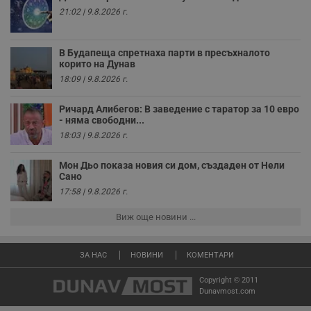
ч
п
21:02 | 9.8.2026 г.
с
б
__cf_bm
29
Т
Cloudflare Inc.
В Будапеща спретнаха парти в пресъхналото
минути
с
.twitter.com
корито на Дунав
59
р
18:09 | 9.8.2026 г.
секунди
м
б
о
Ричард Алибегов: В заведение с таратор за 10 евро
у
п
- няма свободни...
о
18:03 | 9.8.2026 г.
и
т
Мон Дьо показа новия си дом, създаден от Нели
receive-cookie-deprecation
.hit.gemius.pl
1 година
Т
Сано
с
с
17:58 | 9.8.2026 г.
н
н
п
Виж още новини ...
б
п
с
о
ЗА НАС
НОВИНИ
КОМЕНТАРИ
с
а
Copyright © 2011
р
Dunavmost.com
у
з