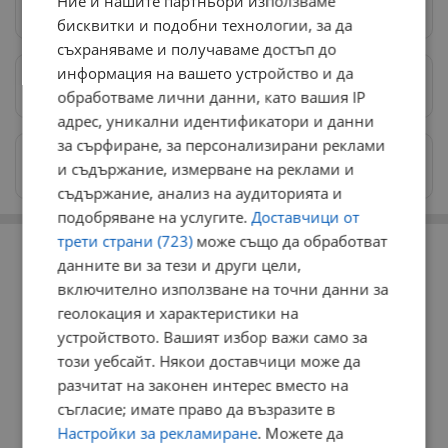
Ние и нашите партньори използваме
Следвай ни в Google News
→
бисквитки и подобни технологии, за да
съхраняваме и получаваме достъп до
информация на вашето устройство и да
Предпочитани източници
→
обработваме лични данни, като вашия IP
адрес, уникални идентификатори и данни
за сърфиране, за персонализирани реклами
Изпращайте снимки и информация на
и съдържание, измерване на реклами и
news@dunavmost.com
съдържание, анализ на аудиторията и
подобряване на услугите.
Доставчици от
РЕКЛАМА
трети страни (723)
може също да обработват
данните ви за тези и други цели,
включително използване на точни данни за
геолокация и характеристики на
устройството. Вашият избор важи само за
този уебсайт. Някои доставчици може да
разчитат на законен интерес вместо на
съгласие; имате право да възразите в
Настройки за рекламиране
. Можете да