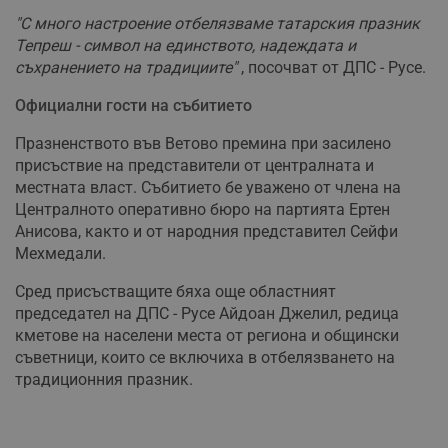
"С много настроение отбелязваме татарския празник
Тепреш - символ на единството, надеждата и
съхранението на традициите"
, посочват от ДПС - Русе.
Официални гости на събитието
Празненството във Ветово премина при засилено
присъствие на представители от централната и
местната власт. Събитието бе уважено от члена на
Централното оперативно бюро на партията Ертен
Анисова, както и от народния представител Сейфи
Мехмедали.
Сред присъстващите бяха още областният
председател на ДПС - Русе Айдоан Джелил, редица
кметове на населени места от региона и общински
съветници, които се включиха в отбелязването на
традиционния празник.