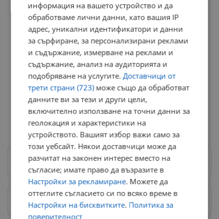
информация на вашето устройство и да
обработваме лични данни, като вашия IP
адрес, уникални идентификатори и данни
за сърфиране, за персонализирани реклами
и съдържание, измерване на реклами и
съдържание, анализ на аудиторията и
подобряване на услугите.
Доставчици от
трети страни (723)
може също да обработват
данните ви за тези и други цели,
включително използване на точни данни за
геолокация и характеристики на
устройството. Вашият избор важи само за
този уебсайт. Някои доставчици може да
разчитат на законен интерес вместо на
Следвай ни в Google News
→
съгласие; имате право да възразите в
Настройки за рекламиране
. Можете да
оттеглите съгласието си по всяко време в
Предпочитани източници
→
Настройки на бисквитките
.
Политика за
поверителност