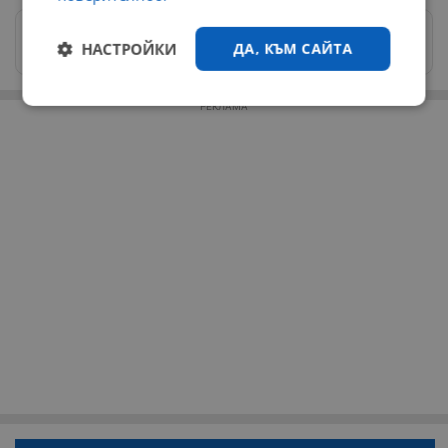
Изпращайте снимки и информация на
НАСТРОЙКИ
ДА, КЪМ САЙТА
news@dunavmost.com
Строго
Ефективност
РЕКЛАМА
необходимо
Таргетиране
Функционалност
Некласифицирани
Строго необходимо
Ефективност