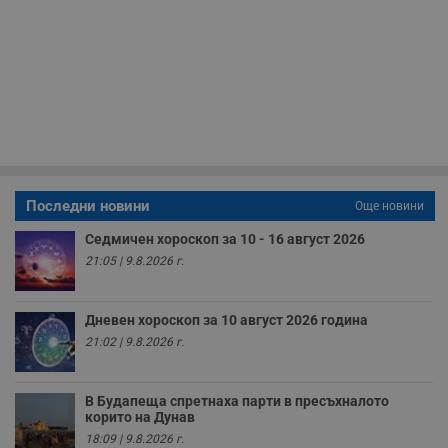
__cf_bm
29
Т
Cloudflare Inc.
минути
с
.twitter.com
59
р
секунди
м
б
о
у
п
о
и
т
receive-cookie-deprecation
.hit.gemius.pl
1 година
Т
с
Последни новини
Още новини
с
н
н
Седмичен хороскоп за 10 - 16 август 2026
п
21:05 | 9.8.2026 г.
б
п
с
о
Дневен хороскоп за 10 август 2026 година
с
а
21:02 | 9.8.2026 г.
р
у
з
з
В Будапеща спретнаха парти в пресъхналото
п
корито на Дунав
ASP.NET_SessionId
Сесия
Т
Microsoft
18:09 | 9.8.2026 г.
с