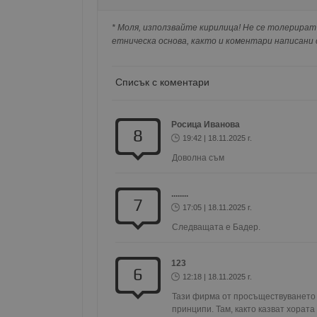
Натискайки на Google бутона коментарът 
попълнили по-горе в полето "Твоето име".
* Моля, използвайте кирилица! Не се толерират 
съхранявана при нас или показвана на дру
етническа основа, както и коментари написани с
Име
Доставчи
Доста
Име
Име
Домейн
Доме
Име
__Secure-ROLLOUT_T
Списък с коментари
__gfp_s_64b
_sharedID
.dunavmo
.vbox
cfzs_google-analytics_v
YSC
__Secure-YNID
VISITOR_INFO1_LIVE
Росица Иванова
8
g_state
19:42 | 18.11.2025 г.
FCCDCF
mid
.duna
Meta Pla
cfz_google-analytics_v4
Inc.
Доволна съм
_sharedID_cst
.duna
.instagra
........
7
Gtest
Gemiu
17:05 | 18.11.2025 г.
.hit.ge
Следващата е Бадер.
Gdyn
Gemiu
123
.hit.ge
6
12:18 | 18.11.2025 г.
Тази фирма от просъществуването с
Gdynp
Gemiu
принципи. Там, както казват хората
.hit.ge