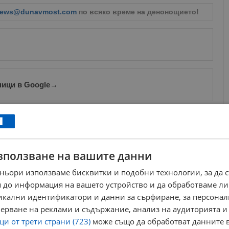
ews@dunavmost.com
по всяко време на денонощието!
ници в Google
→
Още по темата
Шивашката индустрия в Русе рухва след пореден
крупен фалит
зползване на вашите данни
11:58 | 24.3.2026 г.
ньори използваме бисквитки и подобни технологии, за да 
Вълна от съкращения удари 19 области в
България
 до информация на вашето устройство и да обработваме ли
07:35 | 29.12.2025 г.
никални идентификатори и данни за сърфиране, за персона
Борислав Гостев: Инфлацията и фалитите на
ерване на реклами и съдържание, анализ на аудиторията и
заводи удрят имотния пазар
22:11 | 19.4.2026 г.
и от трети страни (723)
може също да обработват данните в