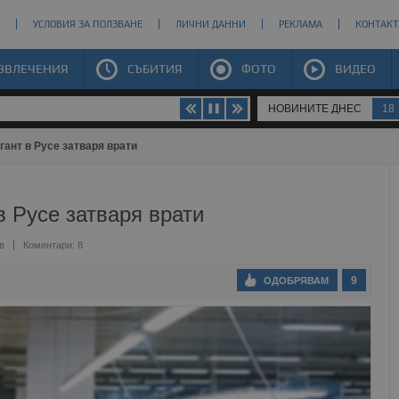
УСЛОВИЯ ЗА ПОЛЗВАНЕ
ЛИЧНИ ДАННИ
РЕКЛАМА
КОНТАКТ
ЗВЛЕЧЕНИЯ
СЪБИТИЯ
ФОТО
ВИДЕО
НОВИНИТЕ ДНЕС
18
ант в Русе затваря врати
 Русе затваря врати
в
Коментари: 8
9
ОДОБРЯВАМ