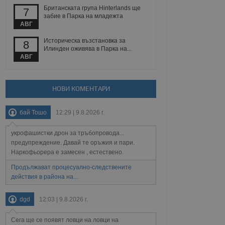
Британската група Hinterlands ще
7
забие в Парка на младежта
АВГ
Описание
Историческа възстановка за
8
Илинден оживява в Парка на...
АВГ
ребителски
елското поведение и
раници на сайта. Тя
яване на сайта. Тя
не на прегледи на
формация, която е
взаимодействат с
нкционалност в целия
прекарано на
редпочитанията на
НОВИ КОМЕНТАРИ
 сайтове; тя може
остта на социалните
тора на сайта.
използва новата или
бай Тошо
12:29 | 9.8.2026 г.
елски взаимодействия
нето и потребителския
укрофашистки дрон за тръбопровода...
предупреждение. Давай те оръжия и пари.
рез събиране на данни
 помага за
Наркофьорера е замесен , естествено.
отребителите се
тапите на тестване.
Продължават процесуално-следствените
действия в района на...
тистически данни,
 броя на посещенията,
 са били заредени.
dgd
12:03 | 9.8.2026 г.
елския опит.
я за потребителското
Сега ще се появят ловци на ловци на
, за да се