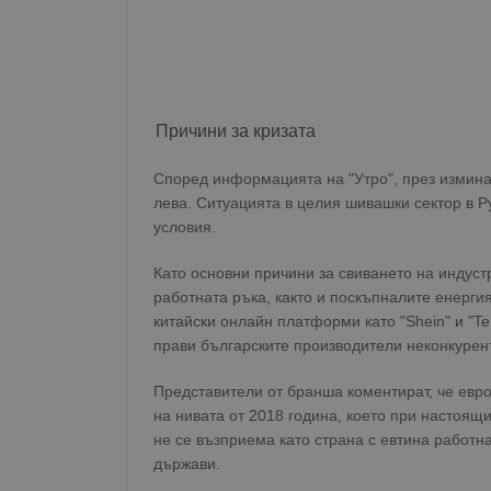
Причини за кризата
Според информацията на "Утро", през измина
лева. Ситуацията в целия шивашки сектор в Р
условия.
Като основни причини за свиването на индуст
работната ръка, както и поскъпналите енерги
китайски онлайн платформи като "Shein" и "T
прави българските производители неконкурен
Представители от бранша коментират, че евр
на нивата от 2018 година, което при настоящ
не се възприема като страна с евтина работна
държави.