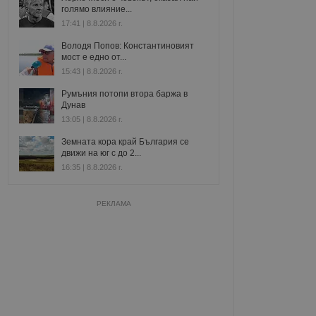
голямо влияние...
17:41 | 8.8.2026 г.
Володя Попов: Константиновият
мост е едно от...
15:43 | 8.8.2026 г.
Румъния потопи втора баржа в
Дунав
13:05 | 8.8.2026 г.
Земната кора край България се
движи на юг с до 2...
16:35 | 8.8.2026 г.
РЕКЛАМА