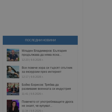
ПОСЛЕДНИ НОВИНИ
Младен Владимиров: България
продължава да няма ясна...
12:23 | 9.8.2026 г.
Все повече хора си търсят спътник
за екскурзии през интернет
12:17 | 9.8.2026 г.
Бойко Борисов: Трябва да
развиваме военната си индустрия
11:41 | 9.8.2026 г.
Повечето от употребяващите дрога
не знаят, че купуват...
11:34 | 9.8.2026 г.