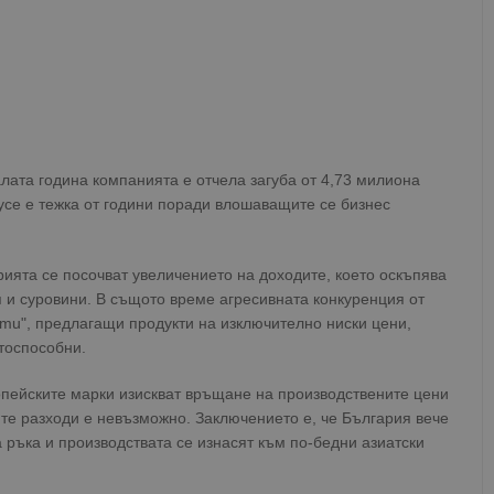
лата година компанията е отчела загуба от 4,73 милиона
усе е тежка от години поради влошаващите се бизнес
рията се посочват увеличението на доходите, което оскъпява
я и суровини. В същото време агресивната конкуренция от
emu", предлагащи продукти на изключително ниски цени,
тоспособни.
опейските марки изискват връщане на производствените цени
ите разходи е невъзможно. Заключението е, че България вече
 ръка и производствата се изнасят към по-бедни азиатски