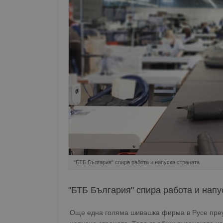
"БТБ България" спира работа и напуска страната
"БТБ България" спира работа и напу
Още една голяма шивашка фирма в Русе преу