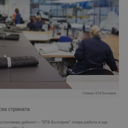
Снимка: БТБ България
ска страната
становява дейност – "БТБ България" спира работа и ще