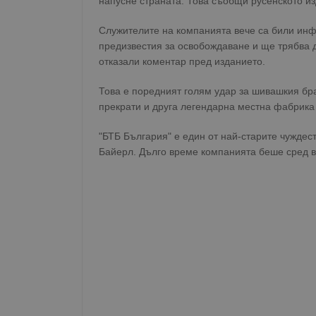
напусне страната. Това съобщи русенското из
Служителите на компанията вече са били инф
предизвестия за освобождаване и ще трябва д
отказали коментар пред изданието.
Това е поредният голям удар за шивашкия бра
прекрати и друга легендарна местна фабрика 
"БТБ България" е един от най-старите чуждес
Байерл. Дълго време компанията беше сред в