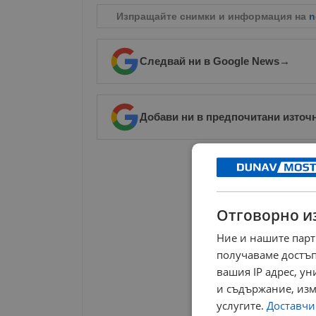
Изпращайте снимки и информация на
n
Следвай ни в Google News
→
Добави ни в предпочитани източ
РЕКЛАМА
Отговорно и
Ние и нашите парт
получаваме достъп
вашия IP адрес, у
и съдържание, изм
услугите.
Доставчиц