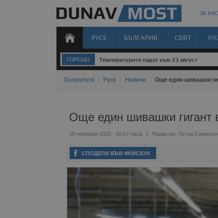
ЗА НАС
РУСЕ
БЪЛГАРИЯ
СВЯТ
РА
ГОРЕЩО
Температурите падат към 23 август
Dunavmost
/
Русе
/
Новини
/
Още един шивашки гиг
Още един шивашки гигант в
18 ноември 2025 - 10:57 часа
Редактор:
Петър Симеоно
СПОДЕЛИ ВЪВ ФЕЙСБУК