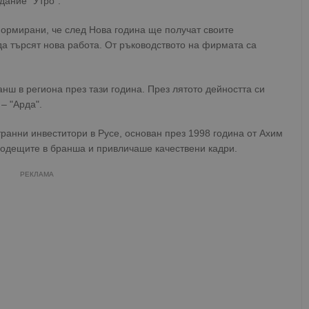
дание "Утро".
ормирани, че след Нова година ще получат своите
а търсят нова работа. От ръководството на фирмата са
нш в региона през тази година. През лятото дейността си
– "Арда".
транни инвеститори в Русе, основан през 1998 година от Ахим
одещите в бранша и привличаше качествени кадри.
РЕКЛАМА