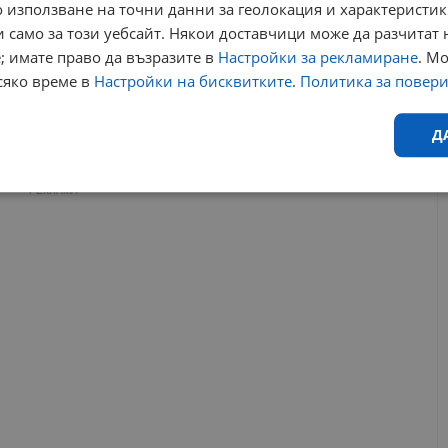
 използване на точни данни за геолокация и характеристик
Над 200 души от шивашки фирми в Русе остават
без работа до април
 само за този уебсайт. Някои доставчици може да разчитат 
16:48 | 4.2.2026 г.
; имате право да възразите в
Настройки за рекламиране
. М
сяко време в
Настройки на бисквитките
.
Политика за повер
ря
арда русе
спира работа
напуска българия
Д
РЕКЛАМА
Ефективност
Таргетиране
Функционалност
Н
еобходимо
Ефективност
Таргетиране
Функционалност
Неклас
исквитки позволяват основната функционалност на уебсайта, като потребителско
не може да се използва правилно без строго необходими бисквитки.
Валиден
Доставчик
/
Домейн
Описание