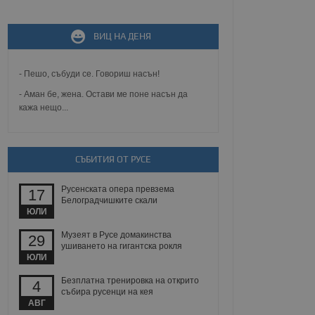
не, зададена от уеб
 ASP.NET MVC
ВИЦ НА ДЕНЯ
спре неразрешеното
т, известно като
тове. Той не съдържа
щожава при затваряне
- Пешо, събуди се. Говориш насън!
- Аман бе, жена. Остави ме поне насън да
ение на съгласието на
кажа нещо...
ст за тяхното
а данни за съгласието
ични политики и
антира, че техните
 сесии.
СЪБИТИЯ ОТ РУСЕ
аничаване между хората
а, за да се правят
Русенската опера превзема
хния уебсайт.
17
Белоградчишките скали
ЮЛИ
сигнализира на
 на бисквитките,
Музеят в Русе домакинства
29
а съответствие и
ушиването на гигантска рокля
ндарти и
ЮЛИ
Безплатна тренировка на открито
ck и предоставя
4
требител използва
събира русенци на кея
йният потребител може
АВГ
 уебсайт.