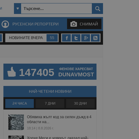
И
РУСЕНСКИ РЕПОРТЕРИ
СНИМАЙ
НОВИНИТЕ ВЧЕРА
55
147405
ФЕНОВЕ ХАРЕСВАТ
DUNAVMOST
НАЙ-ЧЕТЕНИ НОВИНИ
24 ЧАСА
7 ДНИ
30 ДНИ
Обявиха жълт код за силен дъжд в 4
области на...
18:14 | 8.8.2026 г.
Хорхе Меси е човекът, оказал най-