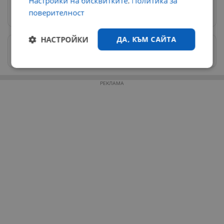
Настройки на бисквитките
.
Политика за
Предпочитани източници
→
поверителност
НАСТРОЙКИ
ДА, КЪМ САЙТА
Изпращайте снимки и информация на
news@dunavmost.com
Строго
Ефективност
необходимо
РЕКЛАМА
Таргетиране
Функционалност
Некласифицирани