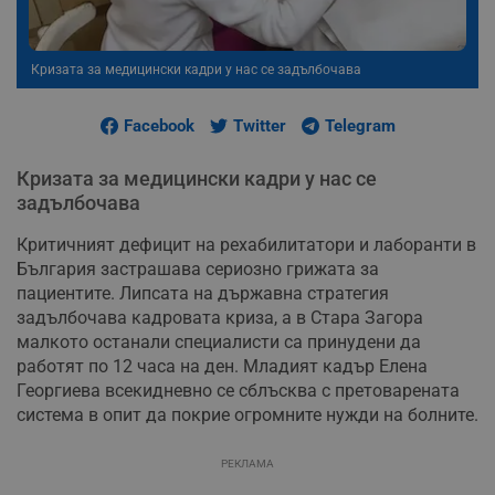
Кризата за медицински кадри у нас се задълбочава
Facebook
Twitter
Telegram
Кризата за медицински кадри у нас се
задълбочава
Критичният дефицит на рехабилитатори и лаборанти в
България застрашава сериозно грижата за
пациентите. Липсата на държавна стратегия
задълбочава кадровата криза, а в Стара Загора
малкото останали специалисти са принудени да
работят по 12 часа на ден. Младият кадър Елена
Георгиева всекидневно се сблъсква с претоварената
система в опит да покрие огромните нужди на болните.
РЕКЛАМА