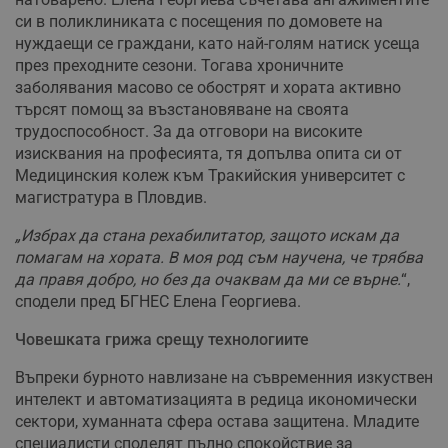
си в поликлиниката с посещения по домовете на
нуждаещи се граждани, като най-голям натиск усеща
през преходните сезони. Тогава хроничните
заболявания масово се обострят и хората активно
търсят помощ за възстановяване на своята
трудоспособност. За да отговори на високите
изисквания на професията, тя допълва опита си от
Медицинския колеж към Тракийския университет с
магистратура в Пловдив.
„Избрах да стана рехабилитатор, защото искам да
помагам на хората. В моя род съм научена, че трябва
да правя добро, но без да очаквам да ми се върне.
“,
сподели
пред БГНЕС Елена Георгиева.
Човешката грижа срещу технологиите
Въпреки бурното навлизане на съвременния изкуствен
интелект и автоматизацията в редица икономически
сектори, хуманната сфера остава защитена. Младите
специалисти споделят пълно спокойствие за