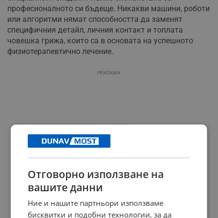
професионалното си бъдеще. Никакви машини, роботи
или алгоритми нямат способността да заменят
специфичния детайл, личния контакт и топлата
човешка грижа, които са в основата на успешното
физиотерапевтично лечение.
РЕКЛАМА
Отговорно използване на
вашите данни
Ние и нашите партньори използваме
бисквитки и подобни технологии, за да