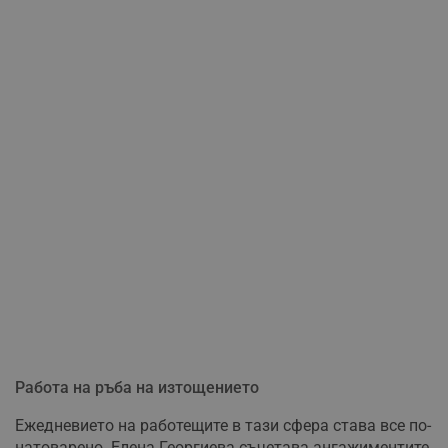
Работа на ръба на изтощението
Ежедневието на работещите в тази сфера става все по-
натоварено. Елена Георгиева съчетава ангажиментите