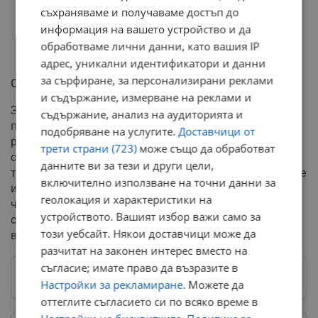
съхраняваме и получаваме достъп до
информация на вашето устройство и да
обработваме лични данни, като вашия IP
адрес, уникални идентификатори и данни
за сърфиране, за персонализирани реклами
Спешна нужда от реформи
и съдържание, измерване на реклами и
За да спре изтичането на кадри и секторът да стане
съдържание, анализ на аудиторията и
привлекателен за младото поколение, са необходими
подобряване на услугите.
Доставчици от
радикални институционални промени. Налице е
трети страни (723)
може също да обработват
сериозен призив към младите хора да не избягват
данните ви за тези и други цели,
този благороден професионален път. Проблемът обаче
включително използване на точни данни за
изисква незабавна намеса от страна на държавата
геолокация и характеристики на
чрез цялостно подобрение на условията на труд и
устройството. Вашият избор важи само за
сериозно повишаване на финансовите
този уебсайт. Някои доставчици може да
възнаграждения на медицинските работници.
разчитат на законен интерес вместо на
съгласие; имате право да възразите в
Следвай ни в Google News
→
Настройки за рекламиране
. Можете да
оттеглите съгласието си по всяко време в