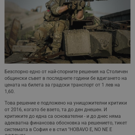
Безспорно едно от най-спорните решения на Столичен
общински съвет в последните години бе вдигането на
цената на билета за градски транспорт от 1 лев на
1,60.
Това решение е подложено на унищожителни критики
от 2016, когато бе взето, та до ден днешен. И
критиките до една са основателни - и до днес няма
адекватна финансова обосновка на решението, тикет
системата в София е в стил "HOBAVO E, NO NE E