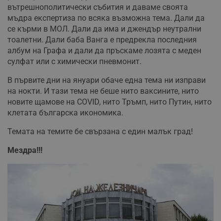
вътрешнополитически събития и даваме своята
мъдра експертиза по всяка възможна тема. Дали да
се кърми в МОЛ. Дали да има и джендър неутрални
тоалетни. Дали баба Ванга е предрекла последния
албум на Графа и дали да пръскаме лозята с меден
сулфат или с химически пневмонит.
В първите дни на януари обаче една тема ни изправи
на нокти. И тази тема не беше нито ваксините, нито
новите щамове на COVID, нито Тръмп, нито Путин, нито
клетата българска икономика.
Темата на темите бе свързана с един малък град!
Мездра!!!