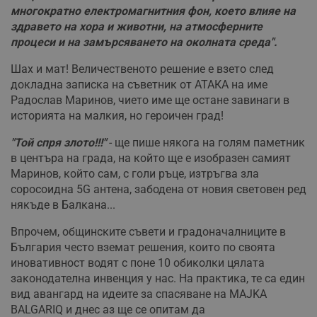
многократно електромагнитния фон, което влияе на
здравето на хора и животни, на атмосферните
процеси и на замърсяването на околната среда".
Шах и мат! Величественото решение е взето след
докладна записка на съветник от АТАКА на име
Радослав Маринов, чието име ще остане завинаги в
историята на малкия, но героичен град!
"Той спря злото!!!"
- ще пише някога на голям паметник
в центъра на града, на който ще е изобразен самият
Маринов, който сам, с голи ръце, изтръгва зла
соросоидна 5G антена, забодена от новия световен ред
някъде в Балкана...
Впрочем, общинските съвети и градоначалниците в
България често вземат решения, които по своята
иновативност водят с поне 10 обиколки цялата
законодателна инвенция у нас. На практика, те са един
вид авангард на идеите за спасяване на MAJKA
BALGARIQ и днес аз ще се опитам да