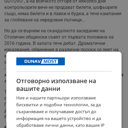
GOTOVO", а на всичкото отгоре от няколко дни
контрольорите вече не продават билети, шофьорите
също, няма билети и в лавки и будки, а тече кампания
за глобяване на нередовни пътници...
Но да се върнем на скандалното заседание на
Столичен общински съвет от първата половина на
2016 година. В залата тече дебат. Драматични
изказвания, обвинения в различни посоки се леят на
килограм. И тогава думата взема общинският
съветник, който казва следното (цитирам по памет)
-
"Дами и господа, имаме огромен проблем с
нередовните пътници. Смятам, че е редно армията да
Отговорно използване на
помага!".
вашите данни
Това предложение толкова силно стресна Столичен
Ние и нашите партньори използваме
общински съвет, че малко след това, с гласовете на
ГЕРБ, СДС, и част от ДБГ предложението се приема и
бисквитки и подобни технологии, за да
дава начало на разпада на групата на
съхраняваме и получаваме достъп до
Реформаторския блок в СОС.
информация на вашето устройство и да
обработваме лични данни, като вашия IP
Балчик - флагман и пионер в битката срещу 5G