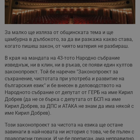
Строго необходимите бисквитки позволяват основната
функционалност на уебсайта, като потребителско
влизане и управление на акаунта. Уебсайтът не може да
се използва правилно без строго необходими
бисквитки.
За малко ще изляза от общинската тема и ще
Валиден
Име
Доставчик
/
Домейн
О
цамбурна в дълбокото, за да ви разкажа какво става,
до
когато пишеш закон, от чиято материя не разбираш.
__RequestVerificationToken
Сесия
Т
Microsoft
п
Corporation
В края на мандата на 43-тото Народно събрание
ф
www.dunavmost.com
з
изведнъж, ни в клин, ни в ръкав, се появи един култов
п
законопроект. Той бе наречен "Законопроект за
и
п
съхранение, чистотата при употреба и развитие на
A
българския език" и бе внесен в деловодството на
т
е
Народното събрание от депутат от ГЕРБ на име Кирил
д
н
Добрев (да не се бърка с депутата от БСП на име
п
Кирил Добрев, за ДПС и АТАКА не знам да има някой с
с
у
име Кирил Добрев).
и
ф
Този законопроект за чистота на езика ще остане
н
м
завинаги в най-новата ни история с това, че бе пълен с
Т
и
правописни грешки. И че бе преписан, ама неправилно.