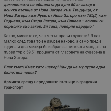
домакинката на общината да купи 50 кг захар и
всички пътища от Нова Загора към Твърдица, от
Нова Загора към Русе, от Нова Загора към ТЕЦ2, към
Раднево, към Стара Загора, към Сливен – всички ги
поръсиха със захар. Ей така, поверие народно."
Какво, мислите си, че кметът прави глупости? Я пак.
Малко след това той е избран наново, а само преди
година и два месеца бе избран за четвърти мандат, на
първи тур с 59,51 процента от гласовете на суверена в
Нова Загора.
Благ кмет! Кмет като шекер! Как да не му пусне една
бюлетина човек?
Армията срещу нередовните пътници в градския
транспорт