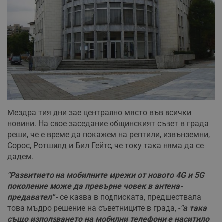
Мездра тия дни зае централно място във всички
новини. На свое заседание общинският съвет в града
реши, че е време да покажем на рептили, извънземни,
Сорос, Ротшилд и Бил Гейтс, че току така няма да се
дадем.
"Развитието на мобилните мрежи от новото 4G и 5G
поколение може да превърне човек в антена-
предавател"
- се казва в подписката, предшествала
това мъдро решение на съветниците в града, -
"а така
също използването на мобилни телефони е наситило