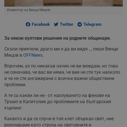
Коментар на Венци Мицов
Facebook
Twitter
Telegram
За някои култови решения на родните общинари.
Скъпи приятели, драго ми е да ви видя..., пише Венци
Мицов в
OFFNews.
Впрочем, аз по никакъв начин не ви виждам, но това
не означава, че вас ви няма, че вие не сте тук наоколо
и че не сте ангажирани с всички важни обществени
проблеми.
А те са какви ли не - от нахлуването на фенове на
Тръмп в Капитолия до проблемите на българския
кърлинг.
Каквото и да се случи в тоя клет объркан свят, ние
резонираме като струна на световните и