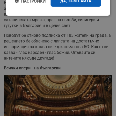
НАСТРОЙКИ
ДА, КЪМ САЙТА
На 30 септември 2020 година, на свое редовно
заседание, общинският съвет в града наложи
временен едногодишен мораториум срещу
Строго
Ефективност
сатанинската мрежа, враг на гълъби, синигери и
необходимо
гугутки в България и в целия свят.
Поводът бе отново подписка от 183 жители на града, а
Таргетиране
Функционалност
решението бе обяснено с липсата на достатъчно
информация за какво ни е джанъм това 5G. Както се
казва - глас народен - глас божий. Опъвайте си
антените някъде другаде!
Некласифицирани
Всички опери - на български
Строго необходимо
Ефективност
Таргетиране
Функционалност
Некласифицирани