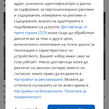
адрес, уникални идентификатори и данни
мрежата у нас
за сърфиране, за персонализирани реклами
и съдържание, измерване на реклами и
съдържание, анализ на аудиторията и
подобряване на услугите.
Доставчици от
трети страни (723)
може също да обработват
данните ви за тези и други цели,
включително използване на точни данни за
геолокация и характеристики на
устройството. Вашият избор важи само за
този уебсайт. Някои доставчици може да
разчитат на законен интерес вместо на
съгласие; имате право да възразите в
Настройки за рекламиране
. Можете да
оттеглите съгласието си по всяко време в
Когато говорим за борбата с кеймтрейлс, химически
Настройки на бисквитките
.
Политика за
пневмонит, Ран-Ът, измамата COVID-19 и други важни
поверителност
битки, не можем да не припомним, че в тази битка има
пионер. И този пионер е град Балчик.