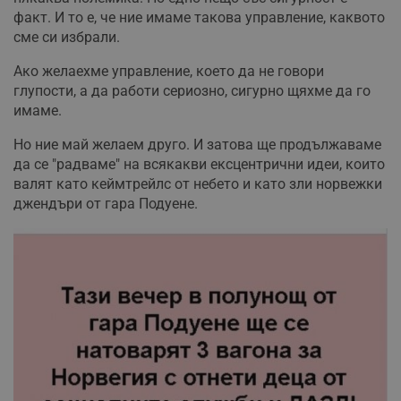
т
факт. И то е, че ние имаме такова управление, каквото
к
п
сме си избрали.
и
у
Ако желаехме управление, което да не говори
р
к
глупости, а да работи сериозно, сигурно щяхме да го
п
имаме.
д
д
п
Но ние май желаем друго. И затова ще продължаваме
у
да се "радваме" на всякакви ексцентрични идеи, които
валят като кеймтрейлс от небето и като зли норвежки
джендъри от гара Подуене.
Доставчик
/
Валиден
Валиден
Име
Име
Доставчик
/
Домейн
Описание
Описание
Домейн
Доставчик
/
до
Валиден
до
Име
Описание
Домейн
до
_sharedID
__Secure-
.dunavmost.com
.youtube.com
11
Тази бисквитка се
5 месеца
ROLLOUT_TOKEN
месеца 4
използва, за да се
4
__gfp_s_64b
.vbox7.com
1 година
Тази бисквитка се
Доставчик
/
Валиден
Име
Описание
седмици
даде възможност
седмици
използва за
Домейн
до
за потребителски
проследяване на
преживявания и
cfzs_google-
.dunavmost.com
Сесия
потребителското
YSC
Сесия
Тази бисквитка е
Google LLC
функционалности,
analytics_v4
поведение и
настроена от
.youtube.com
споделени на
ангажираност за
YouTube за
различни
__Secure-YNID
.youtube.com
5 месеца
подобряване на
проследяване на
страници на сайта.
потребителското
4
прегледи на
Тя може да
седмици
преживяване на
вградени
съхранява
сайта. Тя може да