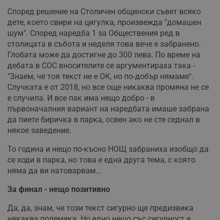
секунди
м
Според решение на Столичен общински съвет всяко
б
о
дете, което свири на цигулка, произвежда "домашен
у
п
шум". Според наредба 1 за Обществения ред в
о
столицата в събота и неделя това вече е забранено.
и
т
Глобата може да достигне до 300 лева. По време на
дебата в СОС вносителите се аргументираха така -
receive-cookie-deprecation
.hit.gemius.pl
1 година
Т
с
"Знаем, че тоя текст не е ОК, но по-добър нямаме".
с
Случката е от 2018, но все още никаква промяна не се
н
н
е случила. И все пак има нещо добро - в
п
б
първоначалния вариант на наредбата имаше забрана
п
да пиете биричка в парка, освен ако не сте седнал в
с
о
някое заведение.
с
а
То година и нещо по-късно НОЩ забраниха изобщо да
р
у
се ходи в парка, но това е една друга тема, с която
з
з
няма да ви натоварвам...
п
За финал - нещо позитивно
ASP.NET_SessionId
Сесия
Т
Microsoft
с
Corporation
D
www.dunavmost.com
Да, да, знам, че този текст сигурно ще предизвика
п
някаква полемика. Но едно нещо със сигурност е
и