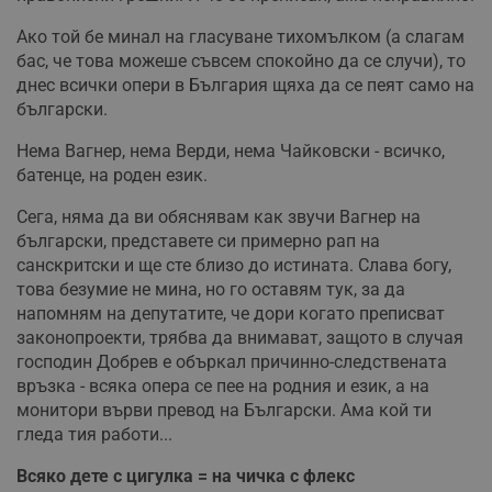
п
у
Ако той бе минал на гласуване тихомълком (а слагам
з
б
бас, че това можеше съвсем спокойно да се случи), то
днес всички опери в България щяха да се пеят само на
VISITOR_PRIVACY_METADATA
5 месеца
Т
YouTube
4
с
.youtube.com
български.
седмици
с
с
п
Нема Вагнер, нема Верди, нема Чайковски - всичко,
и
батенце, на роден език.
п
т
в
Сега, няма да ви обяснявам как звучи Вагнер на
с
з
български, представете си примерно рап на
с
санскритски и ще сте близо до истината. Слава богу,
п
о
това безумие не мина, но го оставям тук, за да
р
напомням на депутатите, че дори когато преписват
п
н
законопроекти, трябва да внимават, защото в случая
п
господин Добрев е объркал причинно-следствената
к
ч
връзка - всяка опера се пее на родния и език, а на
п
с
монитори върви превод на Български. Ама кой ти
б
гледа тия работи...
__cf_bm
29
Т
Cloudflare Inc.
минути
с
.twitter.com
Всяко дете с цигулка = на чичка с флекс
59
р