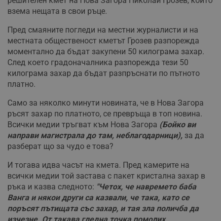
решителен кмет на Нова Загора Николай Грозев, който
взема нещата в свои ръце.
Пред смаяните погледи на местни журналисти и на
местната общественост кметът Грозев разпорежда
моментално да бъдат закупени 50 килограма захар.
След което градоначалника разпорежда тези 50
килограма захар да бъдат разпръснати по пътното
платно.
Само за няколко минути новината, че в Нова Загора
ръсят захар по платното, се превръща в топ новина.
Всички медии тръгват към Нова Загора
(Бойко ви
направи магистрала до там, неблагодарници),
за да
разберат що за чудо е това?
И тогава идва часът на кмета. Пред камерите на
всички медии той застава с пакет кристална захар в
ръка и казва следното:
"Четох, че навремето баба
Ванга и някои други са казвали, че така, като се
поръсят пътищата със захар, и тая зла поличба да
изчезне. От такава гледна точка помолих