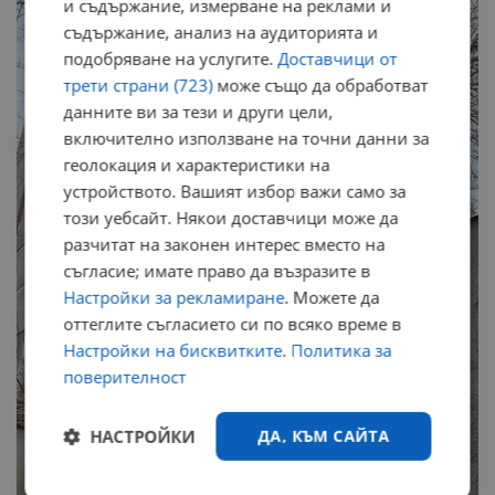
и съдържание, измерване на реклами и
съдържание, анализ на аудиторията и
подобряване на услугите.
Доставчици от
трети страни (723)
може също да обработват
данните ви за тези и други цели,
включително използване на точни данни за
геолокация и характеристики на
устройството. Вашият избор важи само за
този уебсайт. Някои доставчици може да
разчитат на законен интерес вместо на
съгласие; имате право да възразите в
Настройки за рекламиране
. Можете да
оттеглите съгласието си по всяко време в
Настройки на бисквитките
.
Политика за
поверителност
НАСТРОЙКИ
ДА, КЪМ САЙТА