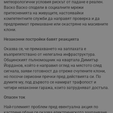
метеорологични условия рискът от падане е реален.
Васко Васко сподели в социалните мрежи
притесненията на живущите, настоявайки
компетентните служби да направят проверка и да
предприемат премахване или окастряне на масивните
клони.
Незаконни постройки бавят реакцията
Оказва се, че премахването на заплахата е
възпрепятствано от нелегална инфраструктура.
Общинският пълномощник на квартала Димитър
Йорданов, който е направил оглед на мястото след
сигнала, заяви готовност да отреже счупените клони,
но посочи сериозни пречки пред действията си. По
думите му, под дървото се намират трафопост и
четири незаконни гаража, които затрудняват достъпа.
Опасен ток
Най-големият проблем пред евентуална акция по
кастрене обаче се оказва електрическото захранване.