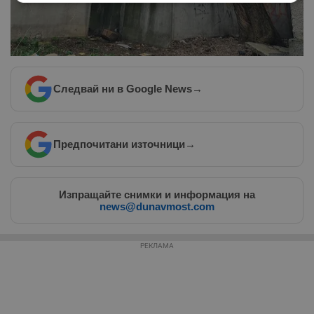
Строго
Ефективност
необходимо
Таргетиране
Функционалност
Следвай ни в Google News
→
Некласифицирани
Предпочитани източници
→
Изпращайте снимки и информация на
news@dunavmost.com
Строго необходимо
Ефективност
Таргетиране
Функционалност
РЕКЛАМА
Некласифицирани
Строго необходимите бисквитки позволяват основната
функционалност на уебсайта, като потребителско
влизане и управление на акаунта. Уебсайтът не може да