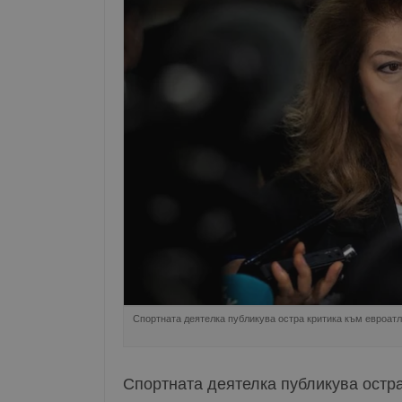
Спортната деятелка публикува остра критика към евроатл
Спортната деятелка публикува остра