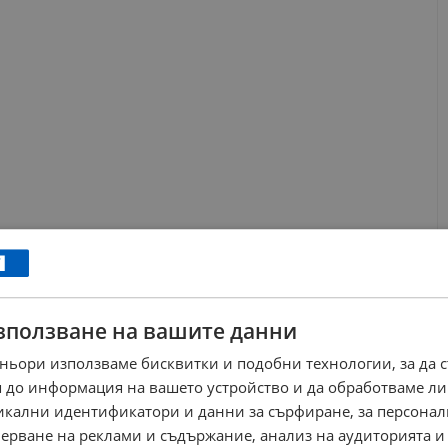
ка
зползване на вашите данни
та ориентация на страната, Робева се опитва да присвои
гументацията си имената на исторически личности като баба
ньори използваме бисквитки и подобни технологии, за да 
тивопостави "истинските българи" на днешните "модерни леви"
 до информация на вашето устройство и да обработваме ли
ащават от народа си".
никални идентификатори и данни за сърфиране, за персона
ерване на реклами и съдържание, анализ на аудиторията и
м президентската институция, като призовава Българската