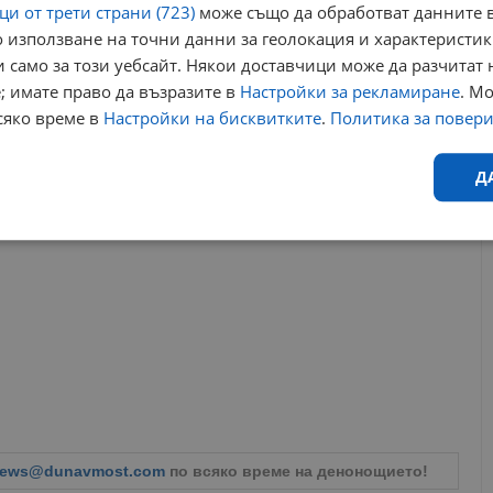
и от трети страни (723)
може също да обработват данните в
че кандидатурата на Илияна Йотова на евентуални
 използване на точни данни за геолокация и характеристик
и за народни представители, говорите от наше име, но
 само за този уебсайт. Някои доставчици може да разчитат 
ешка Робева в своето обръщение към президента.
; имате право да възразите в
Настройки за рекламиране
. М
сяко време в
Настройки на бисквитките
.
Политика за повер
вшия държавен глава Румен Радев, като подчертава, че съвсем
ясната си позиция по темата за войната в Украйна.
Д
Ефективност
Таргетиране
Функционалност
Н
еобходимо
Ефективност
Таргетиране
Функционалност
Неклас
исквитки позволяват основната функционалност на уебсайта, като потребителско
ews@dunavmost.com
по всяко време на денонощието!
не може да се използва правилно без строго необходими бисквитки.