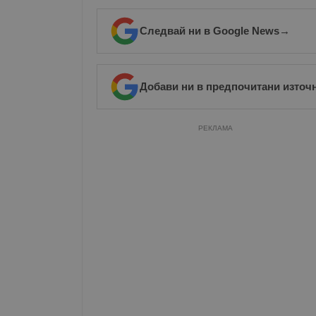
Име
Следвай ни в Google News
→
__RequestVerificationT
Добави ни в предпочитани източ
VISITOR_PRIVACY_MET
РЕКЛАМА
__cf_bm
receive-cookie-depreca
ASP.NET_SessionId