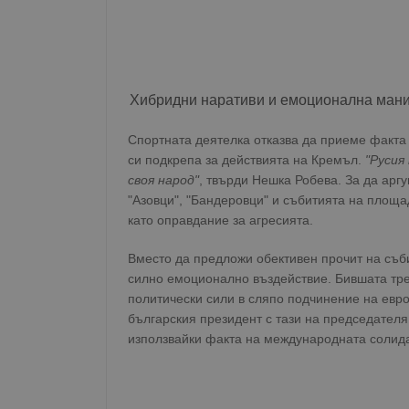
Хибридни наративи и емоционална ман
Спортната деятелка отказва да приеме факта 
си подкрепа за действията на Кремъл.
"Русия
своя народ"
, твърди Нешка Робева. За да аргу
"Азовци", "Бандеровци" и събитията на площа
като оправдание за агресията.
Вместо да предложи обективен прочит на съб
силно емоционално въздействие. Бившата тр
политически сили в сляпо подчинение на евро
българския президент с тази на председател
използвайки факта на международната солидар