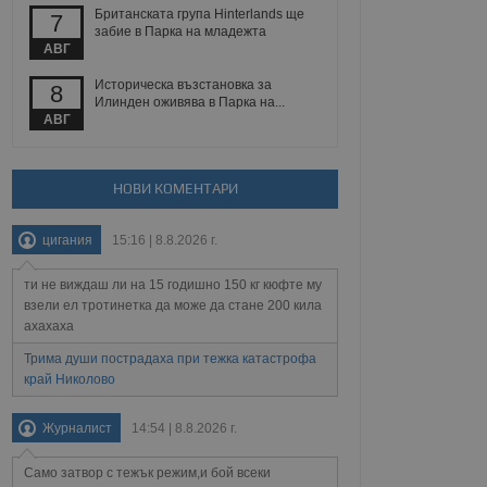
йният потребител може
Британската група Hinterlands ще
7
 уебсайт.
забие в Парка на младежта
АВГ
Историческа възстановка за
8
Илинден оживява в Парка на...
Описание
АВГ
ребителски
елското поведение и
раници на сайта. Тя
яване на сайта. Тя
не на прегледи на
формация, която е
взаимодействат с
НОВИ КОМЕНТАРИ
нкционалност в целия
прекарано на
редпочитанията на
 сайтове; тя може
цигания
15:16 | 8.8.2026 г.
остта на социалните
тора на сайта.
използва новата или
елски взаимодействия
ти не виждаш ли на 15 годишно 150 кг кюфте му
нето и потребителския
взели ел тротинетка да може да стане 200 кила
ахахаха
рез събиране на данни
 помага за
Трима души пострадаха при тежка катастрофа
отребителите се
край Николово
тапите на тестване.
тистически данни,
Журналист
14:54 | 8.8.2026 г.
 броя на посещенията,
 са били заредени.
елския опит.
Само затвор с тежък режим,и бой всеки