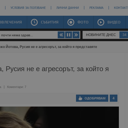
УСЛОВИЯ ЗА ПОЛЗВАНЕ
ЛИЧНИ ДАННИ
РЕКЛАМА
КОНТАКТ
ЗВЛЕЧЕНИЯ
СЪБИТИЯ
ФОТО
ВИДЕО
НОВИНИТЕ ДНЕС
34
почти няма здрав...
жо Йотова, Русия не е агресорът, за който я представяте
 Русия не е агресорът, за който я
а
Коментари: 7
4
ОДОБРЯВАМ