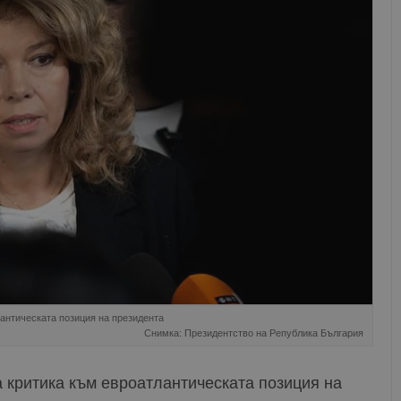
антическата позиция на президента
Снимка: Президентство на Република България
 критика към евроатлантическата позиция на