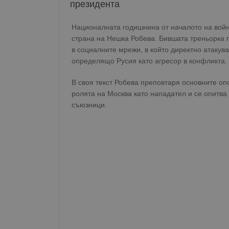
президента
Националната годишнина от началото на войн
страна на Нешка Робева. Бившата треньорка 
в социалните мрежи, в който директно атакув
определящо Русия като агресор в конфликта.
В своя текст Робева преповтаря основните опо
ролята на Москва като нападател и се опитва
съюзници.