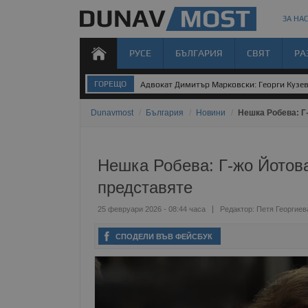
ЗА НАС
РУСЕ
БЪЛГАРИЯ
СВЯТ
РА
ГОРЕЩО
Адвокат Димитър Марковски: Георги Кузев 
Dunavmost
/
България
/
Новини
/
Нешка Робева: Г-
Нешка Робева: Г-жо Йотова,
представяте
25 февруари 2026 - 08:44 часа
Редактор:
Петя Георгиев
СПОДЕЛИ ВЪВ ФЕЙСБУК