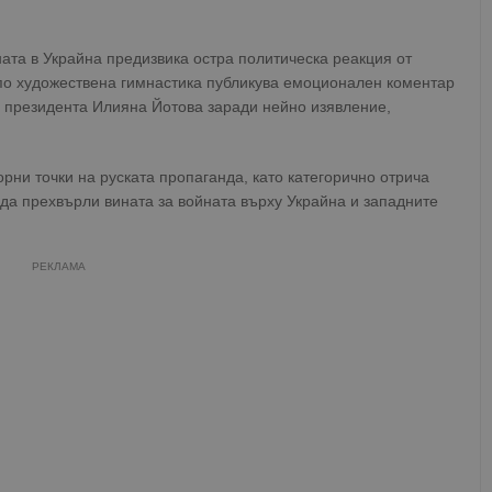
ата в Украйна предизвика остра политическа реакция от
по художествена гимнастика публикува емоционален коментар
а президента Илияна Йотова заради нейно изявление,
рни точки на руската пропаганда, като категорично отрича
 да прехвърли вината за войната върху Украйна и западните
РЕКЛАМА