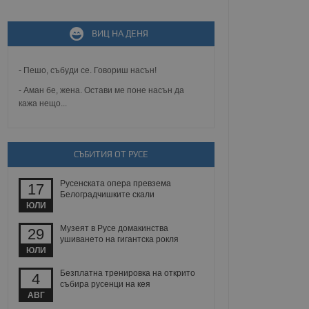
ВИЦ НА ДЕНЯ
не, зададена от уеб
 ASP.NET MVC
спре неразрешеното
т, известно като
- Пешо, събуди се. Говориш насън!
тове. Той не съдържа
щожава при затваряне
- Аман бе, жена. Остави ме поне насън да
кажа нещо...
ение на съгласието на
ст за тяхното
а данни за съгласието
ични политики и
СЪБИТИЯ ОТ РУСЕ
антира, че техните
 сесии.
Русенската опера превзема
17
аничаване между хората
Белоградчишките скали
а, за да се правят
ЮЛИ
хния уебсайт.
Музеят в Русе домакинства
29
сигнализира на
ушиването на гигантска рокля
 на бисквитките,
ЮЛИ
а съответствие и
ндарти и
Безплатна тренировка на открито
4
събира русенци на кея
ck и предоставя
АВГ
требител използва