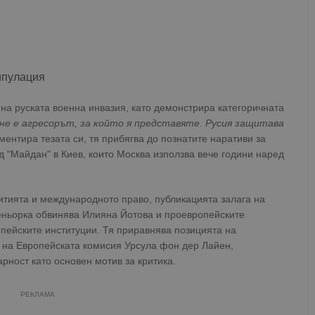
ипулация
на руската военна инвазия, като демонстрира категоричната
 не е агресорът, за който я представяте. Русия защитава
ментира тезата си, тя прибягва до познатите наративи за
д "Майдан" в Киев, които Москва използва вече години наред
итията и международното право, публикацията залага на
еньорка обвинява Илияна Йотова и проевропейските
пейските институции. Тя приравнява позицията на
я на Европейската комисия Урсула фон дер Лайен,
ност като основен мотив за критика.
РЕКЛАМА