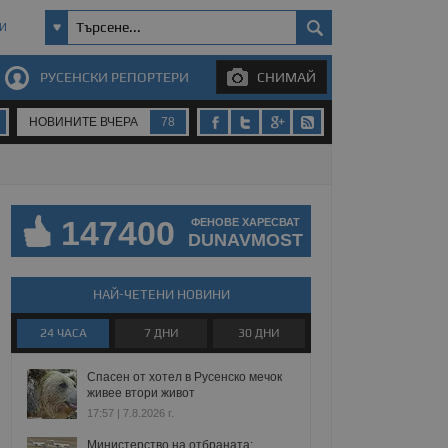
И
РУСЕНСКИ РЕПОРТЕРИ
СНИМАЙ
НОВИНИТЕ ВЧЕРА
78
147400
ФЕНОВЕ ХАРЕСВАТ
DUNAVMOST
НАЙ-ЧЕТЕНИ НОВИНИ
24 ЧАСА
7 ДНИ
30 ДНИ
Спасен от хотел в Русенско мечок
живее втори живот
17:57 | 7.8.2026 г.
Министерство на отбраната: