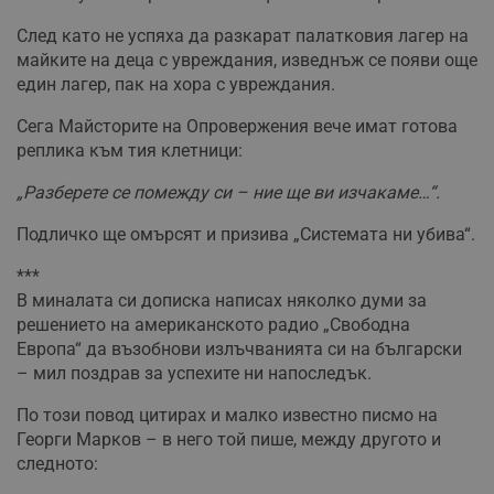
Некласифицирани
След като не успяха да разкарат палатковия лагер на
майките на деца с увреждания, изведнъж се появи още
един лагер, пак на хора с увреждания.
Сега Майсторите на Опровержения вече имат готова
реплика към тия клетници:
Строго необходимо
Ефективност
„Разберете се помежду си – ние ще ви изчакаме…“.
Таргетиране
Функционалност
Подличко ще омърсят и призива „Системата ни убива“.
Некласифицирани
***
Строго необходимите бисквитки позволяват основната
функционалност на уебсайта, като потребителско
В миналата си дописка написах няколко думи за
влизане и управление на акаунта. Уебсайтът не може да
решението на американското радио „Свободна
се използва правилно без строго необходими
Европа“ да възобнови излъчванията си на български
бисквитки.
– мил поздрав за успехите ни напоследък.
Валиден
Име
Доставчик
/
Домейн
О
до
По този повод цитирах и малко известно писмо на
__RequestVerificationToken
Сесия
Т
Microsoft
Георги Марков – в него той пише, между другото и
п
Corporation
следното:
ф
www.dunavmost.com
з