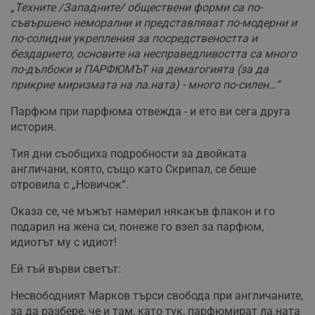
п
„Техните /Западните/ обществени форми са по-
и
п
съвършено неморални и представляват по-модерни и
A
по-солидни укрепления за посредствеността и
т
е
бездарието, основите на несправедливостта са много
д
по-дълбоки и ПАРФЮМЪТ на демагогията (за да
н
п
прикрие миризмата на ла.ната) - много по-силен…“
с
у
и
Парфюм при парфюма отвежда - и ето ви сега друга
ф
история.
н
м
Т
Тия дни съобщиха подробности за двойката
и
англичани, която, също като Скрипал, се беше
п
у
отровила с „Новичок“.
з
б
Оказа се, че мъжът намерил някакъв флакон и го
VISITOR_PRIVACY_METADATA
5 месеца
Т
YouTube
подарил на жена си, понеже го взел за парфюм,
4
с
.youtube.com
седмици
с
идиотът му с идиот!
с
п
и
Ей тъй върви светът:
п
т
Несвободният Марков търси свобода при англичаните,
в
с
за да разбере, че и там, като тук, парфюмират ла.ната