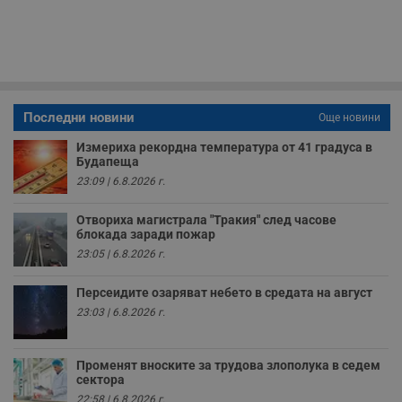
функционалността
използва за
уебсайта
на социалните
вътрешни
използва новата
медии в сайта.
анализи от
или старата
оператора на
версия на
сайта.
интерфейса на
Youtube.
_sharedID_cst
.dunavmost.com
11
Тази бисквитка се
месеца 4
използва за
седмици
проследяване на
Последни новини
Още новини
потребителски
взаимодействия и
ангажираност на
Измериха рекордна температура от 41 градуса в
уебсайта за
Будапеща
подобряване на
обслужването и
23:09 | 6.8.2026 г.
потребителския
опит.
Отвориха магистрала "Тракия" след часове
Gtest
1
Тази бисквитка се
Gemius
блокада заради пожар
седмица
използва за A/B
.hit.gemius.pl
23:05 | 6.8.2026 г.
тестване на
уебсайта чрез
събиране на
Персеидите озаряват небето в средата на август
данни за
поведението и
23:03 | 6.8.2026 г.
взаимодействието
на посетителите.
Той помага за
подобряване на
Променят вноските за трудова злополука в седем
потребителския
сектора
опит, като
разбира как
22:58 | 6.8.2026 г.