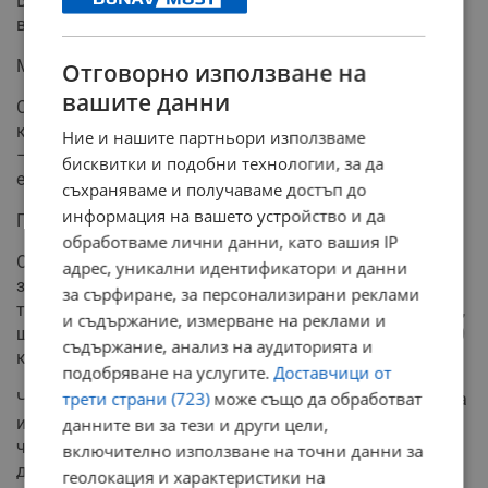
Всъщност, на нея й е по-лесно да върти Ножа, както
винаги.
Между другото, пак се движат със закъснение.
Отговорно използване на
вашите данни
Стопаните, в поразената от Чумата зона, започват да
колят добитъка, който предстои да бъде евтаназиран
Ние и нашите партньори използваме
– и да складират месото във фризери. А безопасно ли
бисквитки и подобни технологии, за да
е то? Кой да ти каже.
съхраняваме и получаваме достъп до
информация на вашето устройство и да
Пак се изплюват прибързани недомислици.
обработваме лични данни, като вашия IP
От Би Ти Ви съобщиха, че според министъра на
адрес, уникални идентификатори и данни
земеделието, оградата по румънската граница, която
за сърфиране, за персонализирани реклами
трябва да спира заразените с африканска чума свине,
и съдържание, измерване на реклами и
ще струва около 80 хиляди лева – и това за около 130
съдържание, анализ на аудиторията и
километра!
подобряване на услугите.
Доставчици от
трети страни (723)
може също да обработват
Четири реда бодлива тел – да бяхте направили такава
и срещу бежанците - условна, предупредителна, знак,
данните ви за тези и други цели,
че прекрачиш ли я, нарушаваш законите на една
включително използване на точни данни за
държава.
геолокация и характеристики на