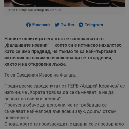
Те са Свещения Извор на Фалша
Facebook
Twitter
Telegram
Нашите политици сега пък се заоплакваха от
„фалшивите новини“ – което си е истинско нахалство,
като се има предвид, че тъкмо те са най-пъргавия
източник на взаимно изключващи се твърдения,
както и на откровени лъжи.
Те са Свещения Извор на Фалша.
Преди време евродепутат от ГЕРБ /Андрей Ковачев/ се
изпъчи, че „Хората трябва да се съмняват, а не да
вярват на всички новини“.
Пропусна обаче да допълни, че те трябва да се
съмняват най-напред във всеки звук, дошъл откъм
политиците.
Онова, което те произвеждат, отдавна се е превърнало