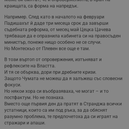
краищата, са форма на напредък.
Например. След като в началото на февруари
Падишахът й даде три месеца срок да завърши
съдебната реформа, от месец май Цецка Цачева
трябваше да е опразнила кабинета си на правосъден
министър, понеже нищо особено не се случи.
Но Монтескьо от Плевен все още е там.
В този въртоп от опровержения, изтъняват и
рефлексите на Властта.
И тя се обърква, дори при дребните кризи.
Защото Чумата не можеш да я залъжеш със словесни
фокуси.
Но някои хора си въобразяваха, че могат – и то
постфактум. Но не познаха.
Вместо още първия ден да пратят в Странджа всички
устатници, които са им под ръка, за да обяснят
разумно проблема, те предпочетоха да си играят на
стражари и апаши.