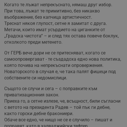
Когато те лъжат непрекъснато, нямаш друг избор.
При това, лъжат те примитивно, без никакво
въображение, без капчица артистичност.
Треснат някоя глупост, сетне я замитат с друга.
Метачи, които имат усърдието на циганките от
„Градска чистота“ – и след тях остава повече боклук,
отколкото преди метенето.
От ГЕРБ вече дори не се притесняват, когато се
самоопровергават - те създадоха едно нова политика,
която почива на непрекъснати опровержения.
Новаторското в случая е, че така палят фишеци под
собствените си недомислици.
Същото се случи и сега – с поправките към
приватизационния закон.
Приеха го, а сетне излезе, че, всъщност, били съгласни
с ветото на президента Радев – той пък ги дебне,
както горски дебне бракониери.
Обаче все едно, че нищо не се е случило – пишат и
поправят, като в халваджийски тефтер.