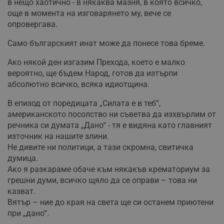
в нещо хаотично - в някаква мазня, в която всичко,
още в момента на изговарянето му, вече се
опровергава.
Само българският инат може да понесе това бреме.
Ако някой ден изгазим Прехода, което е малко
вероятно, ще бъдем Народ, готов да изтърпи
абсолютно всичко, всяка идиотщина.
В епизод от поредицата „Силата е в теб“,
американското посолство ни съветва да изхвърлим от
речника си думата „Дано“ - тя е видяна като главният
източник на нашите злини.
Не дивите ни политици, а тази скромна, свитичка
думица.
Ако я разкараме обаче към някакъв крематориум за
грешни думи, всичко щяло да се оправи – това ни
казват.
Вятър – ние до края на света ще си останем приютени
при „дано“.