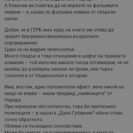
А Ковачев ви съветва да не вярвате на фалшивите
новини – е, каква по фалшива новина от сбъркан
закон.
Добре, че в ГЕРБ има хора, на които им отива да
правят безгрижно/веселяшки въпросните
опровержения.
Царе са на ведрия тепегьозлък.
Много сладък в това отношение е шефът на правната
комисия – той излъчва винаги такъв оптимизъм, че не
можеш да разбереш закони ли прави, или търка
талончета от Националната лотария.
Има, все пак, един положителен ефект: вече никой на
нищо не вярва – имам предвид „наивниците“ от
Народа.
При нормални обстоятелства, това би притеснило
политиците – в нашата „Дано Губерния“ обаче става
точно обратното.
Обзема ги лъчезарно спокойствие.
Може би смятат, че и опроверженията, в края на