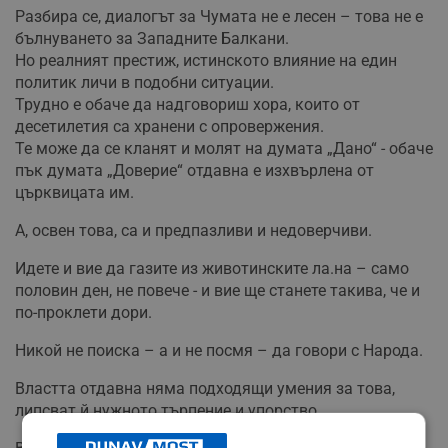
Разбира се, диалогът за Чумата не е лесен – това не е
бълнуването за Западните Балкани.
Но реалният престиж, истинското влияние на един
политик личи в подобни ситуации.
Трудно е обаче да надговориш хора, които от
десетилетия са хранени с опровержения.
Те може да се кланят и молят на думата „Дано“ - обаче
пък думата „Доверие“ отдавна е изхвърлена от
църквицата им.
А, освен това, са и предпазливи и недоверчиви.
Идете и вие да газите из животинските ла.на – само
половин ден, не повече - и вие ще станете такива, че и
по-проклети дори.
Никой не поиска – а и не посмя – да говори с Народа.
Властта отдавна няма подходящи умения за това,
липсват й нужното търпение и упорство.