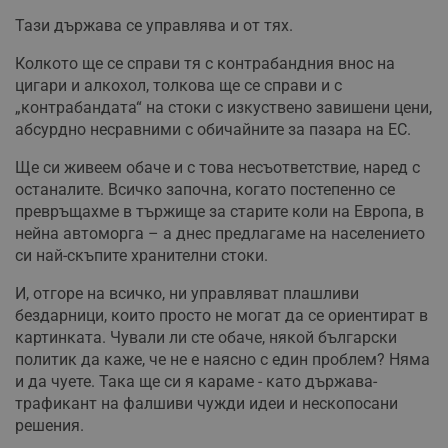
Тази държава се управлява и от тях.
Колкото ще се справи тя с контрабандния внос на
цигари и алкохол, толкова ще се справи и с
„контрабандата“ на стоки с изкуствено завишени цени,
абсурдно несравними с обичайните за пазара на ЕС.
Ще си живеем обаче и с това несъответствие, наред с
останалите. Всичко започна, когато постепенно се
превръщахме в тържище за старите коли на Европа, в
нейна автоморга – а днес предлагаме на населението
си най-скъпите хранителни стоки.
И, отгоре на всичко, ни управляват плашливи
бездарници, които просто не могат да се ориентират в
картинката. Чували ли сте обаче, някой български
политик да каже, че не е наясно с един проблем? Няма
и да чуете. Така ще си я караме - като държава-
трафикант на фалшиви чужди идеи и нескопосани
решения.