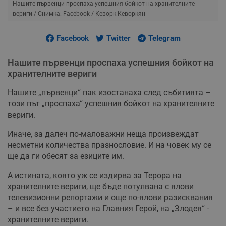
Нашите първенци проспаха успешния бойкот на хранителните
вериги
/ Снимка: Facebook / Кеворк Кеворкян
Facebook
Twitter
Telegram
Нашите първенци проспаха успешния бойкот на
хранителните вериги
Нашите „първенци“ пак изостанаха след събитията –
този път „проспаха“ успешния бойкот на хранителните
вериги.
Иначе, за далеч по-маловажни неща произвеждат
несметни количества празнословие. И на човек му се
ще да ги обесят за езиците им.
А истината, която уж се издирва за Терора на
хранителните вериги, ще бъде потулвана с ялови
телевизионни репортажи и още по-ялови разисквания
– и все без участието на Главния Герой, на „Злодея“ -
хранителните вериги.