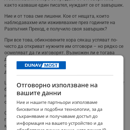
както казваше един писател, нуждаят се от завършек.
Ние и от това сме лишени. Кое от нещата, които
наблюдавахме или изживявахме през годините на
Разпътния Преход, е получило своя завършек?
При все това, обикновените хора сякаш успяват по-
често да откриват нужните им отговори – но рядко се
осмеляват да ги изговорят. Възможен ли е тогава
дори най-елементарния диалог между тях и
словесните инвалиди, които ги управляват – та те
даже не са сигурни, че говорят с тях един и същи език.
Целият им животец изглежда безнадеждно поразен от
Отговорно използване на
бездушието на властниците, а те няма да променят
вашите данни
нищо – защото са си едни кърпачи и такива ще си
Ние и нашите партньори използваме
останат.
бисквитки и подобни технологии, за да
Сещам се за един кеворкизъм, мисля, че е уместно да
съхраняваме и получаваме достъп до
го спомена сега: Политиците ни ще се оправят, едва
информация на вашето устройство и да
когато децата им започнат да им четат приказки за
обработваме лични данни, като вашия IP