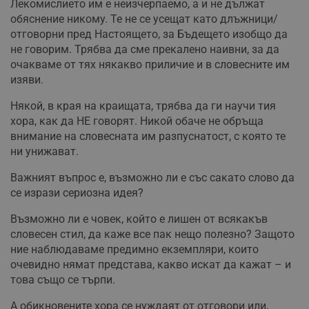
Лекомислието им е неизчерпаемо, а и не дължат
обяснение никому. Те не се усещат като длъжници/
отговорни пред Настоящето, за Бъдещето изобщо да
не говорим. Трябва да сме прекалено наивни, за да
очакваме от тях някакво приличие и в словесните им
изяви.
Някой, в края на краищата, трябва да ги научи тия
хора, как да НЕ говорят. Никой обаче не обръща
внимание на словесната им разпуснатост, с която те
ни унижават.
Важният въпрос е, възможно ли е със сакато слово да
се изрази сериозна идея?
Възможно ли е човек, който е лишен от всякакъв
словесен стил, да каже все пак нещо полезно? Защото
ние наблюдаваме предимно екземпляри, които
очевидно нямат представа, какво искат да кажат – и
това също се търпи.
А обикновените хора се нуждаят от отговори или,