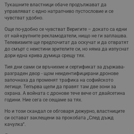
Тукашните властници обаче продължават да
управляват с едно натрапчиво пустословие и се
чувстват удобно.
Още по-удобно се чувстват Веригите – докато са едни
от най-крупните рекламодатели, нищо не ги заплашва.
Телевизиите ще предпочитат да оскучат и да отвратят
до смърт с неистини зрителите си, но няма да изпуснат
дори една крива думица срещу тях.
Тия дни сами си връчихме и сертификат за държава-
разграден двор - щом неидентифицирани дронове
започнаха да променят трафика на софийското
летище. Тепърва щели да правят там две зони за
охрана. А войната с дронове тече вече от двайсетина
години. Ние сега се сещаме за тях.
Но и този скандал се обговаря дежурно, властниците
си остават заклещени за прокобата „След дъжд
качулка“.