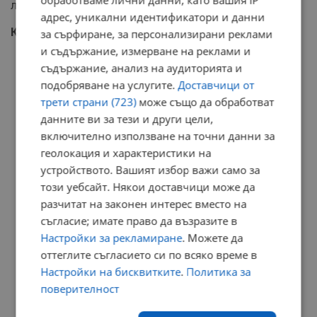
лека нощ.
адрес, уникални идентификатори и данни
Кеворк Кеворкян
за сърфиране, за персонализирани реклами
и съдържание, измерване на реклами и
съдържание, анализ на аудиторията и
подобряване на услугите.
Доставчици от
трети страни (723)
може също да обработват
данните ви за тези и други цели,
включително използване на точни данни за
геолокация и характеристики на
устройството. Вашият избор важи само за
този уебсайт. Някои доставчици може да
разчитат на законен интерес вместо на
съгласие; имате право да възразите в
Настройки за рекламиране
. Можете да
оттеглите съгласието си по всяко време в
Настройки на бисквитките
.
Политика за
поверителност