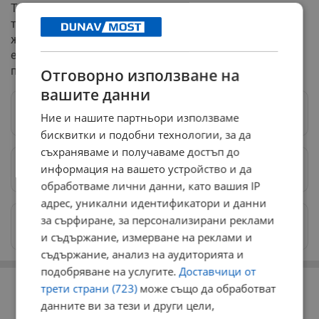
Той смята, че България би могла да създаде система
тип "зелена карта", която да отвори вратите ни за
желаещи да се преместят у нас. В същото време
експертът е скептичен, че раздаването на "купища"
пари едва ли ще повиши чувствително раждаемостта.
Отговорно използване на
вашите данни
Следвай ни в Google News
→
Ние и нашите партньори използваме
бисквитки и подобни технологии, за да
съхраняваме и получаваме достъп до
информация на вашето устройство и да
Предпочитани източници
→
обработваме лични данни, като вашия IP
адрес, уникални идентификатори и данни
за сърфиране, за персонализирани реклами
Изпращайте снимки и информация на
news@dunavmost.com
и съдържание, измерване на реклами и
съдържание, анализ на аудиторията и
подобряване на услугите.
Доставчици от
РЕКЛАМА
трети страни (723)
може също да обработват
данните ви за тези и други цели,