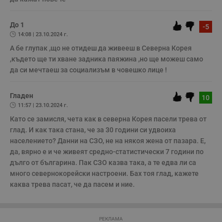
ф
www.dunavmost.com
з
п
До 1
и
-5
п
14:08 | 23.10.2024 г.
A
т
А бе глупак ,що не отидеш да живееш в Северна Корея 
е
,където ще ти хване задника паяжина ,но ще можеш само 
д
н
да си мечтаеш за социализъм в човешко лице !
п
с
у
Гладен
и
10
ф
11:57 | 23.10.2024 г.
н
м
Като се замисля, чета как в северна Корея пасели трева от 
Т
глад. И как така стана, че за 30 години си удвоиха 
и
п
населението? Данни на СЗО, не на някоя жена от пазара. Е, 
у
з
да, вярно е и че живеят средно-статистически 7 години по 
б
дълго от българина. Пак СЗО казва така, а те едва ли са 
VISITOR_PRIVACY_METADATA
5 месеца
Т
YouTube
много севернокорейски настроени. Бах тоя глад, кажете 
4
с
.youtube.com
каква трева пасат, че да пасем и ние.
седмици
с
с
п
и
п
РЕКЛАМА
т