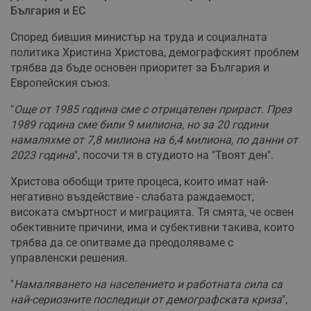
България и ЕС
Според бившия министър на труда и социалната
политика Христина Христова, демографският проблем
трябва да бъде основен приоритет за България и
Европейския съюз.
"
Още от 1985 година сме с отрицателен прираст. През
1989 година сме били 9 милиона, но за 20 години
намаляхме от 7,8 милиона на 6,4 милиона, по данни от
2023 година
", посочи тя в студиото на "Твоят ден".
Христова обобщи трите процеса, които имат най-
негативно въздействие - слабата раждаемост,
високата смъртност и миграцията. Тя смята, че освен
обективните причини, има и субективни такива, които
трябва да се опитваме да преодоляваме с
управленски решения.
"
Намаляването на населението и работната сила са
най-сериозните последици от демографската криза
",