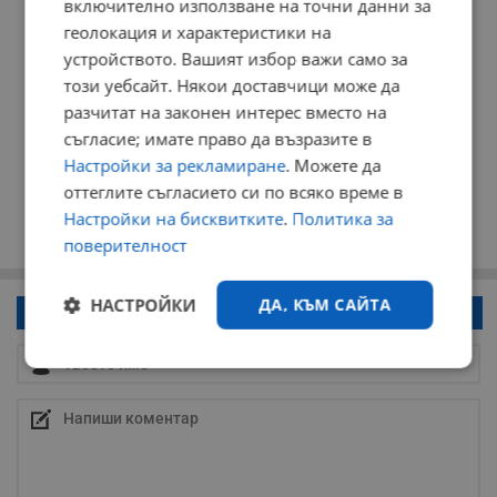
включително използване на точни данни за
геолокация и характеристики на
устройството. Вашият избор важи само за
този уебсайт. Някои доставчици може да
разчитат на законен интерес вместо на
съгласие; имате право да възразите в
Настройки за рекламиране
. Можете да
оттеглите съгласието си по всяко време в
Настройки на бисквитките
.
Политика за
поверителност
НАСТРОЙКИ
ДА, КЪМ САЙТА
Напиши коментар!
Строго
Ефективност
необходимо
Таргетиране
Функционалност