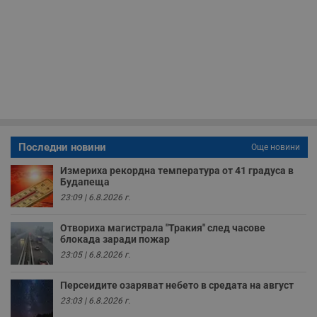
н
н
п
б
п
с
о
с
а
р
у
з
з
п
Последни новини
Още новини
ASP.NET_SessionId
Сесия
Т
Microsoft
с
Corporation
D
Измериха рекордна температура от 41 градуса в
www.dunavmost.com
п
Будапеща
и
23:09 | 6.8.2026 г.
т
к
п
Отвориха магистрала "Тракия" след часове
и
у
блокада заради пожар
р
23:05 | 6.8.2026 г.
к
п
д
Персеидите озаряват небето в средата на август
д
п
23:03 | 6.8.2026 г.
у