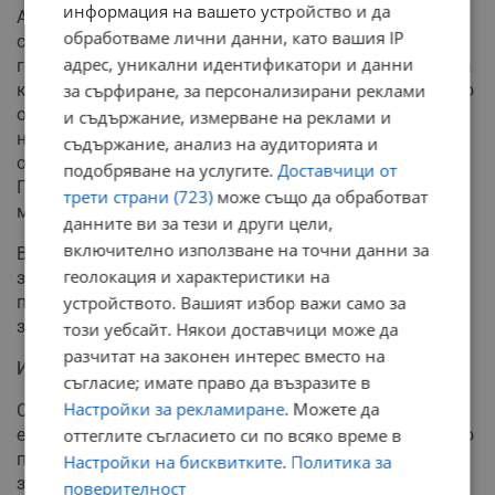
информация на вашето устройство и да
Анализът на "ЕКП" прави ясно разграничение между
обработваме лични данни, като вашия IP
столиците и националните средни стойности. Извън
адрес, уникални идентификатори и данни
големите административни центрове икономическата
картина е значително по-поносима. В България средно
за сърфиране, за персонализирани реклами
около 45 процента от минималната заплата отива за
и съдържание, измерване на реклами и
наем в по-малките населени места, което създава
съдържание, анализ на аудиторията и
огромен контраст спрямо столичния пазар. В съседна
подобряване на услугите.
Доставчици от
Гърция извън Атина наемът поглъща 408 евро от
трети страни (723)
може също да обработват
минималните 1 027 евро.
данните ви за тези и други цели,
включително използване на точни данни за
Въпреки това, делът на разходите за подслон остава
геолокация и характеристики на
значително над средните за "Европейския съюз" 23,6
процента, които домакинствата традиционно отделят
устройството. Вашият избор важи само за
за жилище, вода и енергия.
този уебсайт. Някои доставчици може да
разчитат на законен интерес вместо на
Искания за социални жилища и по-високи доходи
съгласие; имате право да възразите в
Настройки за рекламиране
. Можете да
Синдикатите настояват за спешни мерки на
европейско и национално ниво, включително стриктно
оттеглите съгласието си по всяко време в
прилагане на директивата за минималната работна
Настройки на бисквитките
.
Политика за
заплата, повишаване на тежестта на колективното
поверителност