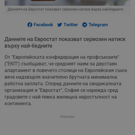
Данните на Евростат показват сериозен натиск върху най-бедните
Facebook
Twitter
Telegram
Данните на Евростат показват сериозен натиск
върху най-бедните
От "Европейската конфедерация на профсъюзите"
("ЕКП") съобщават, че средният наем за двустаен
апартамент в повечето столици на Европейския съюз
вече надхвърля значително брутната минимална
работна заплата. Според данните на синдикалната
организация и "Евростат", София се нарежда сред
градовете с най-тежка жилищна недостъпност на
континента.
РЕКЛАМА