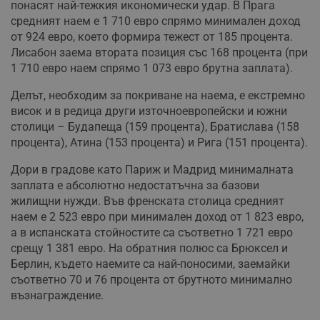
понасят най-тежкия икономически удар. В Прага
средният наем е 1 710 евро спрямо минимален доход
от 924 евро, което формира тежест от 185 процента.
Лисабон заема втората позиция със 168 процента (при
1 710 евро наем спрямо 1 073 евро брутна заплата).
Делът, необходим за покриване на наема, е екстремно
висок и в редица други източноевропейски и южни
столици – Будапеща (159 процента), Братислава (158
процента), Атина (153 процента) и Рига (151 процента).
Дори в градове като Париж и Мадрид минималната
заплата е абсолютно недостатъчна за базови
жилищни нужди. Във френската столица средният
наем е 2 523 евро при минимален доход от 1 823 евро,
а в испанската стойностите са съответно 1 721 евро
срещу 1 381 евро. На обратния полюс са Брюксел и
Берлин, където наемите са най-поносими, заемайки
съответно 70 и 76 процента от брутното минимално
възнаграждение.