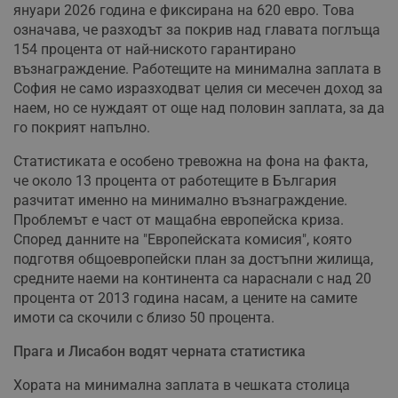
януари 2026 година е фиксирана на 620 евро. Това
означава, че разходът за покрив над главата поглъща
154 процента от най-ниското гарантирано
възнаграждение. Работещите на минимална заплата в
София не само изразходват целия си месечен доход за
наем, но се нуждаят от още над половин заплата, за да
го покрият напълно.
Статистиката е особено тревожна на фона на факта,
че около 13 процента от работещите в България
разчитат именно на минимално възнаграждение.
Проблемът е част от мащабна европейска криза.
Според данните на "Европейската комисия", която
подготвя общоевропейски план за достъпни жилища,
средните наеми на континента са нараснали с над 20
процента от 2013 година насам, а цените на самите
имоти са скочили с близо 50 процента.
Прага и Лисабон водят черната статистика
Хората на минимална заплата в чешката столица