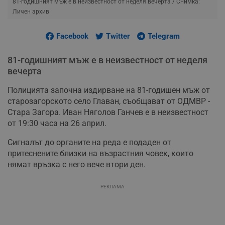
81-годишният мъж е в неизвестност от неделя вечерта
/ Снимка:
Личен архив
Facebook
Twitter
Telegram
81-годишният мъж е в неизвестност от неделя
вечерта
Полицията започна издирване на 81-годишен мъж от
старозагорското село Главан, съобщават от ОДМВР -
Стара Загора. Иван Няголов Ганчев е в неизвестност
от 19:30 часа на 26 април.
Сигналът до органите на реда е подаден от
притеснените близки на възрастния човек, които
нямат връзка с него вече втори ден.
РЕКЛАМА