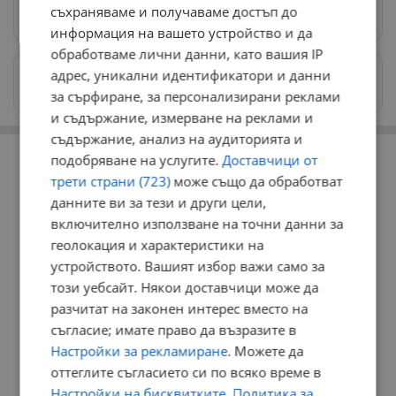
съхраняваме и получаваме достъп до
Предпочитани източници
→
информация на вашето устройство и да
обработваме лични данни, като вашия IP
адрес, уникални идентификатори и данни
Изпращайте снимки и информация на
news@dunavmost.com
за сърфиране, за персонализирани реклами
и съдържание, измерване на реклами и
съдържание, анализ на аудиторията и
РЕКЛАМА
подобряване на услугите.
Доставчици от
трети страни (723)
може също да обработват
данните ви за тези и други цели,
включително използване на точни данни за
геолокация и характеристики на
устройството. Вашият избор важи само за
този уебсайт. Някои доставчици може да
разчитат на законен интерес вместо на
съгласие; имате право да възразите в
Настройки за рекламиране
. Можете да
оттеглите съгласието си по всяко време в
Настройки на бисквитките
.
Политика за