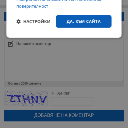
поверителност
Напиши коментар!
НАСТРОЙКИ
ДА, КЪМ САЙТА
Строго
Ефективност
необходимо
Таргетиране
Функционалност
Остават
2000
символа
Некласифицирани
ОБНОВИ
Поради зачестилите злоупотреби в сайта, за да оставите анонимен
коментар или да гласувате изискваме да се идентифицирате с
google акаунт.
Натискайки на бутона "Вход с google" по-долу, коментарът ви ще
бъде публикуван анонимно под псевдонима който сте попълнили
по-горе в полето "Твоето име". Никаква лична информация за вас
няма да бъде съхранявана при нас или показвана на други
Строго необходимо
Ефективност