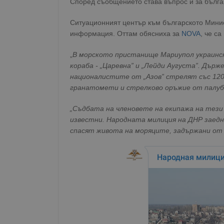
Според съобщението става въпрос и за бълга
Ситуационният център към българското Минис
информация. Оттам обясниха за
NOVA
, че са
„
В морското пристанище Мариупол украинс
кораба - „Царевна” и „Лейди Аугуста”. Държ
националистите от „Азов” стрелят със 120
гранатомети и стрелково оръжие от палу
„Съдбата на членовете на екипажа на тези 
известни. Народната милиция на ДНР заедно
спасят живота на моряците, задържани от