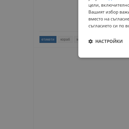
цели, включително
Вашият избор важи
вместо на съгласие
съгласието си по в
етикети
кораб
моряци
заложници
наци
НАСТРОЙКИ
Строго
необходимо
Строго н
Строго необходимите б
на акаунта. Уебсайтът 