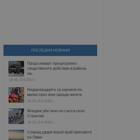
ПОСЛЕДНИ НОВИНИ
Продължават процесуално-
следствените действия в района
на...
18:45 | 8.8.2026 г.
Нидерландците са харчили по-
малко през юни заради жегите
18:36 | 8.8.2026 г.
Младеж уби чичо си с кол в село
Странско
18:25 | 8.8.2026 г.
Снаряд удари кораб край бреговете
на Оман