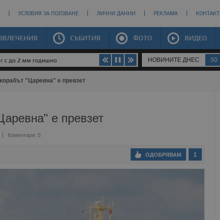
УСЛОВИЯ ЗА ПОЛЗВАНЕ
ЛИЧНИ ДАННИ
РЕКЛАМА
КОНТАКТ
ЗВЛЕЧЕНИЯ
СЪБИТИЯ
ФОТО
ВИДЕО
НОВИНИТЕ ДНЕС
50
юг с до 2 мм годишно
 корабът "Царевна" е превзет
Царевна" е превзет
Коментари: 5
1
ОДОБРЯВАМ