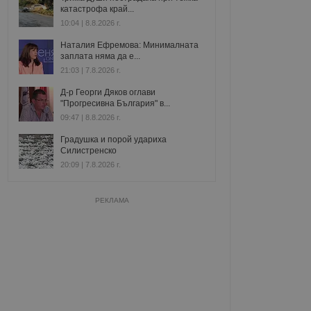
катастрофа край...
10:04 | 8.8.2026 г.
Наталия Ефремова: Минималната
заплата няма да е...
21:03 | 7.8.2026 г.
Д-р Георги Дяков оглави
"Прогресивна България" в...
09:47 | 8.8.2026 г.
Градушка и порой удариха
Силистренско
20:09 | 7.8.2026 г.
РЕКЛАМА