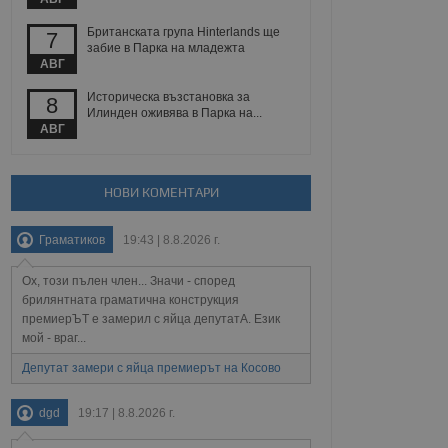
 уебсайт.
Британската група Hinterlands ще
7
забие в Парка на младежта
АВГ
Описание
Историческа възстановка за
8
Илинден оживява в Парка на...
ребителски
елското поведение и
АВГ
раници на сайта. Тя
яване на сайта. Тя
не на прегледи на
формация, която е
взаимодействат с
нкционалност в целия
прекарано на
редпочитанията на
НОВИ КОМЕНТАРИ
 сайтове; тя може
остта на социалните
тора на сайта.
използва новата или
елски взаимодействия
Граматиков
19:43 | 8.8.2026 г.
нето и потребителския
Ох, този пълен член... Значи - според
рез събиране на данни
брилянтната граматична конструкция
 помага за
премиерЪТ е замерил с яйца депутатА. Език
отребителите се
тапите на тестване.
мой - враг...
тистически данни,
Депутат замери с яйца премиерът на Косово
 броя на посещенията,
 са били заредени.
елския опит.
dgd
19:17 | 8.8.2026 г.
я за потребителското