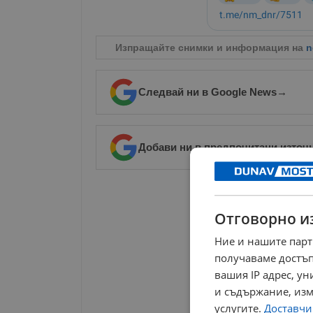
Изпращайте снимки и информация на
n
Следвай ни в Google News
→
Добави ни в предпочитани източ
РЕКЛАМА
Отговорно и
Ние и нашите парт
получаваме достъп
вашия IP адрес, у
и съдържание, изм
услугите.
Доставчиц