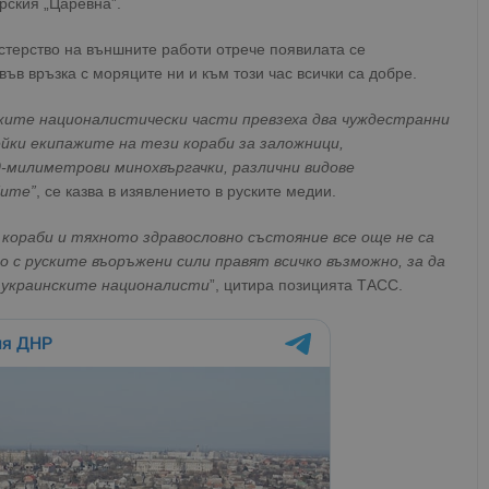
рския „Царевна”.
терство на външните работи отрече появилата се
 във връзка с моряците ни и към този час всички са добре.
ките националистически части превзеха два чуждестранни
ейки екипажите на тези кораби за заложници,
-милиметрови минохвъргачки, различни видове
бите”
, се казва в изявлението в руските медии.
кораби и тяхното здравословно състояние все още не са
 с руските въоръжени сили правят всичко възможно, за да
 украинските националисти
”, цитира позицията ТАСС.