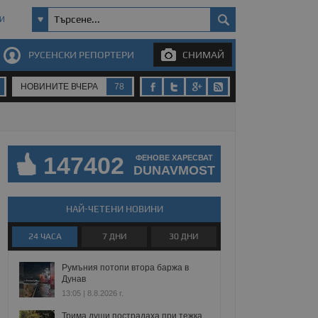
И
РУСЕНСКИ РЕПОРТЕРИ
СНИМАЙ
НОВИНИТЕ ВЧЕРА
78
147402
ФЕНОВЕ ХАРЕСВАТ
DUNAVMOST
НАЙ-ЧЕТЕНИ НОВИНИ
24 ЧАСА
7 ДНИ
30 ДНИ
Румъния потопи втора баржа в
Дунав
13:05 | 8.8.2026 г.
Трима души пострадаха при тежка