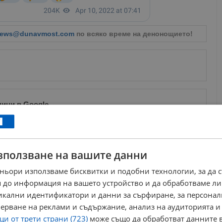
ews@dunavmost.com
по всяко време на денонощието!
ници в Google
→
Още по темата
зползване на вашите данни
Собственикът на "Царевна": Българските моряци
са добре
ньори използваме бисквитки и подобни технологии, за да 
14:22 | 10.4.2022 г.
 до информация на вашето устройство и да обработваме ли
Българският екипаж на "Вежен" избра да остане на
никални идентификатори и данни за сърфиране, за персона
борда
ерване на реклами и съдържание, анализ на аудиторията и
16:18 | 28.1.2025 г.
и от трети страни (723)
може също да обработват данните в
Екипажът на "Galaxy Leader" остава в плен