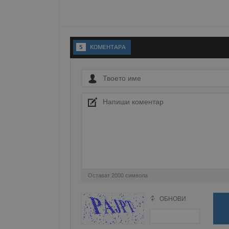
Име
__RequestVerificationT
5
KОМЕНТАРA
VISITOR_PRIVACY_MET
__cf_bm
receive-cookie-depreca
Остават
2000
символа
ОБНОВИ
Поради зачестилите злоупотреби в сайта, 
ASP.NET_SessionId
изискваме да се идентифицирате с Google 