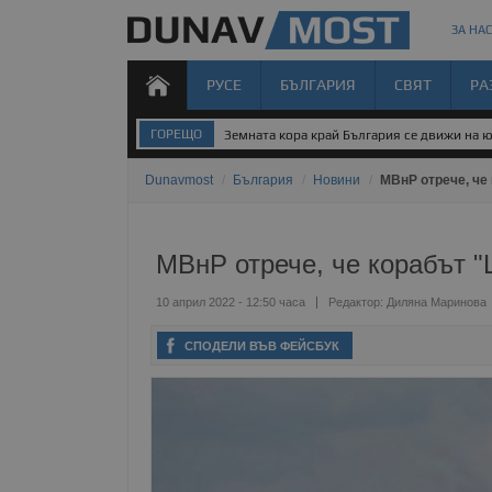
ЗА НАС
РУСЕ
БЪЛГАРИЯ
СВЯТ
РА
ГОРЕЩО
Земната кора край България се движи на 
Dunavmost
/
България
/
Новини
/
МВнР отрече, че
МВнР отрече, че корабът "
10 април 2022 - 12:50 часа
Редактор:
Диляна Маринова
СПОДЕЛИ ВЪВ ФЕЙСБУК