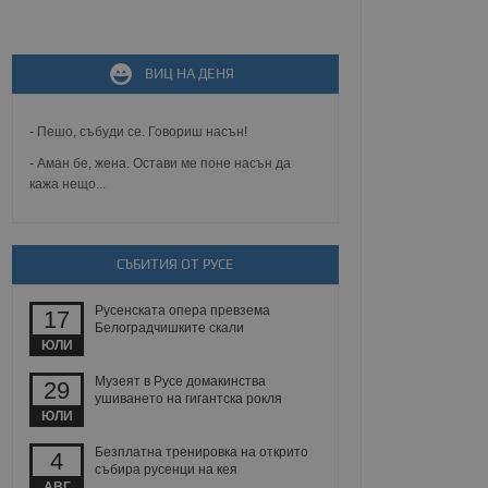
не, зададена от уеб
 ASP.NET MVC
ВИЦ НА ДЕНЯ
спре неразрешеното
т, известно като
тове. Той не съдържа
щожава при затваряне
- Пешо, събуди се. Говориш насън!
- Аман бе, жена. Остави ме поне насън да
ение на съгласието на
ст за тяхното
кажа нещо...
а данни за съгласието
ични политики и
антира, че техните
 сесии.
СЪБИТИЯ ОТ РУСЕ
аничаване между хората
а, за да се правят
хния уебсайт.
Русенската опера превзема
17
Белоградчишките скали
ЮЛИ
сигнализира на
 на бисквитките,
Музеят в Русе домакинства
а съответствие и
29
ндарти и
ушиването на гигантска рокля
ЮЛИ
ck и предоставя
Безплатна тренировка на открито
4
требител използва
събира русенци на кея
йният потребител може
АВГ