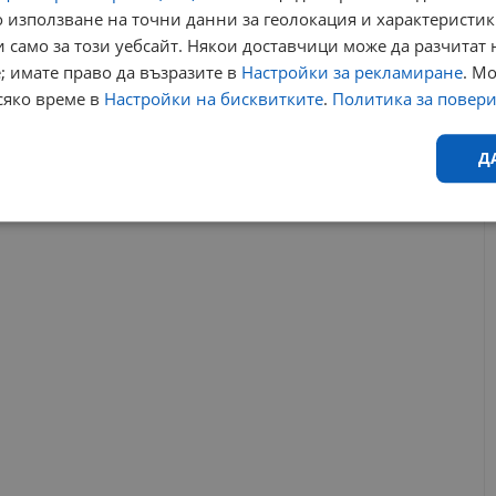
13:29 | 17.3.2024 г.
 използване на точни данни за геолокация и характеристик
 само за този уебсайт. Някои доставчици може да разчитат 
МВнР: Хутите се отнасят добре към отвлечените
; имате право да възразите в
Настройки за рекламиране
. М
български моряци
сяко време в
Настройки на бисквитките
.
Политика за повер
13:56 | 17.1.2024 г.
оналисти
мвнр
царевна
Д
РЕКЛАМА
Ефективност
Таргетиране
Функционалност
Н
еобходимо
Ефективност
Таргетиране
Функционалност
Неклас
исквитки позволяват основната функционалност на уебсайта, като потребителско
не може да се използва правилно без строго необходими бисквитки.
Валиден