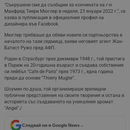
"Съкрушени сме да съобщим за кончината на г-н
Манфред Тиери Мюглер в неделя, 23 януари 2022 г.", се
казва в публикация в официалния профил на
дизайнера във Facebook.
Мюглер трябваше да обяви новите си партньорства в
началото на тази седмица, заяви неговият агент Жан-
Батист Ружо пред АФП.
Роден в Страсбург през декември 1948 г., той пристига
в Париж на 20-годишна възраст и създава собствения
си лейбъл "Cafe de Paris" през 1973 г., една година
преди да основе "Thierry Mugler".
Шоумен по душа, той организираше зрелищни
публични представяния на своите творения и остана в
историята със създаването на уникалния аромат
"Angel"./
Следвай ни в Google News
→