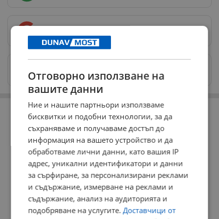
Предпочитани източници
→
Изпращайте снимки и информация на
Отговорно използване на
news@dunavmost.com
вашите данни
РЕКЛАМА
Ние и нашите партньори използваме
бисквитки и подобни технологии, за да
съхраняваме и получаваме достъп до
информация на вашето устройство и да
обработваме лични данни, като вашия IP
адрес, уникални идентификатори и данни
за сърфиране, за персонализирани реклами
и съдържание, измерване на реклами и
съдържание, анализ на аудиторията и
подобряване на услугите.
Доставчици от