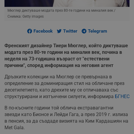
Мюглер диктуваше модата през 80-те години на миналия век
/
Снимка: Getty images
Facebook
Twitter
Telegram
Френският дизайнер Тиери Мюглер, който диктуваше
модата през 80-те години на миналия век, почина в
неделя на 73-годишна възраст от "естествени
причини", според информация на неговия агент
Дръзките колекции на Мюглер се превърнаха в
определение за доминиращия стил на обличане през
десетилетието, като дрехите му се отличаваха със
структурирани и изтънчени силуети, информира
БГНЕС
В по-късните години той облича екстравагантни
звезди като Бионсе и Лейди Гага, а през 2019 г. излиза
в пенсия, за да създаде визията на Ким Кардашиян на
Met Gala.