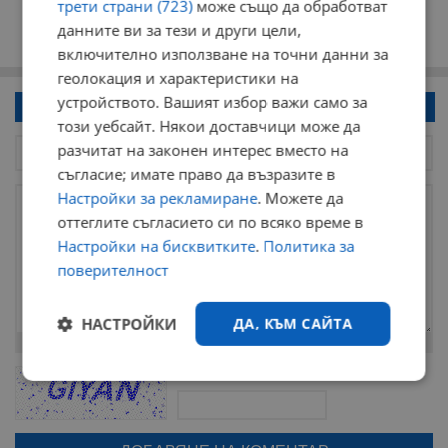
трети страни (723)
може също да обработват
данните ви за тези и други цели,
включително използване на точни данни за
геолокация и характеристики на
устройството. Вашият избор важи само за
Напиши коментар!
този уебсайт. Някои доставчици може да
разчитат на законен интерес вместо на
съгласие; имате право да възразите в
Настройки за рекламиране
. Можете да
оттеглите съгласието си по всяко време в
Настройки на бисквитките
.
Политика за
поверителност
НАСТРОЙКИ
ДА, КЪМ САЙТА
Остават
2000
символа
ОБНОВИ
Строго
Ефективност
Поради зачестилите злоупотреби в сайта, за да оставите анонимен
необходимо
коментар или да гласувате изискваме да се идентифицирате с
google акаунт.
Натискайки на бутона "Вход с google" по-долу, коментарът ви ще