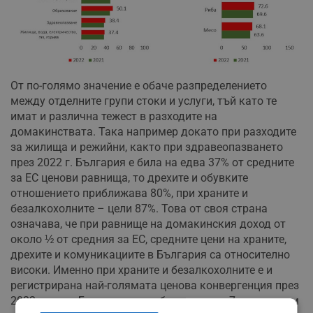
От по-голямо значение е обаче разпределението
между отделните групи стоки и услуги, тъй като те
имат и различна тежест в разходите на
домакинствата. Така например докато при разходите
за жилища и режийни, както при здравеопазването
през 2022 г. България е била на едва 37% от средните
за ЕС ценови равнища, то дрехите и обувките
отношението приближава 80%, при храните и
безалкохолните – цели 87%. Това от своя страна
означава, че при равнище на домакинския доход от
около ½ от средния за ЕС, средните цени на храните,
дрехите и комуникациите в България са относително
високи. Именно при храните и безалкохолните е и
регистрирана най-голямата ценова конвергенция през
2022 г., като България се е сближила със 7 пункта към