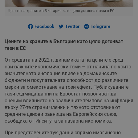
Цените на храните в България като цяло догонват тези в ЕС
Facebook
Twitter
Telegram
Цените на храните в България като цяло догонват
тези в ЕС
От средата на 2022 г. динамиката на цените е сред
най-важните икономически теми – от начина по който
значителната инфлация влияе на домакинските
бюджети и покупателната способност до различните
мерки за омекотяване на този ефект. Публикуваните
тази седмица данни на Евростат позволяват да
оценим влиянието на различните темпове на инфлация
върху 27-те страни членки и тяхното отстояние от
средните ценови равнища на Европейския съюз,
съобщиха от Инситута за пазарна икономика.
При представените тук данни спрямо имагинерно