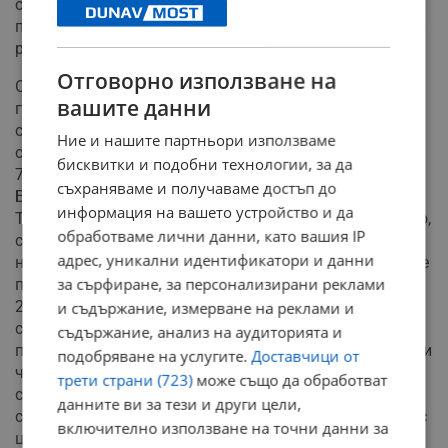
средноевропейските цени. При транспорта
повишението на индекса е с 5 пункта, най-вече заради
ръста при горивата.
Отговорно използване на
Още по-интересно е разпределението в рамките на
вашите данни
групата на хранителните стоки, които и най-често
стават обект на сравнения. Докато при месото
Ние и нашите партньори използваме
средната цена е 68% от тази на ЕС-27, при рибата –
бисквитки и подобни технологии, за да
73%, то има две групи стоки при които цените в
съхраняваме и получаваме достъп до
България през 2022 г. остават много над средните.
информация на вашето устройство и да
Това са маслата и мазнините – 134%, както и млякото,
обработваме лични данни, като вашия IP
сиренето и яйцата – 123%. Въпреки че още в средата
адрес, уникални идентификатори и данни
на миналото десетилетие цените на яйцата и млечните
за сърфиране, за персонализирани реклами
продукти минават 90% от средноевропейските, през
2020 г. в хода на ковид пандемията те вече са над
и съдържание, измерване на реклами и
средните. При мазнините и маслата изравняването
съдържание, анализ на аудиторията и
пък изравняването се случва още през 2013 г. Въпреки
подобряване на услугите.
Доставчици от
че при всички групи храни има осезаемо сближаване
трети страни (723)
може също да обработват
със средноевропейските нива през 2022 г., млякото,
данните ви за тези и други цели,
сиренето и яйцата и тук се нареждат на първо място с
включително използване на точни данни за
цели 12 пункта ръст. Тези големи отклонения и