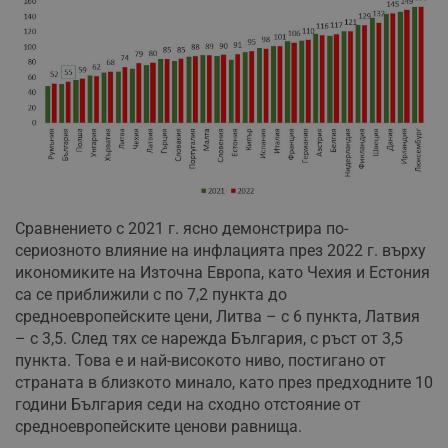
Сравнението с 2021 г. ясно демонстрира по-
сериозното влияние на инфлацията през 2022 г. върху
икономиките на Източна Европа, като Чехия и Естония
са се приближили с по 7,2 пункта до
средноевропейските цени, Литва – с 6 пункта, Латвия
– с 3,5. След тях се нарежда България, с ръст от 3,5
пункта. Това е и най-високото ниво, постигано от
страната в близкото минало, като през предходните 10
години България седи на сходно отстояние от
средноевропейските ценови равнища.