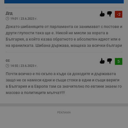
с
по-горе в полето "Твоето име". Никаква лична информация за вас
з
няма да бъде съхранявана при нас или показвана на други
с
потребители.
п
Дгд
-2
о
19:01 | 23.6.2023 г.
р
п
Докато шибаняците от парламента се занимават с постове и 
н
п
други глупости така ще е. Никой не мисли за хората в 
к
България, а който казва обратното е абсолютен идиот или е 
ч
п
на хранилката. Шибана държава, мащеха за всички българи
с
б
сс
__cf_bm
29
Т
Cloudflare Inc.
5
минути
с
.twitter.com
14:55 | 23.6.2023 г.
59
р
секунди
м
Почти всичко е по скъпо а къде са доходите и държавата 
б
защо не се намеси едни и същи стоки в едни и същи вериги 
о
у
в България и в Европа там са значително по евтини знаем го 
п
масово а политиците мълчат!!!
о
и
т
receive-cookie-deprecation
.hit.gemius.pl
1 година
Т
РЕКЛАМА
с
с
н
н