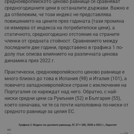
средноевропейското ценово равнище се сравняват
средногодишните цени в останалите държави. Важно е
да отбележим, че този индекс не представлява
повишението на цените през годината (тази промяна
се измерва от индекса на потребителски цени), а
статичното, средногодишно отстояние на страните
членки от средната стойност. Сравнението между
последните две години, представено в графика 1 по-
долу пък описва влиянието на различната ценова
динамика през 2022 г.
Практически, средноевропейското ценово равнище е
много близко до това в Испания (98) и Италия (101), а
повечето западноевропейски страни с изключение на
Португалия се нареждат над него. Обратно, с най-
ниски средни цени са Румъния (52) и България (55),
което означава, че те са почти наполовина по-ниски от
средното равнище за целия ЕС.