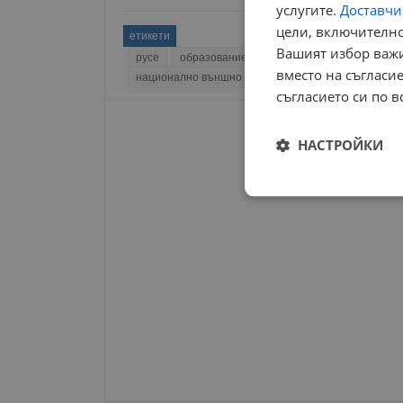
услугите.
Доставчиц
цели, включително
етикети
Вашият избор важи
русе
образование
изпити
математическа
вместо на съгласие
национално външно оценяване
допълнителни 
съгласието си по в
НАСТРОЙКИ
Строго
необходимо
Строго н
Строго необходимите б
на акаунта. Уебсайтът 