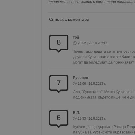
етническа основа, както и коментари написани с
Списък с коментари
Име
Доставчи
Доста
Име
Име
Домейн
Доме
Име
той
__Secure-ROLLOUT_T
8
__gfp_s_64b
_sharedID
.dunavmo
.vbox
23:52 | 23.10.2023 г.
cfzs_google-analytics_v
YSC
Точно така- децата се готвят серио
__Secure-YNID
другаря Кунчев какво като е било т
VISITOR_INFO1_LIVE
могат да боледуват, да преживяват с
g_state
FCCDCF
mid
.duna
Meta Pla
cfz_google-analytics_v4
Inc.
_sharedID_cst
.duna
.instagra
Русенец
7
15:06 | 16.8.2023 г.
Ало, "Дунавмост", Митко Кунчев е п
Gtest
Gemiu
под снимката, където пише, че е ди
.hit.ge
В.П.
6
Gdyn
Gemiu
13:33 | 16.8.2023 г.
.hit.ge
Кунчев , защо държите Росица Георг
пагубна за Русенското образование 