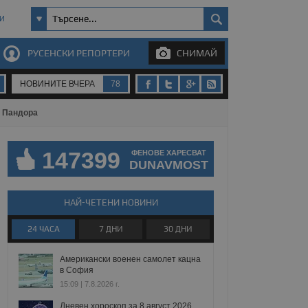
И
РУСЕНСКИ РЕПОРТЕРИ
СНИМАЙ
НОВИНИТЕ ВЧЕРА
78
а Пандора
147399
ФЕНОВЕ ХАРЕСВАТ
DUNAVMOST
НАЙ-ЧЕТЕНИ НОВИНИ
24 ЧАСА
7 ДНИ
30 ДНИ
Американски военен самолет кацна
в София
15:09 | 7.8.2026 г.
Дневен хороскоп за 8 август 2026