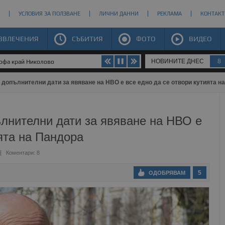
УСЛОВИЯ ЗА ПОЛЗВАНЕ
ЛИЧНИ ДАННИ
РЕКЛАМА
КОНТАКТ
ЗВЛЕЧЕНИЯ
СЪБИТИЯ
ФОТО
ВИДЕО
НОВИНИТЕ ДНЕС
8
няемите за фентанил...
 допълнителни дати за явяване на НВО е все едно да се отвори кутията н
лнителни дати за явяване на НВО е
ията на Пандора
Коментари: 8
5
ОДОБРЯВАМ