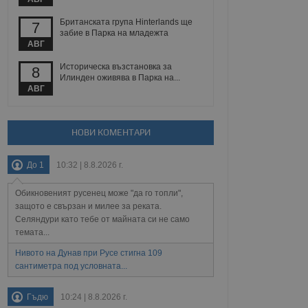
йният потребител може
 уебсайт.
Британската група Hinterlands ще
7
забие в Парка на младежта
АВГ
Описание
Историческа възстановка за
8
Илинден оживява в Парка на...
АВГ
ребителски
елското поведение и
раници на сайта. Тя
яване на сайта. Тя
не на прегледи на
формация, която е
взаимодействат с
нкционалност в целия
прекарано на
НОВИ КОМЕНТАРИ
редпочитанията на
 сайтове; тя може
остта на социалните
тора на сайта.
използва новата или
До 1
10:32 | 8.8.2026 г.
елски взаимодействия
нето и потребителския
Обикновеният русенец може "да го топли",
защото е свързан и милее за реката.
рез събиране на данни
Селяндури като тебе от майната си не само
 помага за
темата...
отребителите се
тапите на тестване.
Нивото на Дунав при Русе стигна 109
тистически данни,
сантиметра под условната...
 броя на посещенията,
 са били заредени.
елския опит.
Гъдю
10:24 | 8.8.2026 г.