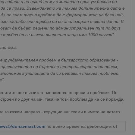
 години и на никой не му е минавало през ум досега да
 да се прави. Въвеждането на такива допълнителни дати е
 Аз не знам такъв проблем да е формиран ясно на база най-
го задълбочено трябва да се анализират такива данни. В
могат да бъдат решени по административен път по друг
ва трябва да се изясни въпросът защо има 1000 случая".
система:
е фундаментален проблем в българското образование -
ъществуването на държавен централизиран план прием,
автономия в училищата да си решават такива проблеми,
е".
изпитите, ще възникнат множество въпроси и проблеми. По
троен по друг начин, така че този проблем да не се поражда.
а го кажем направо - корупционни схеми в името на детето.
ews@dunavmost.com
по всяко време на денонощието!