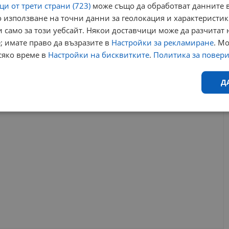
и от трети страни (723)
може също да обработват данните в
 използване на точни данни за геолокация и характеристик
 само за този уебсайт. Някои доставчици може да разчитат 
 гимназия
управление
оценки
7 клас
митко кунчев
; имате право да възразите в
Настройки за рекламиране
. М
дати
сяко време в
Настройки на бисквитките
.
Политика за повер
РЕКЛАМА
Д
Ефективност
Таргетиране
Функционалност
Н
еобходимо
Ефективност
Таргетиране
Функционалност
Неклас
исквитки позволяват основната функционалност на уебсайта, като потребителско
не може да се използва правилно без строго необходими бисквитки.