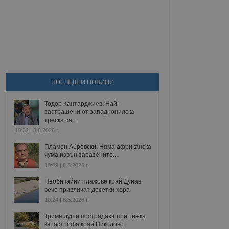
ПОСЛЕДНИ НОВИНИ
Тодор Кантарджиев: Най-
застрашени от западнонилска
треска са...
10:32 | 8.8.2026 г.
Пламен Абровски: Няма африканска
чума извън заразените...
10:29 | 8.8.2026 г.
Необичайни плажове край Дунав
вече привличат десетки хора
10:24 | 8.8.2026 г.
Трима души пострадаха при тежка
катастрофа край Николово