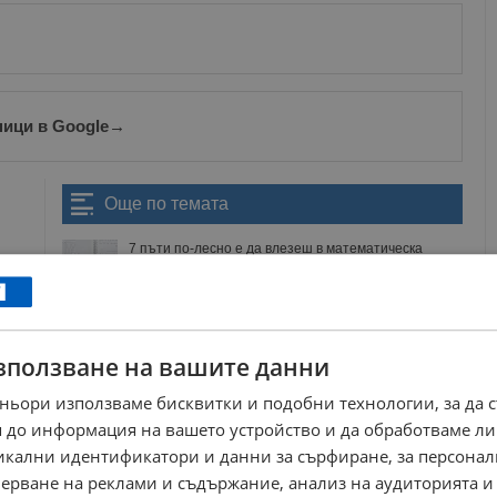
ници в Google
→
Още по темата
7 пъти по-лесно е да влезеш в математическа
гимназия, ако си в точния...
11:12 | 29.7.2026 г.
Над 110 000 ученици се явяват на изпити
21:51 | 16.6.2026 г.
зползване на вашите данни
Чавдар Влъчков: Отрежат ли математическата
паралелка в Русе, губим...
ньори използваме бисквитки и подобни технологии, за да 
16:04 | 4.6.2026 г.
 до информация на вашето устройство и да обработваме ли
Учителка от Русе взе наградата "Стоян
никални идентификатори и данни за сърфиране, за персона
Михайловски"
ерване на реклами и съдържание, анализ на аудиторията и
13:49 | 27.5.2026 г.