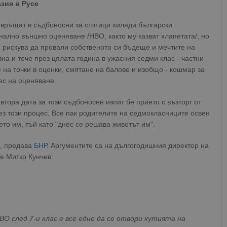
зия в Русе
евръщат в съдбоносни за стотици хиляди български
нално външно оценяване /НВО, както му казват хлапетата/, но
и, рискува да провали собственото си бъдеще и мечтите на
зна и тече през цялата година в ужасния седми клас - частни
 на точки в оценки, смятане на балове и изобщо - кошмар за
ес на оценяване.
тора дата за този съдбоносен изпит бе прието с възторг от
ез този процес. Все пак родителите на седмокласниците освен
ето им, тъй като "днес се решава животът им".
о, предава
БНР
. Аргументите са на дългогодишния директор на
е Митко Кунчев:
О след 7-и клас е все едно да се отвори кутията на