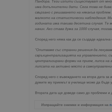
Пандора. Тези изпити съществуват от много
има допълнителни дати. Сега това не бива
свързано с решаването на някакъв проблем.
малкото на статистически наблюдения. Мно
годината има такива десетина случая. Те 
начин. Ако става дума за 1000 случая, тога
Според него няма как да се създаде идеална 
"Опитваме със странни решения да лекувам
свръхцентрализацията на управлението, с
централизирани форми на прием, липса на 
липсата на активно място в самоуправлени
Според него с въвеждането на втора дата за 
думите му приемът в училище може да бъде ус
Втората дата ще доведе само до проблеми и д
Изпращайте снимки и информация на
n