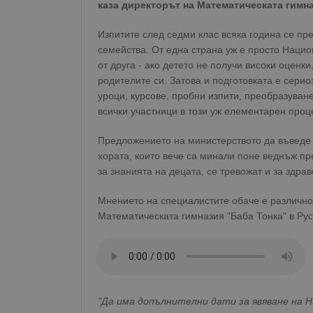
каза директорът на Математическата гимна
Изпитите след седми клас всяка година се пр
семейства. От една страна уж е просто Нацио
от друга - ако детето не получи високи оценк
родителите си. Затова и подготовката е серио
уроци, курсове, пробни изпити, преобразуване
всички участници в този уж елементарен проц
Предложението на министерството да въведе в
хората, които вече са минали поне веднъж пр
за знанията на децата, се тревожат и за здрав
Мнението на специалистите обаче е различн
Математическата гимназия "Баба Тонка" в Рус
"Да има допълнителни дати за явяване на НВ