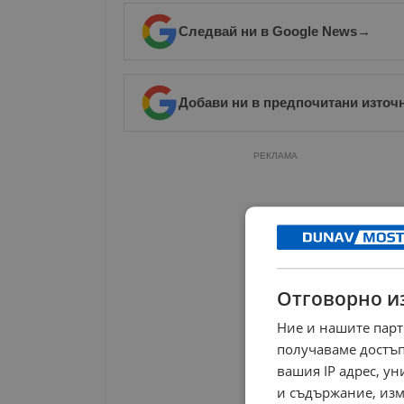
Следвай ни в Google News
→
Добави ни в предпочитани източ
РЕКЛАМА
Отговорно и
Ние и нашите парт
получаваме достъп
вашия IP адрес, у
и съдържание, изм