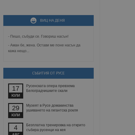
не, зададена от уеб
ВИЦ НА ДЕНЯ
 ASP.NET MVC
спре неразрешеното
т, известно като
тове. Той не съдържа
- Пешо, събуди се. Говориш насън!
щожава при затваряне
- Аман бе, жена. Остави ме поне насън да
кажа нещо...
ение на съгласието на
ст за тяхното
а данни за съгласието
ични политики и
антира, че техните
 сесии.
СЪБИТИЯ ОТ РУСЕ
аничаване между хората
а, за да се правят
Русенската опера превзема
17
хния уебсайт.
Белоградчишките скали
ЮЛИ
сигнализира на
Музеят в Русе домакинства
29
 на бисквитките,
ушиването на гигантска рокля
а съответствие и
ЮЛИ
ндарти и
Безплатна тренировка на открито
4
ck и предоставя
събира русенци на кея
требител използва
АВГ