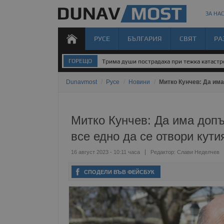
ЗА НАС
РУСЕ
БЪЛГАРИЯ
СВЯТ
РА
ГОРЕЩО
Окръжен съд - Русе остави петима от обви
Dunavmost
/
Русе
/
Новини
/
Митко Кунчев: Да има
Митко Кунчев: Да има допъ
все едно да се отвори кут
16 август 2023 - 10:11 часа
Редактор:
Слави Неделчев
СПОДЕЛИ ВЪВ ФЕЙСБУК