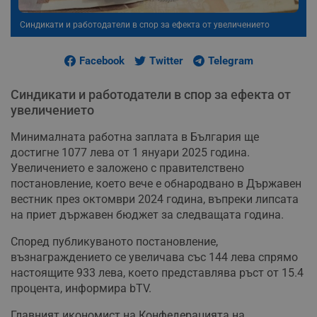
Синдикати и работодатели в спор за ефекта от увеличението
Facebook
Twitter
Telegram
Синдикати и работодатели в спор за ефекта от
увеличението
Минималната работна заплата в България ще
достигне 1077 лева от 1 януари 2025 година.
Увеличението е заложено с правителствено
постановление, което вече е обнародвано в Държавен
вестник през октомври 2024 година, въпреки липсата
на приет държавен бюджет за следващата година.
Според публикуваното постановление,
възнаграждението се увеличава със 144 лева спрямо
настоящите 933 лева, което представлява ръст от 15.4
процента, информира bTV.
Главният икономист на Конфедерацията на