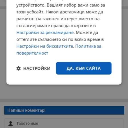
устройството. Вашият избор важи само за
този уебсайт. Някои доставчици може да
РЕКЛАМА
разчитат на законен интерес вместо на
съгласие; имате право да възразите в
Настройки за рекламиране
. Можете да
оттеглите съгласието си по всяко време в
Настройки на бисквитките
.
Политика за
поверителност
НАСТРОЙКИ
ДА, КЪМ САЙТА
Строго
Ефективност
необходимо
Напиши коментар!
Таргетиране
Функционалност