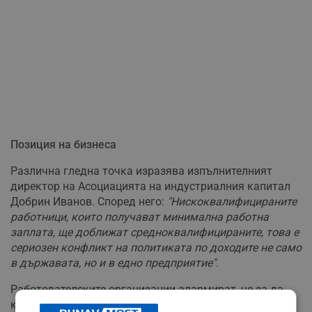
Позиция на бизнеса
Различна гледна точка изразява изпълнителният
директор на Асоциацията на индустриалния капитал
Добрин Иванов. Според него:
"Нискоквалифицираните
работници, които получават минимална работна
заплата, ще доближат средноквалифицираните, това е
сериозен конфликт на политиката по доходите не само
в държавата, но и в едно предприятие"
.
Работодателските организации алармират, че за да
компенсират увеличението на възнагражденията,