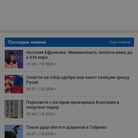
з
с
п
о
р
п
н
п
к
ч
Последни новини
Още новини
п
с
Наталия Ефремова: Минималната заплата няма да
б
е 620 евро
__cf_bm
29
Т
Cloudflare Inc.
21:03 | 7.8.2026 г.
минути
с
.twitter.com
59
р
секунди
м
Сенатът на САЩ одобри нов пакет санкции срещу
б
Русия
о
у
20:57 | 7.8.2026 г.
п
о
и
Парковете с батерии превърнаха България в
т
енергиен лидер
receive-cookie-deprecation
.hit.gemius.pl
1 година
Т
20:54 | 7.8.2026 г.
с
с
н
Токов удар уби ято щъркели в Габрово
н
20:51 | 7.8.2026 г.
п