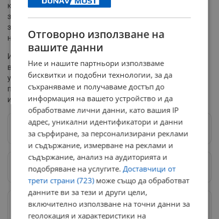
което води до натиск за повишаване и на останалите
заплати, много предприятия са принудени да
замразят инвестициите си. Това според тях води до
Отговорно използване на
намалена конкурентоспособност.
вашите данни
Икономически анализатори предупреждават за
Ние и нашите партньори използваме
възможни негативни последици от рязкото
бисквитки и подобни технологии, за да
увеличение - съкращаване на персонал в някои
съхраняваме и получаваме достъп до
предприятия или увеличаване на сивия сектор в
информация на вашето устройство и да
икономиката.
обработваме лични данни, като вашия IP
адрес, уникални идентификатори и данни
Следвай ни в Google News
→
за сърфиране, за персонализирани реклами
и съдържание, измерване на реклами и
съдържание, анализ на аудиторията и
Предпочитани източници
→
подобряване на услугите.
Доставчици от
трети страни (723)
може също да обработват
данните ви за тези и други цели,
Изпращайте снимки и информация на
включително използване на точни данни за
news@dunavmost.com
геолокация и характеристики на