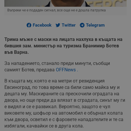
Въпреки че е подаден сигнал, все още не е дошла патрулка
Facebook
Twitter
Telegram
Трима мъже с маски на лицата нахлуха в къщата на
бившия зам. министър на туризма Бранимир Ботев
във Варна.
За нападението, станало преди минути, съобщи
самият Ботев, предава
OFFNews .
В къщата му, която е на метри от резиденция
Евсиноград, по това време са били само майка му и
децата му. Маскираните са прескочили оградата на
двора, но още преди да влязат в сградата, синът му ги
е видял и се е развикал. Вероятно, защото е чул
виковете му, шофьор на автомобил е обърнал колата
към двора, осветил е с фаровете нападателите и те са
избягали, качвайки се в друга кола.