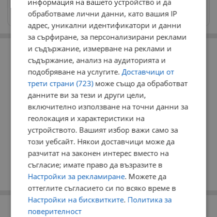
информация на вашето устройство и да
Изпращайте снимки и информация на
обработваме лични данни, като вашия IP
news@dunavmost.com
адрес, уникални идентификатори и данни
за сърфиране, за персонализирани реклами
РЕКЛАМА
и съдържание, измерване на реклами и
съдържание, анализ на аудиторията и
подобряване на услугите.
Доставчици от
трети страни (723)
може също да обработват
данните ви за тези и други цели,
включително използване на точни данни за
геолокация и характеристики на
устройството. Вашият избор важи само за
този уебсайт. Някои доставчици може да
разчитат на законен интерес вместо на
съгласие; имате право да възразите в
Настройки за рекламиране
. Можете да
оттеглите съгласието си по всяко време в
Настройки на бисквитките
.
Политика за
РЕКЛАМА
поверителност