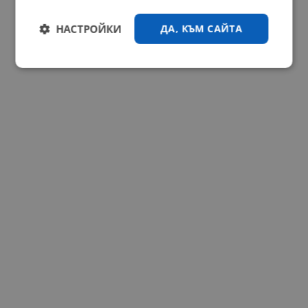
НАСТРОЙКИ
ДА, КЪМ САЙТА
Строго
Ефективност
необходимо
Таргетиране
Функционалност
Некласифицирани
Строго необходимо
Ефективност
Таргетиране
Функционалност