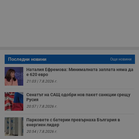
Некласифицирани
Строго необходимите бисквитки позволяват основната
функционалност на уебсайта, като потребителско
влизане и управление на акаунта. Уебсайтът не може да
се използва правилно без строго необходими
бисквитки.
Валиден
Име
Доставчик
/
Домейн
О
до
Последни новини
Още новини
__RequestVerificationToken
Сесия
Т
Microsoft
п
Corporation
Наталия Ефремова: Минималната заплата няма да
ф
www.dunavmost.com
е 620 евро
з
п
21:03 | 7.8.2026 г.
и
п
A
Сенатът на САЩ одобри нов пакет санкции срещу
т
Русия
е
д
20:57 | 7.8.2026 г.
н
п
с
Парковете с батерии превърнаха България в
у
енергиен лидер
и
ф
20:54 | 7.8.2026 г.
н