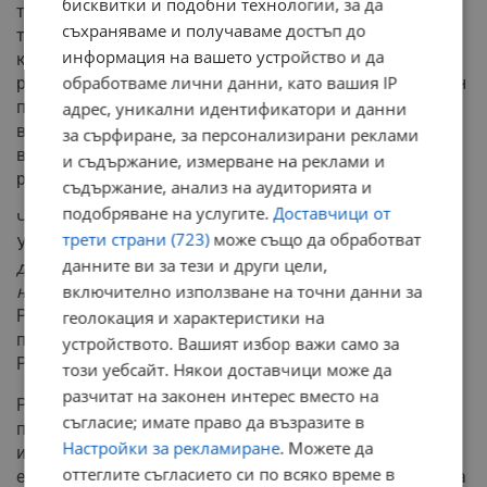
бисквитки и подобни технологии, за да
това как можем да го развиваме заедно, както в
съхраняваме и получаваме достъп до
търговската сфера, така и в инвестиционния
информация на вашето устройство и да
компонент, използвайки европейски средства, каза
обработваме лични данни, като вашия IP
румънският премиер и посочи, че съществува огромен
потенциал между двете страни. По думите му две
адрес, уникални идентификатори и данни
важни посоки са активното участие в процеса по
за сърфиране, за персонализирани реклами
възстановяване на Украйна и подкрепата за
и съдържание, измерване на реклами и
развитието на Република Молдова.
съдържание, анализ на аудиторията и
подобряване на услугите.
Доставчици от
Чолаку подчерта пълната подкрепа на Румъния за
трети страни (723)
може също да обработват
Украйна „в тези трудни времена“ и посочи, че „
трябва
данните ви за тези и други цели,
да продължим да оказваме на Украйна цялата
включително използване на точни данни за
необходима подкрепа (...)
“. Той отбеляза още, че
Румъния изцяло подкрепя започване на преговори по
геолокация и характеристики на
присъединяване към ЕС както с Украйна, така и с
устройството. Вашият избор важи само за
Република Молдова.
този уебсайт. Някои доставчици може да
разчитат на законен интерес вместо на
Румънският премиер заяви, че съществуват
съгласие; имате право да възразите в
предпоставки Румъния да се превърне в енергиен хъб
Настройки за рекламиране
. Можете да
и изтъкна многобройните собствени ресурси и
оттеглите съгласието си по всяко време в
енергийни проекти. По думите му тази сфера предлага