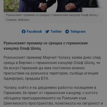
Румънският премиер се срещна с германския канцлер Олаф Шолц
/
Снимка: Фейсбук
Facebook
Twitter
Telegram
Румънският премиер се срещна с германския
канцлер Олаф Шолц
Румънският премиер Марчел Чолаку заяви днес след
среща в Берлин с германския канцлер Олаф Шолц, че
би искал Германия да има постоянно военно
присъствие на румънска територия, съобщи агенция
Аджерпрес, предава БТА.
Чолаку, който е на двудневно работно посещение в
Германия, бе приет от германския канцлер, с когото
обсъдиха присъединяването на Румъния към
Шенгенското пространство, политиката на сигурност и