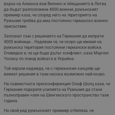
върха на Алианса във Вилнюс и обещанието в Литва
да бъдат разположени 4000 военни, румънският
премиер каза, че според него на територията на
Румъния трябва да има постоянно германско военно
присъствие.
Запознат съм с решението на Германия да изпрати
4000 войници... Надявам се, че скоро ще имаме на
румънска територия постоянни германски войски.
Очевидно е, че ще бъде дълъг конфликт, каза Марчел
Чолаку по повод войната в Украйна.
Той изрази надежда, че с германския канцлер ще
вземат решения в тази насока възможно най-скоро.
На съвместната пресконференция Олаф Шолц каза, че
Германия подкрепя усилията на Румъния да стане
пълноправен член на Шенгенското пространство тази
година.
На свой ред румънският премиер отбеляза, че