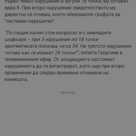
първо тежко нарушение и загуби 18 точки, му остават
едва 8. При второ нарушение свидетелството му
директно се отнема, което обезсмисля графата за
"системен нарушител".
"По същия начин стои въпросът и с немладите
шофьори – при 3 нарушения по 18 точки
аритметиката показва, че са 54. На третото нарушение
тогава как се взимат 26 точки?"
, попита Георгиев в
телевизионния ефир. От асоциацията настояват
нарушенията да се регистрират, като още при второ
провинение да следва временно отнемане на
книжката.
РЕКЛАМА