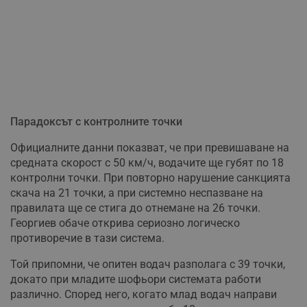
Парадоксът с контролните точки
Официалните данни показват, че при превишаване на
средната скорост с 50 км/ч, водачите ще губят по 18
контролни точки. При повторно нарушение санкцията
скача на 21 точки, а при системно неспазване на
правилата ще се стига до отнемане на 26 точки.
Георгиев обаче открива сериозно логическо
противоречие в тази система.
Той припомни, че опитен водач разполага с 39 точки,
докато при младите шофьори системата работи
различно. Според него, когато млад водач направи