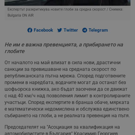
Експертът разкритикува новите глоби за средна скорост
/ Снимка:
Bulgaria ON AIR
Facebook
Twitter
Telegram
Не им е важна превенцията, а прибирането на
глобите
От началото на май влизат в сила нови, драстични
санкции за превишаване на средната скорост по
републиканската пътна мрежа. Според подготвените
промени в наредбата, водачите могат да останат без
шофьорска книжка, ако бъдат засечени да се движат
с над 40 км/ч над позволения лимит в контролираните
участъци. Според експертите в бранша обаче, мярката
е математически недомислена и обслужва единствено
събирането на глоби, а не реалната превенция на пътя.
Председателят на "Асоциация за квалификация на
автомобилистите в България" Красимир Георгиев