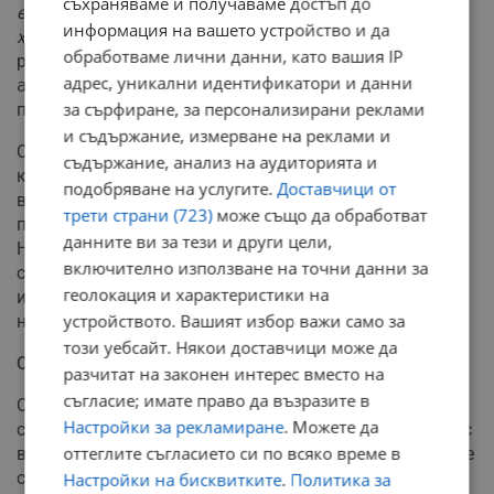
съхраняваме и получаваме достъп до
електронен тест. МВР живее във времето на
информация на вашето устройство и да
хартиените листовки"
, възмути се експертът. Той
обработваме лични данни, като вашия IP
разкри, че браншът е спечелил дело във
"Върховен
адрес, уникални идентификатори и данни
административен съд"
, но институциите
за сърфиране, за персонализирани реклами
продължават да игнорират съдебното решение.
и съдържание, измерване на реклами и
Съдебни пречки спъват и използването на самите
съдържание, анализ на аудиторията и
камери по пътищата. Георгиев подчерта, че
подобряване на услугите.
Доставчици от
върховните магистрати са ограничили достъпа на
трети страни (723)
може също да обработват
полицията до пълния масив от данни на
данните ви за тези и други цели,
Националното тол управление. Според решението на
включително използване на точни данни за
съда, полицията има право да извлича единствено
геолокация и характеристики на
информацията, която е пряко свързана с конкретно
устройството. Вашият избор важи само за
нарушение, а не да сваля целия поток от записи.
този уебсайт. Някои доставчици може да
Санкции без превенция
разчитат на законен интерес вместо на
съгласие; имате право да възразите в
Според специалистите масовото отнемане на
Настройки за рекламиране
. Можете да
свидетелства за управление няма да реши проблема с
оттеглите съгласието си по всяко време в
войната по пътищата, тъй като водачите отдавна не се
стряскат от финансовите санкции.
Настройки на бисквитките
.
Политика за