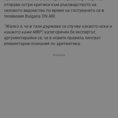
отправи остри критики към ръководството на
силовото ведомство по време на гостуването си в
телевизия Bulgaria ON AIR.
"Жалко е, че в тази държава се случва каквото иска и
каквото каже МВР"
, категоричен бе експертът,
аргументирайки се, че в новите правила липсват
елементарни познания по аритметика.
РЕКЛАМА