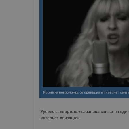
Русенска невроложка се превърна в интернет сенз
Русенска невроложка записа кавър на един
интернет сензация.