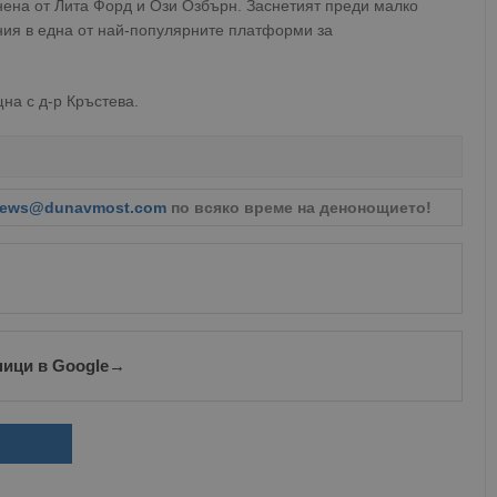
лнена от Лита Форд и Ози Озбърн. Заснетият преди малко
ния в една от най-популярните платформи за
на с д-р Кръстева.
ews@dunavmost.com
по всяко време на денонощието!
ници в Google
→