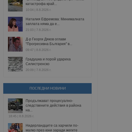
катастрофа край...
10:04 | 8.8.2026 г.
Наталия Ефремова: Минималната
заплата няма да е...
21:03 | 7.8.2026 г.
Д-р Георги Дяков оглави
"Прогресивна България" в...
09:47 | 8.8.2026 г.
Градушка и порой удариха
Силистренско
20:09 | 7.8.2026 г.
ПОСЛЕДНИ НОВИНИ
Продължават процесуално-
следствените действия в района
на...
18:45 | 8.8.2026 г.
Нидерландците са харчили по-
малко през юни заради жегите