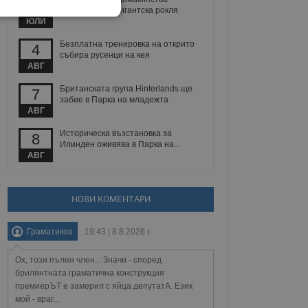
29
ушиването на гигантска рокля
екласифицирани
ЮЛИ
Безплатна тренировка на открито
4
събира русенци на кея
АВГ
Британската група Hinterlands ще
7
забие в Парка на младежта
АВГ
ифицирани
Историческа възстановка за
8
Илинден оживява в Парка на...
 влизане и управление
АВГ
НОВИ КОМЕНТАРИ
не, зададена от уеб
 ASP.NET MVC
Граматиков
19:43 | 8.8.2026 г.
спре неразрешеното
т, известно като
тове. Той не съдържа
Ох, този пълен член... Значи - според
щожава при затваряне
брилянтната граматична конструкция
премиерЪТ е замерил с яйца депутатА. Език
ение на съгласието на
мой - враг...
ст за тяхното