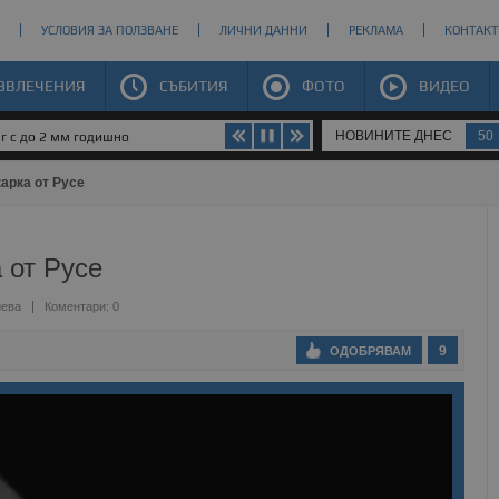
УСЛОВИЯ ЗА ПОЛЗВАНЕ
ЛИЧНИ ДАННИ
РЕКЛАМА
КОНТАКТ
ЗВЛЕЧЕНИЯ
СЪБИТИЯ
ФОТО
ВИДЕО
НОВИНИТЕ ДНЕС
50
юг с до 2 мм годишно
карка от Русе
 от Русе
иева
Коментари: 0
9
ОДОБРЯВАМ