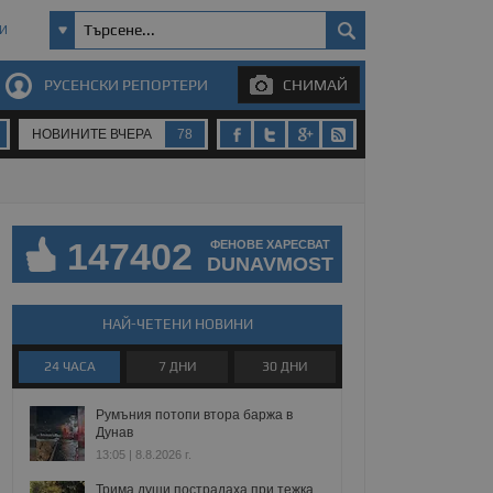
И
РУСЕНСКИ РЕПОРТЕРИ
СНИМАЙ
НОВИНИТЕ ВЧЕРА
78
147402
ФЕНОВЕ ХАРЕСВАТ
DUNAVMOST
НАЙ-ЧЕТЕНИ НОВИНИ
24 ЧАСА
7 ДНИ
30 ДНИ
Румъния потопи втора баржа в
Дунав
13:05 | 8.8.2026 г.
Трима души пострадаха при тежка