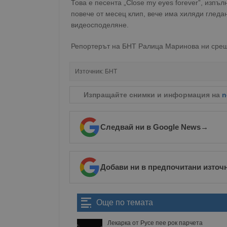
Това е песента „Close my eyes forever”, изпъ
повече от месец клип, вече има хиляди гледа
видеосподеляне.
Репортерът на БНТ Ралица Маринова ни срещ
Източник:
БНТ
Изпращайте снимки и информация на
n
Следвай ни в Google News
→
Добави ни в предпочитани източ
Още по темата
Лекарка от Русе пее рок парчета