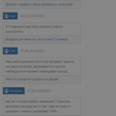
а данни за съгласието
Депутат замери с яйца премиерът на Косово
ични политики и
антира, че техните
 сесии.
dgd
19:17 | 8.8.2026 г.
аничаване между хората
а, за да се правят
27-годишната му баба сигурно е много
хния уебсайт.
разстроена.
сигнализира на
Младеж уби чичо си с кол в село Странско
 на бисквитките,
а съответствие и
ндарти и
Око
17:36 | 8.8.2026 г.
ck и предоставя
Има шепа доволни които ще продават водата
требител използва
на свръх печалби. Държавните и частни
йният потребител може
 уебсайт.
наблюдатели пасивно наблюдават как ще...
Река По споделя съдбата на Дунав
Описание
Русенец
17:35 | 8.8.2026 г.
Що бе г-н Борисов(без уважение). Гранична
ребителски
елското поведение и
раници на сайта. Тя
яване на сайта. Тя
милиция( наследство от вас ) Ще ни пази от
не на прегледи на
формация, която е
взаимодействат с
дронове с палки и спрейове! ГЕРБ-...
нкционалност в целия
прекарано на