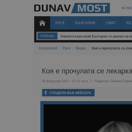
ЗА НАС
РУСЕ
БЪЛГАРИЯ
СВЯТ
РА
ГОРЕЩО
Земната кора край България се движи на 
Dunavmost
/
Русе
/
Видео
/
Коя е прочулата се ле
Коя е прочулата се лекарка
08 февруари 2017 - 07:12 часа
Редактор:
Симона Георг
СПОДЕЛИ ВЪВ ФЕЙСБУК