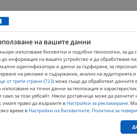
дват в
зползване на вашите данни
ньори използваме бисквитки и подобни технологии, за да 
гъл
 до информация на вашето устройство и да обработваме ли
никални идентификатори и данни за сърфиране, за персона
ерване на реклами и съдържание, анализ на аудиторията и
лекар
рок
кавър
ози озбърн
невроложка
и от трети страни (723)
може също да обработват данните в
 използване на точни данни за геолокация и характеристик
 само за този уебсайт. Някои доставчици може да разчитат 
; имате право да възразите в
Настройки за рекламиране
. М
сяко време в
Настройки на бисквитките
.
Политика за повер
Д