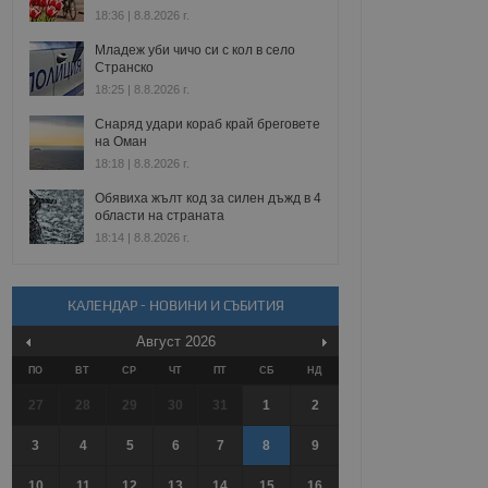
18:36 | 8.8.2026 г.
Младеж уби чичо си с кол в село
Странско
18:25 | 8.8.2026 г.
Снаряд удари кораб край бреговете
на Оман
18:18 | 8.8.2026 г.
Обявиха жълт код за силен дъжд в 4
области на страната
18:14 | 8.8.2026 г.
КАЛЕНДАР - НОВИНИ И СЪБИТИЯ
Август
2026
ПО
ВТ
СР
ЧТ
ПТ
СБ
НД
27
28
29
30
31
1
2
3
4
5
6
7
8
9
10
11
12
13
14
15
16