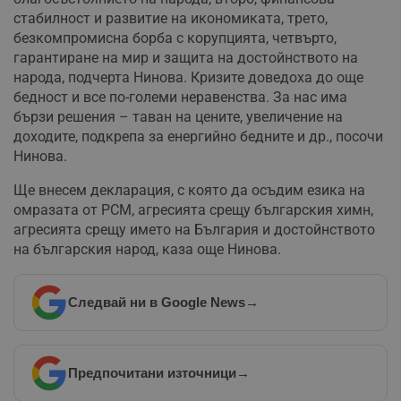
стабилност и развитие на икономиката, трето,
безкомпромисна борба с корупцията, четвърто,
гарантиране на мир и защита на достойнството на
народа, подчерта Нинова. Кризите доведоха до още
бедност и все по-големи неравенства. За нас има
бързи решения – таван на цените, увеличение на
доходите, подкрепа за енергийно бедните и др., посочи
Нинова.
Ще внесем декларация, с която да осъдим езика на
омразата от РСМ, агресията срещу българския химн,
агресията срещу името на България и достойнството
на българския народ, каза още Нинова.
Следвай ни в Google News
→
Предпочитани източници
→