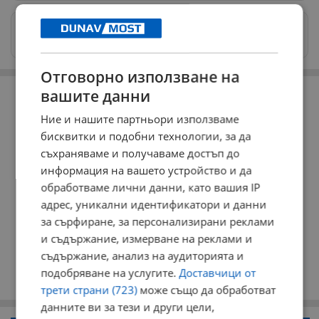
Изпращайте снимки и информация на
news@dunavmost.com
Отговорно използване на
РЕКЛАМА
вашите данни
Ние и нашите партньори използваме
бисквитки и подобни технологии, за да
съхраняваме и получаваме достъп до
информация на вашето устройство и да
обработваме лични данни, като вашия IP
адрес, уникални идентификатори и данни
за сърфиране, за персонализирани реклами
и съдържание, измерване на реклами и
съдържание, анализ на аудиторията и
подобряване на услугите.
Доставчици от
трети страни (723)
може също да обработват
данните ви за тези и други цели,