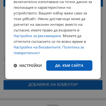
включително използване на точни данни за
Напиши коментар!
геолокация и характеристики на
устройството. Вашият избор важи само за
този уебсайт. Някои доставчици може да
разчитат на законен интерес вместо на
съгласие; имате право да възразите в
Настройки за рекламиране
. Можете да
оттеглите съгласието си по всяко време в
Настройки на бисквитките
.
Политика за
поверителност
Остават
2000
символа
НАСТРОЙКИ
ДА, КЪМ САЙТА
ОБНОВИ
Поради зачестилите злоупотреби в сайта, за да оставите анонимен
коментар или да гласувате изискваме да се идентифицирате с
google акаунт.
Строго
Ефективност
необходимо
Натискайки на бутона "Вход с google" по-долу, коментарът ви ще
бъде публикуван анонимно под псевдонима който сте попълнили
по-горе в полето "Твоето име". Никаква лична информация за вас
няма да бъде съхранявана при нас или показвана на други
потребители.
Таргетиране
Функционалност
РЕКЛАМА