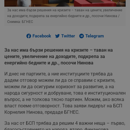
За нас има бързи решения на кризите – таван на цените, увеличение
на доходите, подкрепа за енергийно бедните и др., посочи Нинова
/
Снимка: БГНЕС
Facebook
Twitter
Telegram
За нас има бързи решения на кризите – таван на
цените, увеличение на доходите, подкрепа за
енергийно бедните и др., посочи Нинова
И днес не партиите, а ние институциите трябва да
дадем отговор можем ли да се справим с кризите,
можем ли да осигурим хоризонт за развитие, а на
народа сигурност и добруване, това е институционален
въпрос, а не толкова тясно партиен. Можем, ако всяка
власт поеме отговорност. Това заяви лидерът на БСП
Корнелия Нинова, предаде БГНЕС.
За нас от БСП трябва да решим 4 важни неща – първо,
благосъстоянието на народа, второ, финансова