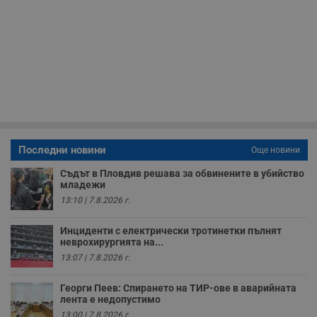
Corporation
ф
www.dunavmost.com
з
п
и
п
A
т
е
д
н
п
с
у
и
ф
Последни новини
Още новини
н
м
Съдът в Пловдив решава за обвинените в убийство
Т
младежи
и
п
13:10 | 7.8.2026 г.
у
з
б
Инциденти с електрически тротинетки пълнят
неврохирургията на...
VISITOR_PRIVACY_METADATA
5 месеца
Т
YouTube
4
с
13:07 | 7.8.2026 г.
.youtube.com
седмици
с
с
п
Георги Пеев: Спирането на ТИР-ове в аварийната
и
лента е недопустимо
п
13:00 | 7.8.2026 г.