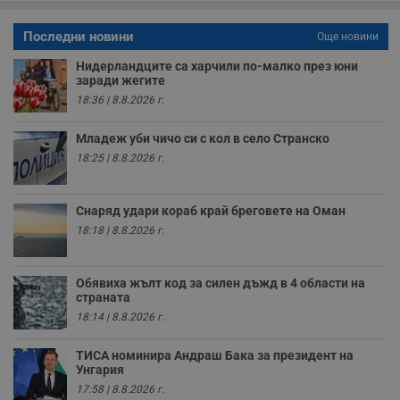
о
с
а
Последни новини
Още новини
р
у
з
Нидерландците са харчили по-малко през юни
з
заради жегите
п
18:36 | 8.8.2026 г.
ASP.NET_SessionId
Сесия
Т
Microsoft
с
Corporation
Младеж уби чичо си с кол в село Странско
D
www.dunavmost.com
п
18:25 | 8.8.2026 г.
и
т
к
п
Снаряд удари кораб край бреговете на Оман
и
у
18:18 | 8.8.2026 г.
р
к
п
д
Обявиха жълт код за силен дъжд в 4 области на
д
страната
п
у
18:14 | 8.8.2026 г.
ТИСА номинира Андраш Бака за президент на
Унгария
17:58 | 8.8.2026 г.
Доставчик
/
Валиден
Валиден