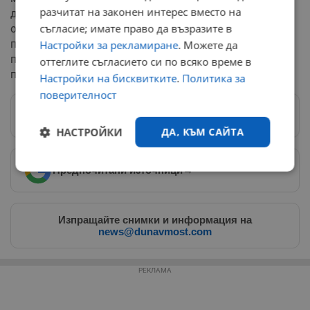
разчитат на законен интерес вместо на
доход скача до 2 300 евро. Проданов категорично
съгласие; имате право да възразите в
отхвърли обвиненията, че това е скрит данък,
припомняйки, че вноските носят преки социални
Настройки за рекламиране
. Можете да
придобивки под формата на по-високи обезщетения и
оттеглите съгласието си по всяко време в
пенсии.
Настройки на бисквитките
.
Политика за
поверителност
Следвай ни в Google News
→
НАСТРОЙКИ
ДА, КЪМ САЙТА
Предпочитани източници
→
Строго
Ефективност
необходимо
Изпращайте снимки и информация на
news@dunavmost.com
Таргетиране
Функционалност
РЕКЛАМА
Некласифицирани