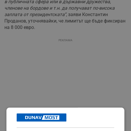
в публичната сфера или в държавни дружества,
членове на бордове и т.н. да получават по-висока
заплата от президентската“
, заяви Константин
Проданов, уточнявайки, че лимитът ще бъде фиксиран
на 8 000 евро.
РЕКЛАМА