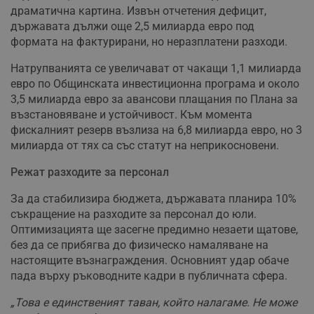
драматична картина. Извън отчетения дефицит,
държавата дължи още 2,5 милиарда евро под
формата на фактурирани, но неразплатени разходи.
Натрупванията се увеличават от чакащи 1,1 милиарда
евро по Общинската инвестиционна програма и около
3,5 милиарда евро за авансови плащания по Плана за
възстановяване и устойчивост. Към момента
фискалният резерв възлиза на 6,8 милиарда евро, но 3
милиарда от тях са със статут на неприкосновени.
Режат разходите за персонал
За да стабилизира бюджета, държавата планира 10%
съкращение на разходите за персонал до юли.
Оптимизацията ще засегне предимно незаети щатове,
без да се прибягва до физическо намаляване на
настоящите възнаграждения. Основният удар обаче
пада върху ръководните кадри в публичната сфера.
„Това е единственият таван, който налагаме. Не може