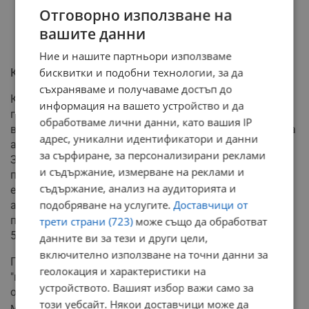
Отговорно използване на
вашите данни
Ние и нашите партньори използваме
бисквитки и подобни технологии, за да
Край на автоматичния ръст за чиновници
съхраняваме и получаваме достъп до
Кабинетът премахва досегашния механизъм, който
информация на вашето устройство и да
гарантираше автоматично увеличение на
обработваме лични данни, като вашия IP
възнагражденията в сектор "Сигурност" и държавната
адрес, уникални идентификатори и данни
администрация спрямо средната работна заплата.
за сърфиране, за персонализирани реклами
Занапред корекциите ще се решават година за година
и съдържание, измерване на реклами и
при гласуването на бюджета. Изключение се прави
съдържание, анализ на аудиторията и
единствено за системата на образованието, където
подобряване на услугите.
Доставчици от
автоматизмът остава гарантиран. Въпреки мерките,
планираният ръст на заплатите в бюджетния сектор с
трети страни (723)
може също да обработват
5% до края на тази година се запазва.
данните ви за тези и други цели,
включително използване на точни данни за
Пенсиите ще бъдат актуализирани по класическото
геолокация и характеристики на
"швейцарско правило" от 1 юли. В сферата на
устройството. Вашият избор важи само за
осигурителната политика държавата вдига
този уебсайт. Някои доставчици може да
минималния праг с 5%, а максималният осигурителен