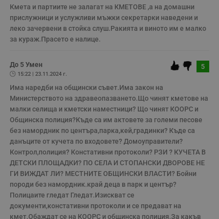
се използва правилно без строго необходими
Кмета и партиите не залагат на КМЕТОВЕ ,а на домашни 
бисквитки.
прислужници и услужливи мъжки секретарки наведени и 
Валиден
леко зачервени в стойка слуш.Ракията и виното им е малко 
Име
Доставчик
/
Домейн
О
до
за кураж.Прасето е налице.
__RequestVerificationToken
Сесия
Т
Microsoft
п
Corporation
ф
www.dunavmost.com
До 5 Умен
5
з
15:22 | 23.11.2024 г.
п
и
Има наредби на общински съвет.Има закон на 
п
A
Министерството на здравеопазването.Що чинят кметове на 
т
малки селища и кметски наместници? Що чинят КООРС и 
е
д
Общинска полиция?Къде са им актовете за големи песове 
н
без намордник по центъра,парка,кей,градинки? Къде са 
п
с
данъците от кучета по входовете? Домоуправители? 
у
и
Контрол,полиция? Констативни протоколи? РЗИ ? КУЧЕТА В 
ф
ДЕТСКИ ПЛОЩАДКИ? ПО СЕЛА И СТОПАНСКИ ДВОРОВЕ НЕ 
н
м
ГИ ВИЖДАТ ЛИ? МЕСТНИТЕ ОБЩИНСКИ ВЛАСТИ? Бойни 
Т
породи без намордник.край деца в парк и център? 
и
п
Полицаите гледат Гледат.Изискват се 
у
документи,констативни протоколи и се предават на 
з
б
кмет.Обаждат се на КООРС и общинска полиция.За какъв 