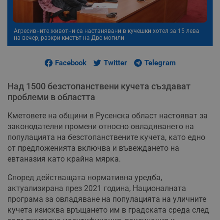
Агресивните животни са настанявани в кучешки хотел за 15 лева
на вечер, разкри кметът на Две могили
Facebook
Twitter
Telegram
Над 1500 безстопанствени кучета създават
проблеми в областта
Кметовете на общини в Русенска област настояват за
законодателни промени относно овладяването на
популацията на безстопанствените кучета, като едно
от предложенията включва и въвеждането на
евтаназия като крайна мярка.
Според действащата нормативна уредба,
актуализирана през 2021 година, Националната
програма за овладяване на популацията на уличните
кучета изисква връщането им в градската среда след