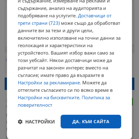
и съдържание, измерване на реклами и
съдържание, анализ на аудиторията и
подобряване на услугите.
Доставчици от
трети страни (723)
може също да обработват
данните ви за тези и други цели,
включително използване на точни данни за
геолокация и характеристики на
Остават
2000
символа
устройството. Вашият избор важи само за
този уебсайт. Някои доставчици може да
ОБНОВИ
Поради зачестилите злоупотреби в сайта, за да оставите анонимен
разчитат на законен интерес вместо на
коментар или да гласувате изискваме да се идентифицирате с
google акаунт.
съгласие; имате право да възразите в
Натискайки на бутона "Вход с google" по-долу, коментарът ви ще
Настройки за рекламиране
. Можете да
бъде публикуван анонимно под псевдонима който сте попълнили
оттеглите съгласието си по всяко време в
по-горе в полето "Твоето име". Никаква лична информация за вас
няма да бъде съхранявана при нас или показвана на други
Настройки на бисквитките
.
Политика за
потребители.
Забелязано
3
поверителност
03:19 | 24.11.2024 г.
Виждал съм как на кръстовището спират на червено и 
НАСТРОЙКИ
ДА, КЪМ САЙТА
преди да тръгнат пускат домашен любимец,някое 
куче.Картината е потресаваща повярвайте.Все едно малко 
дете се е изгубило и търси родителите си.Ужасни хора.Като 