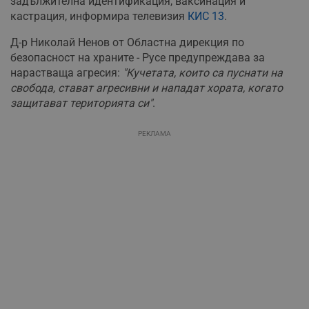
задължителна идентификация, ваксинация и
кастрация, информира телевизия
КИС 13
.
Д-р Николай Ненов от Областна дирекция по
безопасност на храните - Русе предупреждава за
нарастваща агресия:
"Кучетата, които са пуснати на
свобода, стават агресивни и нападат хората, когато
защитават територията си"
.
РЕКЛАМА