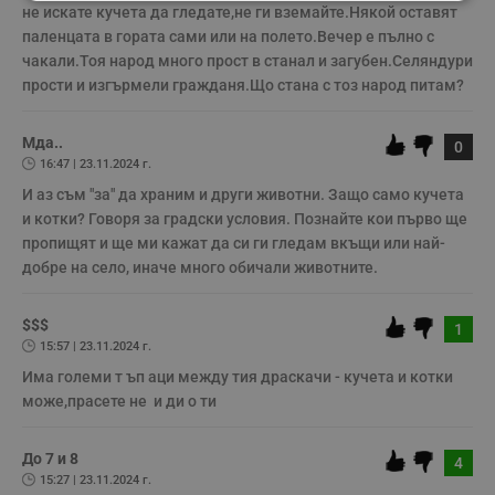
Строго
Ефективност
не искате кучета да гледате,не ги вземайте.Някой оставят 
необходимо
паленцата в гората сами или на полето.Вечер е пълно с 
чакали.Тоя народ много прост в станал и загубен.Селяндури 
прости и изгърмели гражданя.Що стана с тоз народ питам?
Таргетиране
Функционалност
Мда..
0
16:47 | 23.11.2024 г.
Некласифицирани
И аз съм "за" да храним и други животни. Защо само кучета 
и котки? Говоря за градски условия. Познайте кои първо ще 
пропищят и ще ми кажат да си ги гледам вкъщи или най-
добре на село, иначе много обичали животните.
$$$
1
15:57 | 23.11.2024 г.
Строго необходимо
Ефективност
Има големи т ъп аци между тия драскачи - кучета и котки 
Таргетиране
Функционалност
може,прасете не  и ди о ти
Некласифицирани
Строго необходимите бисквитки позволяват основната
До 7 и 8
4
функционалност на уебсайта, като потребителско
15:27 | 23.11.2024 г.
влизане и управление на акаунта. Уебсайтът не може да