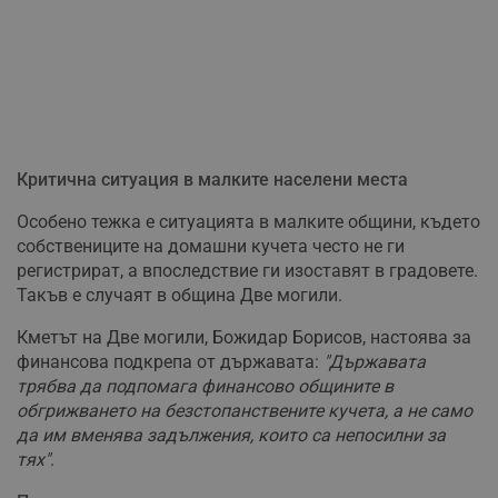
Критична ситуация в малките населени места
Особено тежка е ситуацията в малките общини, където
собствениците на домашни кучета често не ги
регистрират, а впоследствие ги изоставят в градовете.
Такъв е случаят в община Две могили.
Кметът на Две могили, Божидар Борисов, настоява за
финансова подкрепа от държавата:
"Държавата
трябва да подпомага финансово общините в
обгрижването на безстопанствените кучета, а не само
да им вменява задължения, които са непосилни за
тях"
.