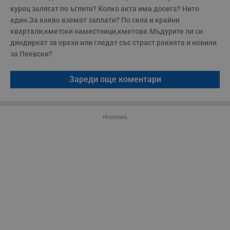
курец залягат по ъглите? Колко акта има досега? Нито 
VISITOR_PRIVACY_METADATA
5 месеца
Т
YouTube
4
с
.youtube.com
един.За какво вземат заплати? По села и крайни 
седмици
с
с
квартали,кметски наместници,кметове.Мъдурите ли си 
п
диндиркат за орехи или гледат със страст ракията и новини 
и
п
за Пеевски?
т
в
с
Зареди още коментари
з
с
п
о
р
п
РЕКЛАМА
н
п
к
ч
п
с
б
__cf_bm
29
Т
Cloudflare Inc.
минути
с
.twitter.com
59
р
секунди
м
б
о
у