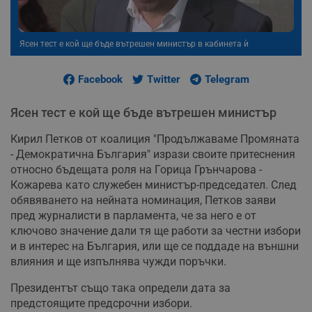
Ясен тест е кой ще бъде вътрешен министър в кабинета ѝ
Facebook
Twitter
Telegram
Ясен тест е кой ще бъде вътрешен министър
Кирил Петков от коалиция "Продължаваме Промяната
- Демократична България" изрази своите притеснения
относно бъдещата роля на Горица Грънчарова -
Кожарева като служебен министър-председател. След
обявяването на нейната номинация, Петков заяви
пред журналисти в парламента, че за него е от
ключово значение дали тя ще работи за честни избори
и в интерес на България, или ще се поддаде на външни
влияния и ще изпълнява чужди поръчки.
Президентът също така определи дата за
предстоящите предсрочни избори.