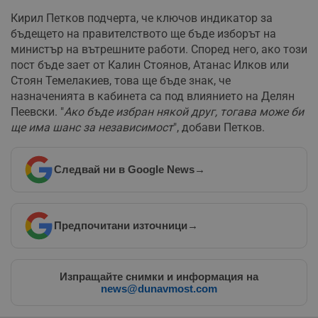
Кирил Петков подчерта, че ключов индикатор за
бъдещето на правителството ще бъде изборът на
министър на вътрешните работи. Според него, ако този
пост бъде зает от Калин Стоянов, Атанас Илков или
Стоян Темелакиев, това ще бъде знак, че
назначенията в кабинета са под влиянието на Делян
Пеевски. "
Ако бъде избран някой друг, тогава може би
ще има шанс за независимост
", добави Петков.
Следвай ни в Google News
→
Предпочитани източници
→
Изпращайте снимки и информация на
news@dunavmost.com