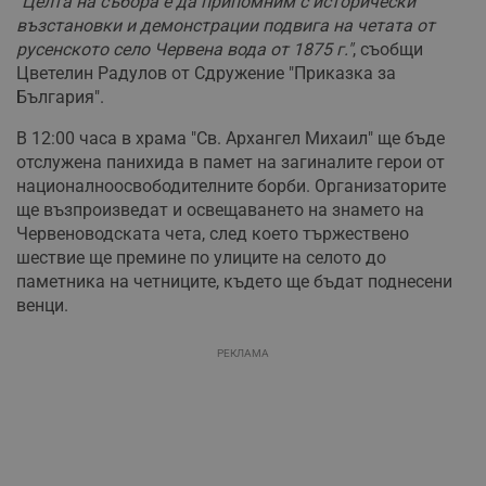
"Целта на събора е да припомним с исторически
възстановки и демонстрации подвига на четата от
русенското село Червена вода от 1875 г."
, съобщи
Цветелин Радулов от Сдружение "Приказка за
България".
В 12:00 часа в храма "Св. Архангел Михаил" ще бъде
отслужена панихида в памет на загиналите герои от
националноосвободителните борби. Организаторите
ще възпроизведат и освещаването на знамето на
Червеноводската чета, след което тържествено
шествие ще премине по улиците на селото до
паметника на четниците, където ще бъдат поднесени
венци.
РЕКЛАМА