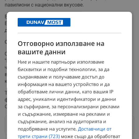
павилиони с национални вкусове.
Вечерната програма предвижда хоротека с певицата
Валя и специални нестинарски изпълнения, които ще
допълнят автентичната атмосфера на събора.
Организатори и подкрепа
Отговорно използване на
вашите данни
Събитието се организира съвместно от Сдружение
"Приказка за България", ВМРО-Иван Михайлов,
Ние и нашите партньори използваме
читалищата "Тома Кърджиев-1873" от село Червена
бисквитки и подобни технологии, за да
вода и "Гоце Делчев-2009" от Русе, както и русенския
съхраняваме и получаваме достъп до
клон на дружество "Традиция".
информация на вашето устройство и да
обработваме лични данни, като вашия IP
Тазгодишното издание на събора се осъществява с
адрес, уникални идентификатори и данни
финансовата подкрепа на Програма "Култура" на
за сърфиране, за персонализирани реклами
Община Русе, уточняват организаторите.
и съдържание, измерване на реклами и
съдържание, анализ на аудиторията и
Следвай ни в Google News
→
подобряване на услугите.
Доставчици от
трети страни (723)
може също да обработват