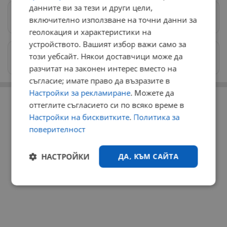
данните ви за тези и други цели,
Предпочитани източници
→
включително използване на точни данни за
геолокация и характеристики на
устройството. Вашият избор важи само за
Изпращайте снимки и информация на
този уебсайт. Някои доставчици може да
news@dunavmost.com
разчитат на законен интерес вместо на
съгласие; имате право да възразите в
РЕКЛАМА
Настройки за рекламиране
. Можете да
оттеглите съгласието си по всяко време в
Настройки на бисквитките
.
Политика за
поверителност
НАСТРОЙКИ
ДА, КЪМ САЙТА
Строго
Ефективност
необходимо