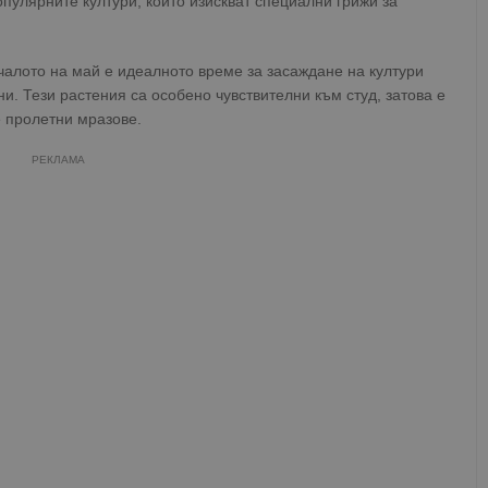
опулярните култури, които изискват специални грижи за
чалото на май е идеалното време за засаждане на култури
ни. Тези растения са особено чувствителни към студ, затова е
е пролетни мразове.
РЕКЛАМА