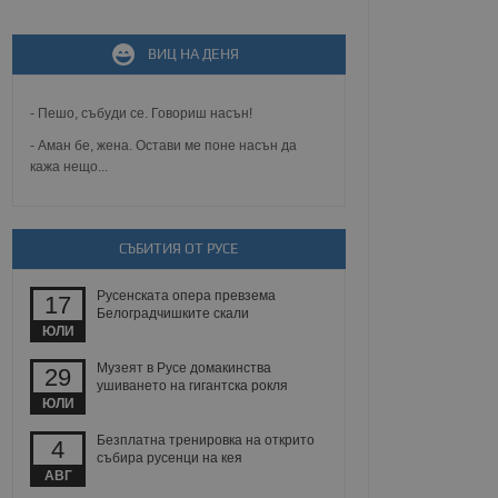
ВИЦ НА ДЕНЯ
не, зададена от уеб
 ASP.NET MVC
спре неразрешеното
т, известно като
- Пешо, събуди се. Говориш насън!
тове. Той не съдържа
щожава при затваряне
- Аман бе, жена. Остави ме поне насън да
кажа нещо...
ение на съгласието на
ст за тяхното
а данни за съгласието
ични политики и
антира, че техните
СЪБИТИЯ ОТ РУСЕ
 сесии.
аничаване между хората
Русенската опера превзема
17
а, за да се правят
Белоградчишките скали
хния уебсайт.
ЮЛИ
Музеят в Русе домакинства
сигнализира на
29
 на бисквитките,
ушиването на гигантска рокля
а съответствие и
ЮЛИ
ндарти и
Безплатна тренировка на открито
4
събира русенци на кея
ck и предоставя
АВГ
требител използва
йният потребител може