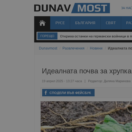
ЗА НАС
РУСЕ
БЪЛГАРИЯ
СВЯТ
РА
ГОРЕЩО
Откриха останки на германски войници в 
Dunavmost
/
Развлечения
/
Новини
/
Идеалната по
Идеалната почва за хрупка
19 април 2025 - 13:27 часа
Редактор:
Диляна Маринова
СПОДЕЛИ ВЪВ ФЕЙСБУК