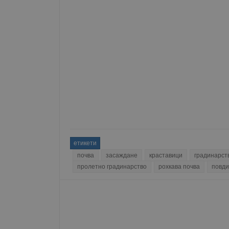
Име
__RequestVerificationT
VISITOR_PRIVACY_MET
__cf_bm
етикети
почва
засаждане
краставици
градинарст
пролетно градинарство
рохкава почва
повди
receive-cookie-depreca
ASP.NET_SessionId