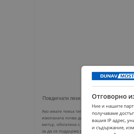
Отговорно и
Повдигнати лехи и опори
Ние и нашите парт
Ако имате тежък тип почва, краставиците ще с
получаваме достъп
изкопаната почва да се натрупа под формата 
вашия IP адрес, у
метър, обогатена с компост или оборски тор. 
и съдържание, изм
за да се поддържа формата и да се предотвр