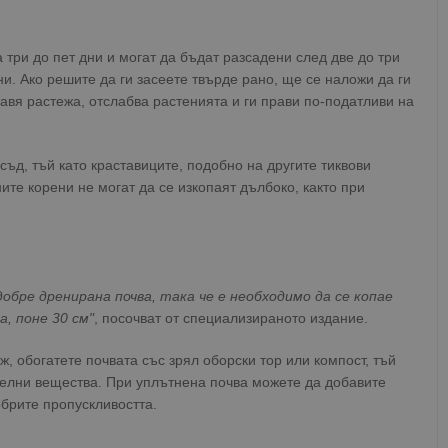
 три до пет дни и могат да бъдат разсадени след две до три
и. Ако решите да ги засеете твърде рано, ще се наложи да ги
бавя растежа, отслабва растенията и ги прави по-податливи на
съд, тъй като краставиците, подобно на другите тиквови
ите корени не могат да се изкопаят дълбоко, както при
добре дренирана почва, така че е необходимо да се копае
а, поне 30 см"
, посочват от специализираното издание.
ж, обогатете почвата със зрял оборски тор или компост, тъй
телни вещества. При уплътнена почва можете да добавите
обрите пропускливостта.