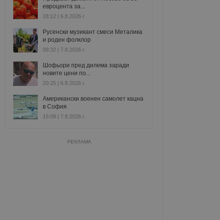
евроцента за...
18:12 | 6.8.2026 г.
Русенски музикант смеси Металика
и роден фолклор
09:32 | 7.8.2026 г.
Шофьори пред дилема заради
новите цени по...
20:25 | 6.8.2026 г.
Американски военен самолет кацна
в София
15:09 | 7.8.2026 г.
РЕКЛАМА