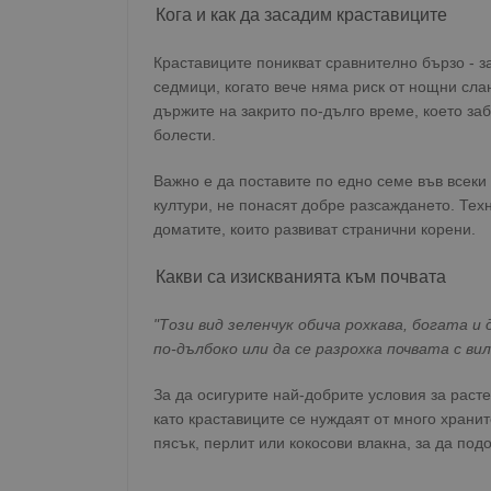
Кога и как да засадим краставиците
Краставиците поникват сравнително бързо - за
седмици, когато вече няма риск от нощни слан
държите на закрито по-дълго време, което за
болести.
Важно е да поставите по едно семе във всеки 
култури, не понасят добре разсаждането. Техн
доматите, които развиват странични корени.
Какви са изискванията към почвата
"Този вид зеленчук обича рохкава, богата и 
по-дълбоко или да се разрохка почвата с вил
За да осигурите най-добрите условия за расте
като краставиците се нуждаят от много храни
пясък, перлит или кокосови влакна, за да под