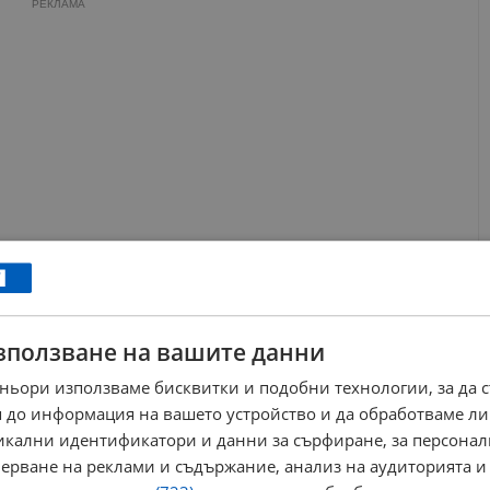
РЕКЛАМА
зползване на вашите данни
ньори използваме бисквитки и подобни технологии, за да 
е развиват по-добре в леко повдигнати лехи. Достатъчно е
 до информация на вашето устройство и да обработваме ли
на повдигната могила с височина 20-30 см и ширина около 1
никални идентификатори и данни за сърфиране, за персона
Ръбовете могат да бъдат подсилени с тухли, дъски или клони,
ерване на реклами и съдържание, анализ на аудиторията и
ати отмиването на почвата при поливане.