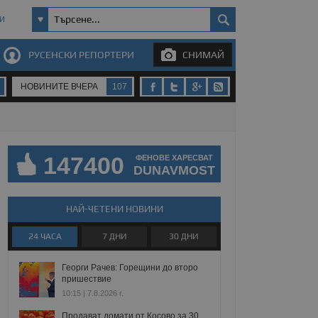
И
РУСЕНСКИ РЕПОРТЕРИ
СНИМАЙ
НОВИНИТЕ ВЧЕРА
107
147400
ФЕНОВЕ ХАРЕСВАТ
DUNAVMOST
НАЙ-ЧЕТЕНИ НОВИНИ
24 ЧАСА
7 ДНИ
30 ДНИ
Георги Рачев: Горещини до второ
пришествие
10:15 | 7.8.2026 г.
Продават домати от Косово за 30