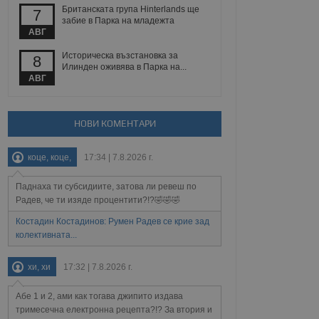
 уебсайт.
Британската група Hinterlands ще
7
забие в Парка на младежта
АВГ
Историческа възстановка за
8
Описание
Илинден оживява в Парка на...
АВГ
ребителски
елското поведение и
раници на сайта. Тя
яване на сайта. Тя
не на прегледи на
формация, която е
взаимодействат с
НОВИ КОМЕНТАРИ
нкционалност в целия
прекарано на
редпочитанията на
 сайтове; тя може
остта на социалните
тора на сайта.
използва новата или
коце, коце,
17:34 | 7.8.2026 г.
елски взаимодействия
нето и потребителския
Паднаха ти субсидиите, затова ли ревеш по
Радев, че ти изяде процентити?!?🤣🤣🤣
рез събиране на данни
Костадин Костадинов: Румен Радев се крие зад
 помага за
колективната...
отребителите се
тапите на тестване.
тистически данни,
хи, хи
17:32 | 7.8.2026 г.
 броя на посещенията,
 са били заредени.
Абе 1 и 2, ами как тогава джипито издава
елския опит.
тримесечна електронна рецепта?!? За втория и
я за потребителското