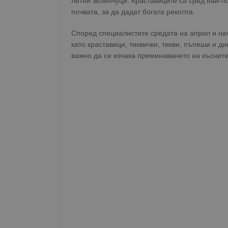
летни зеленчуци. Краставиците са сред най-п
почвата, за да дадат богата реколта.
Според специалистите средата на април и на
като краставици, тиквички, тикви, пъпеши и ди
важно да се изчака преминаването на къснит