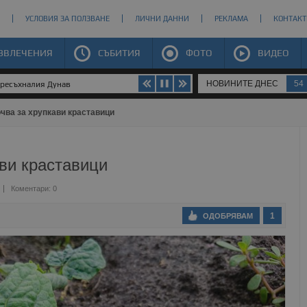
УСЛОВИЯ ЗА ПОЛЗВАНЕ
ЛИЧНИ ДАННИ
РЕКЛАМА
КОНТАКТ
ЗВЛЕЧЕНИЯ
СЪБИТИЯ
ФОТО
ВИДЕО
НОВИНИТЕ ДНЕС
54
пресъхналия Дунав
чва за хрупкави краставици
ви краставици
Коментари: 0
1
ОДОБРЯВАМ