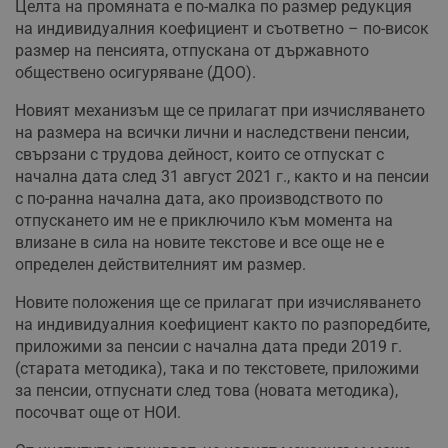
Целта на промяната е по-малка по размер редукция
на индивидуалния коефициент и съответно – по-висок
размер на пенсията, отпускана от държавното
обществено осигуряване (ДОО).
Новият механизъм ще се прилагат при изчисляването
на размера на всички лични и наследствени пенсии,
свързани с трудова дейност, които се отпускат с
начална дата след 31 август 2021 г., както и на пенсии
с по-ранна начална дата, ако производството по
отпускането им не е приключило към момента на
влизане в сила на новите текстове и все още не е
определен действителният им размер.
Новите положения ще се прилагат при изчисляването
на индивидуалния коефициент както по разпоредбите,
приложими за пенсии с начална дата преди 2019 г.
(старата методика), така и по текстовете, приложими
за пенсии, отпуснати след това (новата методика),
посочват още от НОИ.