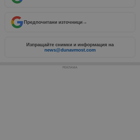
Таргетиране
Функционалност
Предпочитани източници
→
Некласифицирани
Изпращайте снимки и информация на
news@dunavmost.com
РЕКЛАМА
Строго необходимо
Ефективност
Таргетиране
Функционалност
Некласифицирани
Строго необходимите бисквитки позволяват основната
функционалност на уебсайта, като потребителско
влизане и управление на акаунта. Уебсайтът не може да
се използва правилно без строго необходими
бисквитки.
Валиден