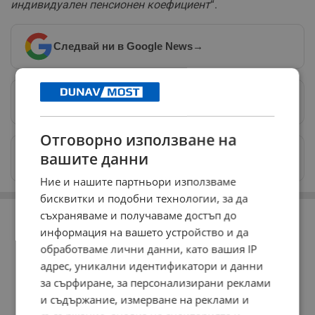
индивидуален пенсионен коефициент
“.
Следвай ни в Google News
→
Предпочитани източници
→
Отговорно използване на
Изпращайте снимки и информация на
вашите данни
news@dunavmost.com
Ние и нашите партньори използваме
бисквитки и подобни технологии, за да
РЕКЛАМА
съхраняваме и получаваме достъп до
информация на вашето устройство и да
обработваме лични данни, като вашия IP
адрес, уникални идентификатори и данни
за сърфиране, за персонализирани реклами
и съдържание, измерване на реклами и