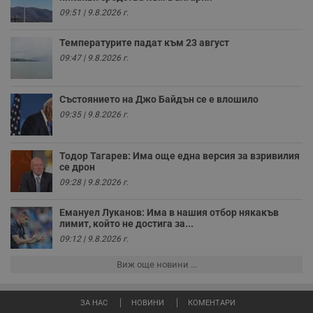
бисквитки.
09:51 | 9.8.2026 г.
Валиден
Име
Доставчик
/
Домейн
О
до
Температурите падат към 23 август
__RequestVerificationToken
Сесия
Т
Microsoft
09:47 | 9.8.2026 г.
п
Corporation
ф
www.dunavmost.com
з
п
Състоянието на Джо Байдън се е влошило
и
п
09:35 | 9.8.2026 г.
A
т
е
д
Тодор Тагарев: Има още една версия за взривилия
н
се дрон
п
с
09:28 | 9.8.2026 г.
у
и
ф
Емануел Луканов: Има в нашия отбор някакъв
н
лимит, който не достига за...
м
09:12 | 9.8.2026 г.
Т
и
п
Виж още новини ...
у
з
б
ЗА НАС
НОВИНИ
КОМЕНТАРИ
VISITOR_PRIVACY_METADATA
5 месеца
Т
YouTube