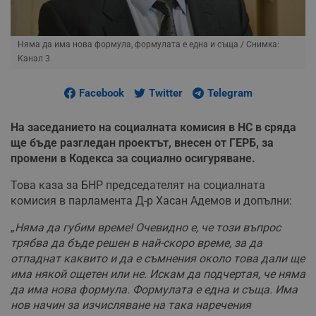
Няма да има нова формула, формулата е една и съща
/ Снимка:
Канал 3
Facebook
Twitter
Telegram
На заседанието на социалната комисия в НС в сряда
ще бъде разгледан проектът, внесен от ГЕРБ, за
промени в Кодекса за социално осигуряване.
Това каза за БНР председателят на социалната
комисия в парламента Д-р Хасан Адемов и допълни:
„
Няма да губим време! Очевидно е, че този въпрос
трябва да бъде решен в най-скоро време, за да
отпаднат каквито и да е съмнения около това дали ще
има някой ощетен или не. Искам да подчертая, че няма
да има нова формула. Формулата е една и съща. Има
нов начин за изчисляване на така наречения