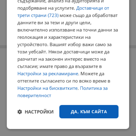
съдържание, анализ на аудиторията и
подобряване на услугите.
Доставчици от
трети страни (723)
може също да обработват
данните ви за тези и други цели,
включително използване на точни данни за
геолокация и характеристики на
устройството. Вашият избор важи само за
този уебсайт. Някои доставчици може да
РЕКЛАМА
разчитат на законен интерес вместо на
съгласие; имате право да възразите в
Настройки за рекламиране
. Можете да
оттеглите съгласието си по всяко време в
Настройки на бисквитките
.
Политика за
поверителност
НАСТРОЙКИ
ДА, КЪМ САЙТА
Строго
Ефективност
необходимо