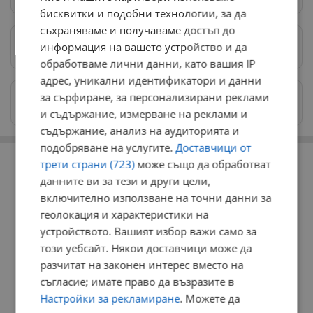
бисквитки и подобни технологии, за да
съхраняваме и получаваме достъп до
информация на вашето устройство и да
Предпочитани източници
→
обработваме лични данни, като вашия IP
адрес, уникални идентификатори и данни
за сърфиране, за персонализирани реклами
Изпращайте снимки и информация на
news@dunavmost.com
и съдържание, измерване на реклами и
съдържание, анализ на аудиторията и
подобряване на услугите.
Доставчици от
РЕКЛАМА
трети страни (723)
може също да обработват
данните ви за тези и други цели,
включително използване на точни данни за
геолокация и характеристики на
устройството. Вашият избор важи само за
този уебсайт. Някои доставчици може да
разчитат на законен интерес вместо на
съгласие; имате право да възразите в
Настройки за рекламиране
. Можете да