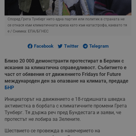
Според Грета Тунберг нито една партия или политик в страната не
се отнася към климатичната криза като към катастрофа, каквато тя
е
/ Снимка: ЕПА/БГНЕС
Facebook
Twitter
Telegram
Близо 20 000 демонстранти протестират в Берлин с
искания за климатична справедливост. Събитието е
част от обявения от движението Fridays for Future
международен ден за опазване на климата, предаде
БНР
Инициаторът на движението е 18-годишната шведка
активистка в борбата с климатичните промени Грета
Тунберг. Тя държа реч пред Бундестага и заяви, че
протестът не лобира за Зелените.
Шествието се провежда в навечерието на