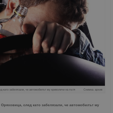
д като забелязали, че автомобилът му криволичи на пътя
Снимка: архив
Оряховица, след като забелязали, че автомобилът му