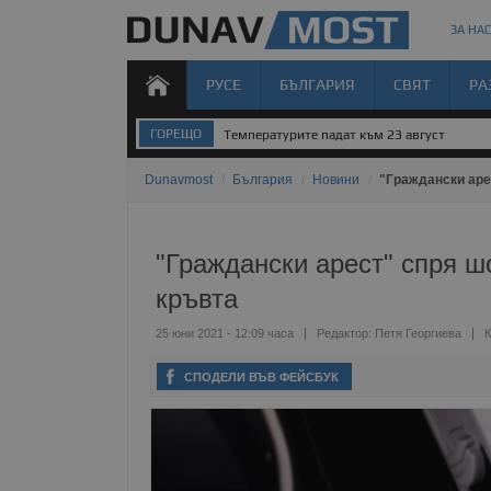
ЗА НАС
РУСЕ
БЪЛГАРИЯ
СВЯТ
РА
ГОРЕЩО
Температурите падат към 23 август
Dunavmost
/
България
/
Новини
/
"Граждански аре
"Граждански арест" спря ш
кръвта
25 юни 2021 - 12:09 часа
Редактор:
Петя Георгиева
К
СПОДЕЛИ ВЪВ ФЕЙСБУК