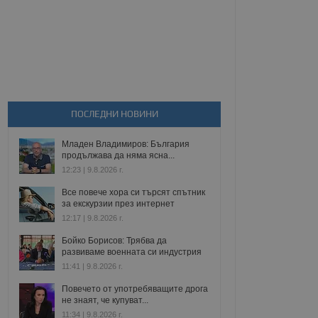
ПОСЛЕДНИ НОВИНИ
Младен Владимиров: България
продължава да няма ясна...
12:23 | 9.8.2026 г.
Все повече хора си търсят спътник
за екскурзии през интернет
12:17 | 9.8.2026 г.
Бойко Борисов: Трябва да
развиваме военната си индустрия
11:41 | 9.8.2026 г.
Повечето от употребяващите дрога
не знаят, че купуват...
11:34 | 9.8.2026 г.