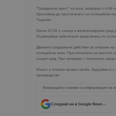
"Граждански арест" на мъж, шофирал с 4,56 
Оряховица до пристигането на полицейски па
Търново.
Около 22,00 ч. снощи в железничарския град 
Първомайци забелязали криволичещ по пътнот
Двамата предприели действия за спиране на 
полицейски екип. Пристигналите на мястото с
същия град. При проверка с техническо средс
Мъжът е отказал кръвна проба. Задържан е с 
производство.
Изпращайте снимки и информация на
n
Следвай ни в Google News
→