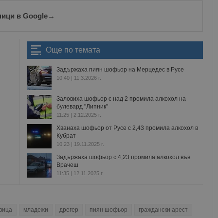
ници в Google
→
Още по темата
Задържаха пиян шофьор на Мерцедес в Русе
10:40 | 11.3.2026 г.
Заловиха шофьор с над 2 промила алкохол на
булевард "Липник"
11:25 | 2.12.2025 г.
Хванаха шофьор от Русе с 2,43 промила алкохол в
Кубрат
10:23 | 19.11.2025 г.
Задържаха шофьор с 4,23 промила алкохол във
Врачеш
11:35 | 12.11.2025 г.
вица
младежи
дрегер
пиян шофьор
граждански арест