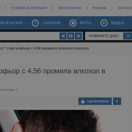
УСЛОВИЯ ЗА ПОЛЗВАНЕ
ЛИЧНИ ДАННИ
РЕКЛАМА
КОНТАКТ
ЗВЛЕЧЕНИЯ
СЪБИТИЯ
ФОТО
ВИДЕО
НОВИНИТЕ ДНЕС
18
ст" спря шофьор с 4,56 промила алкохол в кръвта
офьор с 4,56 промила алкохол в
оментари: 0
0
ОДОБРЯВАМ