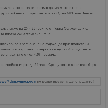
промила алкохол са направили двама мъже в Горна
трул, съобщиха от пресцентъра на ОД на МВР във Велико
двама мъже на 20 и 26 години, от Горна Оряховица и с.
о платно лек автомобил "Рено".
автомобила и задържане на водача, до пристигането на
лужители извършили проверка на водача - 45-годишен от
тво апаратът е отчел 4,56 промила.
полицейска мярка до 24 часа. Срещу него е започнато бързо
ews@dunavmost.com
по всяко време на денонощието!