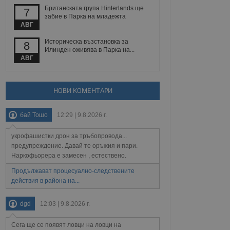
Британската група Hinterlands ще
7
забие в Парка на младежта
АВГ
Описание
Историческа възстановка за
8
Илинден оживява в Парка на...
АВГ
ребителски
елското поведение и
раници на сайта. Тя
яване на сайта. Тя
не на прегледи на
формация, която е
взаимодействат с
нкционалност в целия
прекарано на
редпочитанията на
НОВИ КОМЕНТАРИ
 сайтове; тя може
остта на социалните
тора на сайта.
използва новата или
бай Тошо
12:29 | 9.8.2026 г.
елски взаимодействия
нето и потребителския
укрофашистки дрон за тръбопровода...
предупреждение. Давай те оръжия и пари.
рез събиране на данни
 помага за
Наркофьорера е замесен , естествено.
отребителите се
тапите на тестване.
Продължават процесуално-следствените
действия в района на...
тистически данни,
 броя на посещенията,
 са били заредени.
dgd
12:03 | 9.8.2026 г.
елския опит.
я за потребителското
Сега ще се появят ловци на ловци на
, за да се