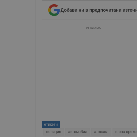
Добави ни в предпочитани източ
РЕКЛАМА
етикети
полиция
автомобил
алкохол
горна оряхо