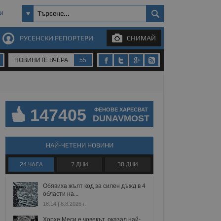
И
РУСЕНСКИ РЕПОРТЕРИ
СНИМАЙ
НОВИНИТЕ ВЧЕРА
55
147405
ФЕНОВЕ ХАРЕСВАТ
DUNAVMOST
НАЙ-ЧЕТЕНИ НОВИНИ
24 ЧАСА
7 ДНИ
30 ДНИ
Обявиха жълт код за силен дъжд в 4
области на...
18:14 | 8.8.2026 г.
Хорхе Меси е човекът, оказал най-