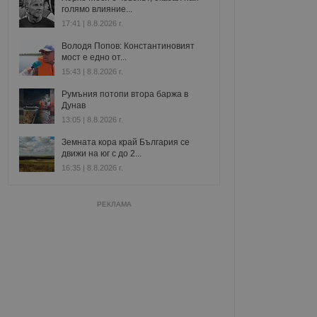
голямо влияние...
17:41 | 8.8.2026 г.
Володя Попов: Константиновият
мост е едно от...
15:43 | 8.8.2026 г.
Румъния потопи втора баржа в
Дунав
13:05 | 8.8.2026 г.
Земната кора край България се
движи на юг с до 2...
16:35 | 8.8.2026 г.
РЕКЛАМА