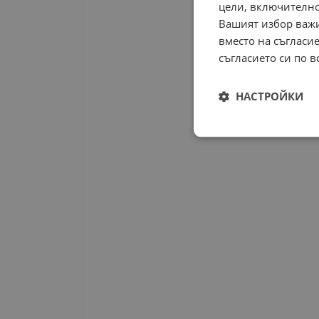
цели, включително
Вашият избор важи
вместо на съгласие
съгласието си по в
НАСТРОЙКИ
Строго
необходимо
Строго н
Строго необходимите б
на акаунта. Уебсайтът 
Име