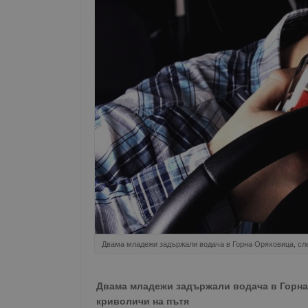
Двама младежи задържали водача в Горна Оряховица, сле
Двама младежи задържали водача в Горна 
криволичи на пътя