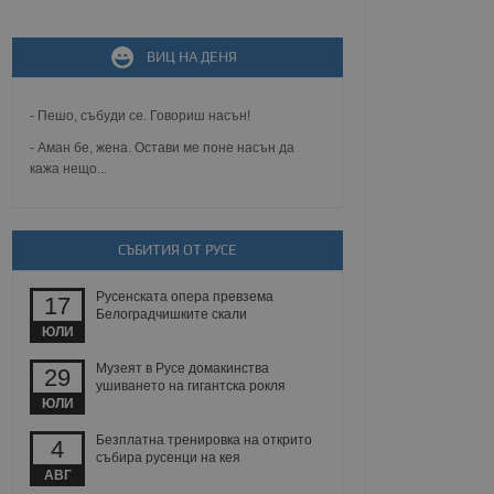
не, зададена от уеб
 ASP.NET MVC
ВИЦ НА ДЕНЯ
спре неразрешеното
т, известно като
тове. Той не съдържа
щожава при затваряне
- Пешо, събуди се. Говориш насън!
- Аман бе, жена. Остави ме поне насън да
ение на съгласието на
кажа нещо...
ст за тяхното
а данни за съгласието
ични политики и
антира, че техните
 сесии.
СЪБИТИЯ ОТ РУСЕ
аничаване между хората
а, за да се правят
Русенската опера превзема
хния уебсайт.
17
Белоградчишките скали
ЮЛИ
сигнализира на
 на бисквитките,
Музеят в Русе домакинства
29
а съответствие и
ушиването на гигантска рокля
ндарти и
ЮЛИ
Безплатна тренировка на открито
ck и предоставя
4
требител използва
събира русенци на кея
йният потребител може
АВГ
 уебсайт.