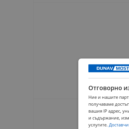
Отговорно и
Ние и нашите парт
получаваме достъп
вашия IP адрес, у
и съдържание, изм
услугите.
Доставчиц