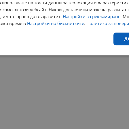
 използване на точни данни за геолокация и характеристик
 само за този уебсайт. Някои доставчици може да разчитат 
; имате право да възразите в
Настройки за рекламиране
. М
сяко време в
Настройки на бисквитките
.
Политика за повер
Д
Ефективност
Таргетиране
Функционалност
Н
еобходимо
Ефективност
Таргетиране
Функционалност
Неклас
исквитки позволяват основната функционалност на уебсайта, като потребителско
не може да се използва правилно без строго необходими бисквитки.
Валиден
Доставчик
/
Домейн
Описание