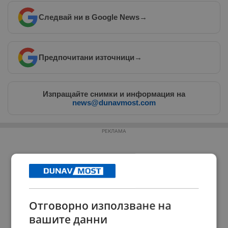
Следвай ни в Google News
→
Предпочитани източници
→
Изпращайте снимки и информация на
news@dunavmost.com
РЕКЛАМА
Отговорно използване на
вашите данни