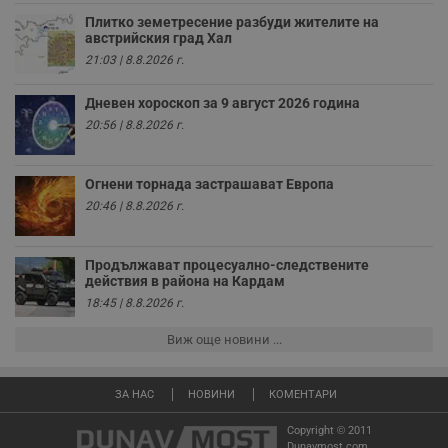
п
с
Плитко земетресение разбуди жителите на
у
австрийския град Хал
и
ф
21:03 | 8.8.2026 г.
н
м
Т
Дневен хороскоп за 9 август 2026 година
и
20:56 | 8.8.2026 г.
п
у
з
б
Огнени торнада застрашават Европа
VISITOR_PRIVACY_METADATA
5 месеца
Т
YouTube
20:46 | 8.8.2026 г.
4
с
.youtube.com
седмици
с
с
п
Продължават процесуално-следствените
и
действия в района на Кардам
п
т
18:45 | 8.8.2026 г.
в
с
з
Виж още новини ...
с
п
о
р
ЗА НАС
НОВИНИ
КОМЕНТАРИ
п
н
Copyright © 2011
п
Dunavmost.com