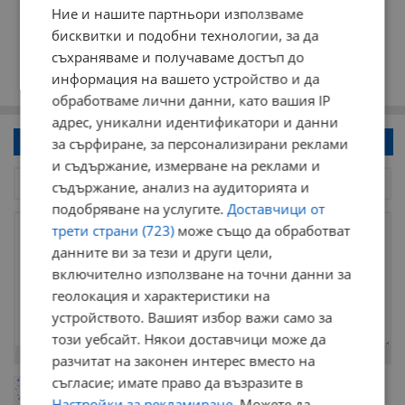
Ние и нашите партньори използваме
бисквитки и подобни технологии, за да
съхраняваме и получаваме достъп до
информация на вашето устройство и да
обработваме лични данни, като вашия IP
адрес, уникални идентификатори и данни
Напиши коментар!
за сърфиране, за персонализирани реклами
и съдържание, измерване на реклами и
съдържание, анализ на аудиторията и
подобряване на услугите.
Доставчици от
трети страни (723)
може също да обработват
данните ви за тези и други цели,
включително използване на точни данни за
геолокация и характеристики на
устройството. Вашият избор важи само за
този уебсайт. Някои доставчици може да
Остават
2000
символа
разчитат на законен интерес вместо на
съгласие; имате право да възразите в
ОБНОВИ
Поради зачестилите злоупотреби в сайта, за да оставите анонимен
Настройки за рекламиране
. Можете да