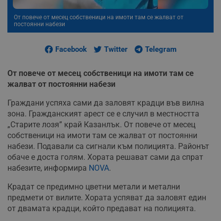
От повече от месец собственици на имоти там се жалват от
постоянни набези
Facebook
Twitter
Telegram
От повече от месец собственици на имоти там се
жалват от постоянни набези
Граждани успяха сами да заловят крадци във вилна
зона. Гражданският арест се е случил в местността
„Старите лозя” край Казанлък. От повече от месец
собственици на имоти там се жалват от постоянни
набези. Подавали са сигнали към полицията. Районът
обаче е доста голям. Хората решават сами да спрат
набезите, информира
NOVA
.
Крадат се предимно цветни метали и метални
предмети от вилите. Хората успяват да заловят един
от двамата крадци, който предават на полицията.