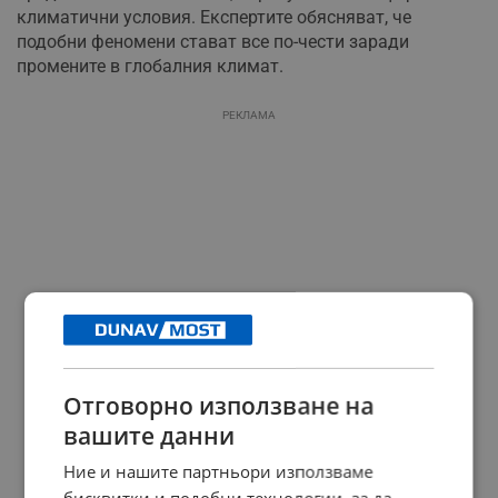
климатични условия. Експертите обясняват, че
подобни феномени стават все по-чести заради
промените в глобалния климат.
РЕКЛАМА
Отговорно използване на
вашите данни
Ние и нашите партньори използваме