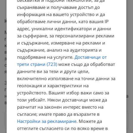
бисквитки и подобни технологии, за да
съхраняваме и получаваме достъп до
информация на вашето устройство и да
Климатични предизвикателства
обработваме лични данни, като вашия IP
адрес, уникални идентификатори и данни
Метеоролозите предупреждават, че текущата
за сърфиране, за персонализирани реклами
горещата вълна е резултат от рекордно високи
и съдържание, измерване на реклами и
концентрации на парникови газове и необичайно
съдържание, анализ на аудиторията и
високи температури в Средиземноморието. Европа се
подобряване на услугите.
Доставчици от
затопля два пъти по-бързо от средната световна
трети страни (723)
може също да обработват
скорост, което прави екстремните метеорологични
данните ви за тези и други цели,
явления все по-чести.
включително използване на точни данни за
Здравните власти в засегнатите страни призовават
геолокация и характеристики на
гражданите да избягват излагането на слънце през
устройството. Вашият избор важи само за
най-горещите часове от деня и да се грижат особено за
този уебсайт. Някои доставчици може да
възрастните хора и децата.
разчитат на законен интерес вместо на
съгласие; имате право да възразите в
Следвай ни в Google News
→
Настройки за рекламиране
. Можете да
оттеглите съгласието си по всяко време в