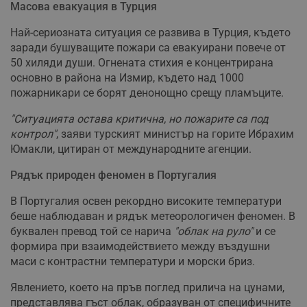
Масова евакуация в Турция
Най-сериозната ситуация се развива в Турция, където
заради бушуващите пожари са евакуирани повече от
50 хиляди души. Огнената стихия е концентрирана
основно в района на Измир, където над 1000
пожарникари се борят денонощно срещу пламъците.
"Ситуацията остава критична, но пожарите са под
контрол"
, заяви турският министър на горите Ибрахим
Юмакли, цитиран от международните агенции.
Рядък природен феномен в Португалия
В Португалия освен рекордно високите температури
беше наблюдаван и рядък метеорологичен феномен. В
буквален превод той се нарича
"облак на руло"
и се
формира при взаимодействието между въздушни
маси с контрастни температури и морски бриз.
Явлението, което на пръв поглед прилича на цунами,
представлява гъст облак, образуван от специфичните