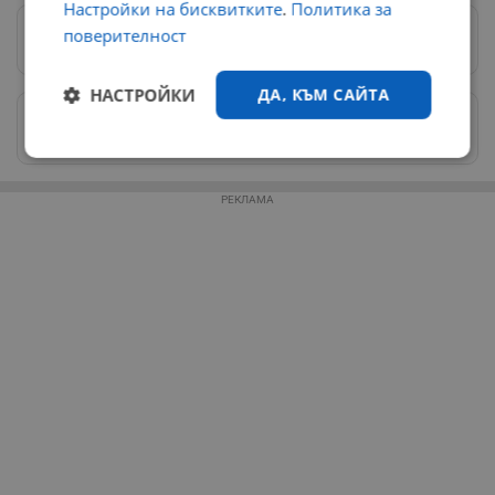
Настройки на бисквитките
.
Политика за
поверителност
Предпочитани източници
→
НАСТРОЙКИ
ДА, КЪМ САЙТА
Изпращайте снимки и информация на
news@dunavmost.com
Строго
Ефективност
необходимо
РЕКЛАМА
Таргетиране
Функционалност
Некласифицирани