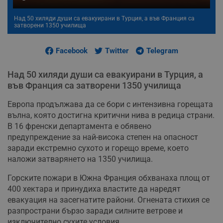
Над 50 хиляди души са евакуирани в Турция, а във Франция са
затворени 1350 училища
Facebook
Twitter
Telegram
Над 50 хиляди души са евакуирани в Турция, а
във Франция са затворени 1350 училища
Европа продължава да се бори с интензивна горещата
вълна, която достигна критични нива в редица страни.
В 16 френски департамента е обявено
предупреждение за най-висока степен на опасност
заради екстремно сухото и горещо време, което
наложи затварянето на 1350 училища.
Горските пожари в Южна Франция обхванаха площ от
400 хектара и принудиха властите да наредят
евакуация на засегнатите райони. Огнената стихия се
разпространи бързо заради силните ветрове и
изключително сухите условия.