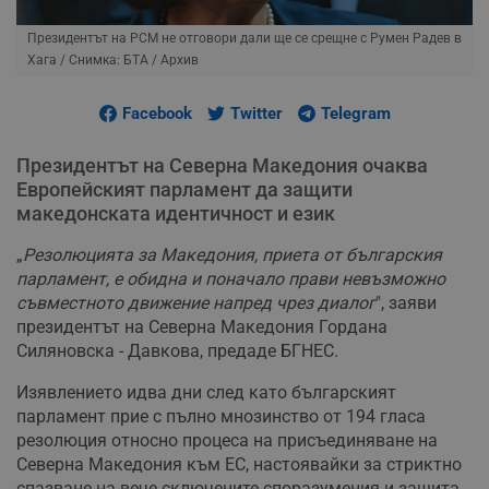
Президентът на РСМ не отговори дали ще се срещне с Румен Радев в
Хага
/ Снимка: БТА / Архив
Facebook
Twitter
Telegram
Президентът на Северна Македония очаква
Европейският парламент да защити
македонската идентичност и език
„
Резолюцията за Македония, приета от българския
парламент, е обидна и поначало прави невъзможно
съвместното движение напред чрез диалог
", заяви
президентът на Северна Македония Гордана
Силяновска - Давкова, предаде БГНЕС.
Изявлението идва дни след като българският
парламент прие с пълно мнозинство от 194 гласа
резолюция относно процеса на присъединяване на
Северна Македония към ЕС, настоявайки за стриктно
спазване на вече сключените споразумения и защита