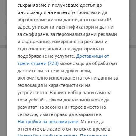
съхраняваме и получаваме достъп до
Предпочитани източници
→
информация на вашето устройство и да
обработваме лични данни, като вашия IP
адрес, уникални идентификатори и данни
Изпращайте снимки и информация на
news@dunavmost.com
за сърфиране, за персонализирани реклами
и съдържание, измерване на реклами и
съдържание, анализ на аудиторията и
РЕКЛАМА
подобряване на услугите.
Доставчици от
трети страни (723)
може също да обработват
данните ви за тези и други цели,
включително използване на точни данни за
геолокация и характеристики на
устройството. Вашият избор важи само за
този уебсайт. Някои доставчици може да
разчитат на законен интерес вместо на
съгласие; имате право да възразите в
Настройки за рекламиране
. Можете да
оттеглите съгласието си по всяко време в