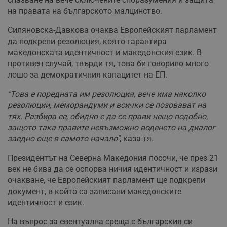
на правата на българското малцинство.
Силяновска-Давкова очаква Европейският парламент
да подкрепи резолюция, която гарантира
македонската идентичност и македонския език. В
противен случай, твърди тя, това би говорило много
лошо за демократичния капацитет на ЕП.
"Това е поредната им резолюция, вече има няколко
резолюции, меморандуми и всички се позовават на
тях. Разбира се, обидно е да се прави нещо подобно,
защото така правите невъзможно воденето на диалог
заедно още в самото начало"
, каза тя.
Президентът на Северна Македония посочи, че през 21
век не бива да се оспорва ничия идентичност и изрази
очакване, че Европейският парламент ще подкрепи
документ, в който са записани македонските
идентичност и език.
На въпрос за евентуална среща с българския си