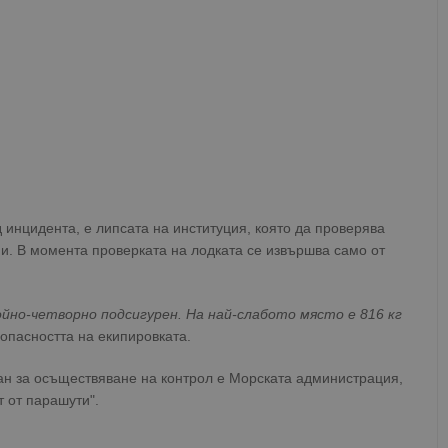
 инцидента, е липсата на институция, която да проверява
и. В момента проверката на лодката се извършва само от
ойно-четворно подсигурен. На най-слабото място е 816 кг
зопасността на екипировката.
н за осъществяване на контрол е Морската администрация,
т от парашути".