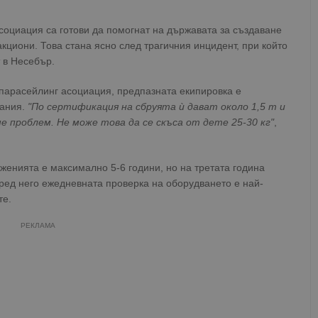
социация са готови да помогнат на държавата за създаване
кциони. Това стана ясно след трагичния инцидент, при който
 в Несебър.
 парасейлинг асоциация, предпазната екипировка е
вания.
"По сертификация на сбруята ѝ дават около 1,5 т и
е проблем. Не може това да се скъса от дете 25-30 кг"
,
женията е максимално 5-6 години, но на третата година
ред него ежедневната проверка на оборудването е най-
те.
РЕКЛАМА