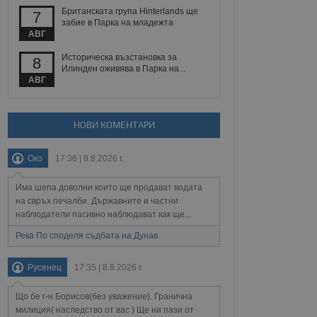
 уебсайт.
Британската група Hinterlands ще
7
забие в Парка на младежта
АВГ
Описание
Историческа възстановка за
8
Илинден оживява в Парка на...
АВГ
ребителски
елското поведение и
раници на сайта. Тя
яване на сайта. Тя
не на прегледи на
формация, която е
взаимодействат с
нкционалност в целия
прекарано на
НОВИ КОМЕНТАРИ
редпочитанията на
 сайтове; тя може
остта на социалните
тора на сайта.
използва новата или
Око
17:36 | 8.8.2026 г.
елски взаимодействия
нето и потребителския
Има шепа доволни които ще продават водата
на свръх печалби. Държавните и частни
рез събиране на данни
наблюдатели пасивно наблюдават как ще...
 помага за
отребителите се
Река По споделя съдбата на Дунав
тапите на тестване.
тистически данни,
Русенец
17:35 | 8.8.2026 г.
 броя на посещенията,
 са били заредени.
елския опит.
Що бе г-н Борисов(без уважение). Гранична
я за потребителското
милиция( наследство от вас ) Ще ни пази от