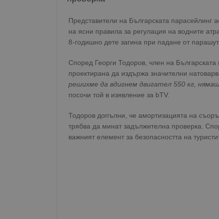
Представители на Българската парасейлинг а
на ясни правила за регулация на водните атра
8-годишно дете загина при падане от парашут
Според Георги Тодоров, член на Българската
проектирана да издържа значителни натовар
решихме да вдигнем двигател 550 кг, нямаш
посочи той в изявление за bTV.
Тодоров допълни, че амортизацията на съоръ
трябва да минат задължителна проверка. Спо
важният елемент за безопасността на туристи