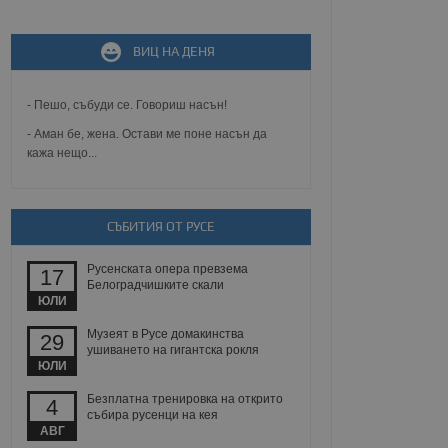
не, зададена от уеб
ВИЦ НА ДЕНЯ
 ASP.NET MVC
спре неразрешеното
т, известно като
тове. Той не съдържа
- Пешо, събуди се. Говориш насън!
щожава при затваряне
- Аман бе, жена. Остави ме поне насън да
кажа нещо...
ение на съгласието на
ст за тяхното
а данни за съгласието
ични политики и
антира, че техните
 сесии.
СЪБИТИЯ ОТ РУСЕ
аничаване между хората
а, за да се правят
Русенската опера превзема
17
хния уебсайт.
Белоградчишките скали
ЮЛИ
сигнализира на
Музеят в Русе домакинства
29
 на бисквитките,
ушиването на гигантска рокля
а съответствие и
ЮЛИ
ндарти и
Безплатна тренировка на открито
4
ck и предоставя
събира русенци на кея
требител използва
АВГ
йният потребител може