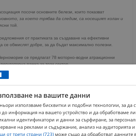
социация посочи основните белези, които показват
новното, за което трябва да следим, са носещият колан и
бясни той.
предложения от практиката за създаване на ефективни
а се обмислят добре, за да бъдат максимално полезни.
Черноморие се предлагат 78 моторно-водни атракционни
 регулаторна рамка за този сектор.
РЕКЛАМА
зползване на вашите данни
ньори използваме бисквитки и подобни технологии, за да 
 до информация на вашето устройство и да обработваме ли
никални идентификатори и данни за сърфиране, за персона
ерване на реклами и съдържание, анализ на аудиторията и
и от трети страни (723)
може също да обработват данните в