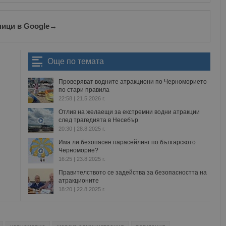
Доставчик
/
Домейн
Описание
до
oken
Сесия
Това е бисквитка против фалшифицира
Microsoft
ници в Google
→
приложения, изградени с помощта на
Corporation
технологии. Той е предназначен да 
www.dunavmost.com
публикуване на съдържание на уебсай
фалшифициране на искания между сай
информация за потребителя и се уни
Още по темата
на браузъра.
ADATA
5 месеца
Тази бисквитка се използва за съхран
YouTube
Проверяват водните атракциони по Черноморието
4
потребителя и избора на поверително
.youtube.com
по стари правила
седмици
взаимодействие със сайта. Той записв
22:58 | 21.5.2026 г.
на посетителя по отношение на разл
настройки за поверителност, като гар
Отлив на желаещи за екстремни водни атракции
предпочитания се спазват в бъдещите
след трагедията в Несебър
29
Тази бисквитка се използва за разгр
Cloudflare Inc.
20:30 | 28.8.2025 г.
минути
и ботовете. Това е от полза за уебсайт
.twitter.com
59
валидни отчети за използването на те
Има ли безопасен парасейлинг по българското
секунди
Черноморие?
16:25 | 23.8.2025 г.
tion
.hit.gemius.pl
1 година
Тази бисквитка се използва, за да се 
собственика на сайта за премахването
Правителството се задейства за безопасността на
получени от системата, осигуряване н
атракционите
адаптивност с развиващите се уеб ста
18:20 | 22.8.2025 г.
законодателство за поверителност.
Сесия
Тази бисквитка се задава от Doublecli
Microsoft
информация за това как крайният по
Corporation
уебсайта и всяка реклама, която кра
www.dunavmost.com