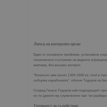
Липса на контролен орган
Един от основните проблеми, установени след
техническото състояние на водните атракцион
екипажа, без външен контрол.
"Коланът има около 1300-1500 кг, той е тр
издържа карабината"
, обясни Тодоров за бе
Според Георги Тодоров най-подходящият орга
но по думите му служителите там "не разбира
Готовност за съдействие