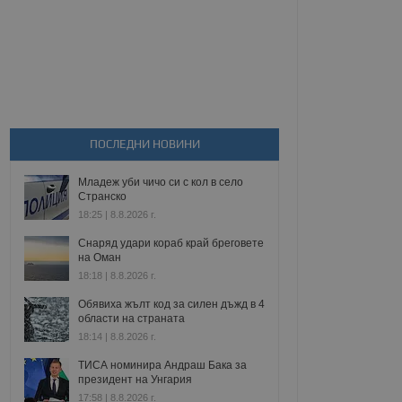
ПОСЛЕДНИ НОВИНИ
Младеж уби чичо си с кол в село
Странско
18:25 | 8.8.2026 г.
Снаряд удари кораб край бреговете
на Оман
18:18 | 8.8.2026 г.
Обявиха жълт код за силен дъжд в 4
области на страната
18:14 | 8.8.2026 г.
ТИСА номинира Андраш Бака за
президент на Унгария
17:58 | 8.8.2026 г.