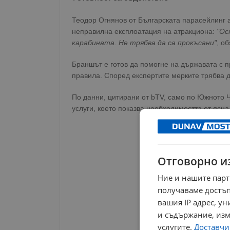
Теодор Огнянов от Българската парасейлинг а
неправилна експлоатация на атракциона:
"Ос
карабината. Не трябва да са прокъсани"
, о
Браншът е готов да помогне на държавата с 
правила. Според експертите мерките трябва д
По данни, цитирани от bTV, само по Южното 
услуги, което показва необходимостта от ясна
Отговорно и
Ние и нашите парт
получаваме достъп
вашия IP адрес, у
и съдържание, изм
услугите.
Доставчиц