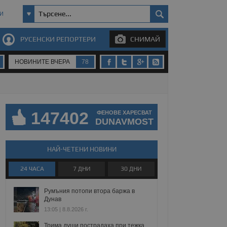
И
РУСЕНСКИ РЕПОРТЕРИ
СНИМАЙ
НОВИНИТЕ ВЧЕРА
78
147402
ФЕНОВЕ ХАРЕСВАТ
DUNAVMOST
НАЙ-ЧЕТЕНИ НОВИНИ
24 ЧАСА
7 ДНИ
30 ДНИ
Румъния потопи втора баржа в
Дунав
13:05 | 8.8.2026 г.
Трима души пострадаха при тежка