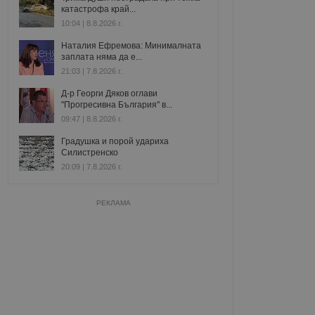
катастрофа край...
10:04 | 8.8.2026 г.
Наталия Ефремова: Минималната
заплата няма да е...
21:03 | 7.8.2026 г.
Д-р Георги Дяков оглави
"Прогресивна България" в...
09:47 | 8.8.2026 г.
Градушка и порой удариха
Силистренско
20:09 | 7.8.2026 г.
РЕКЛАМА