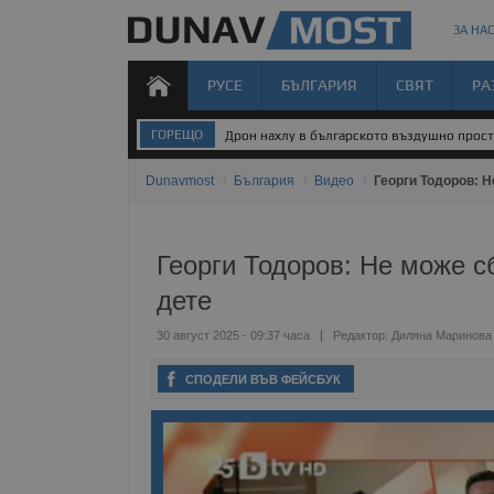
ЗА НАС
РУСЕ
БЪЛГАРИЯ
СВЯТ
РА
ГОРЕЩО
Дрон нахлу в българското въздушно прос
Dunavmost
/
България
/
Видео
/
Георги Тодоров: Н
Георги Тодоров: Не може сб
дете
30 август 2025 - 09:37 часа
Редактор:
Диляна Маринова
СПОДЕЛИ ВЪВ ФЕЙСБУК