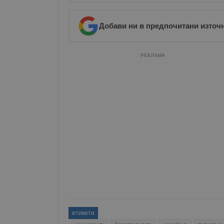
Име
__RequestVerificationT
Добави ни в предпочитани източ
РЕКЛАМА
VISITOR_PRIVACY_MET
__cf_bm
receive-cookie-depreca
ASP.NET_SessionId
етикети